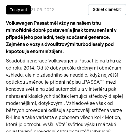
Sdílet článek
Testy aut
31. 05. 2022
Pracovní stroje
Auto a život
Volkswagen Passat měl vždy na našem trhu
Náhradní díly
Videa
mimořádně dobré postavení a jinak tomu není ani v
Příslušenství
případě jeho poslední, tedy současné generace.
Zejména o vozy s dvoulitrovými turbodiesely pod
kapotou je enormní zájem.
Soudobá generace Volkswagenu Passat je na trhu už
od roku 2014. Od té doby prošla drobnými obměnami
vzhledu, ale nic zásadního se neudálo, když největší
optickou změnou je přidání nápisu „PASSAT“ mezi
koncová světla na záď automobilu a v interiéru pak
nahrazení klasických tlačítek lemující středový displej
modernějšími, dotykovými. Vzhledově se však od
běžných provedení odlišuje sportovněji střižená verze
R-Line a také varianta s pohonem všech kol 4Motion,
která je o trochu vyšší. Větší světlou výšku má také
oplastované provedení Alltrack taktéž vybavený