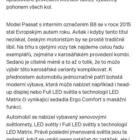
pohonem všech kol.
Model Passat s interním označením B8 se v roce 2015
stal Evropským autem roku. Avšak i kdyby tento titul
nezískal, českým motoristům by se prostě tradičně
líbil. Na trhu s ojetými vozy tak najdeme celou řadu
exemplářů, zejména v karosářském provedení kombi.
Sedanů je citelně méně a to až o tolik, že to může
výběr této karosářské varianty komplikovat. K
přednostem automobilu jednoznačně patří bohatá
moderní výbava, která může nabízet například i head-
up displej nebo Full LED světla s technologií LED
Matrix či vynikající sedadla Ergo Comfort s masážní
funkcí.
Automobil se nabízel vybavený xenovovými
světlomety, LED světly i Full LED světly s technologií
LED Matrix. Právě poslední jmenovaná světla jsou ta
nejlepší, když se umějí nejen natáčet do zatáček, ale i