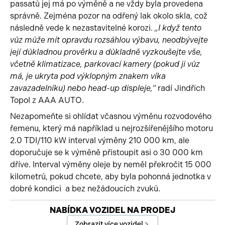
passatů jej má po výměně a ne vždy byla provedena
správně. Zejména pozor na odřený lak okolo skla, což
následně vede k nezastavitelné korozi.
„I když tento
vůz může mít opravdu rozsáhlou výbavu, neodbývejte
její důkladnou prověrku a důkladně vyzkoušejte vše,
včetně klimatizace, parkovací kamery (pokud ji vůz
má, je ukryta pod výklopným znakem víka
zavazadelníku) nebo head-up displeje,“
radí Jindřich
Topol z AAA AUTO.
Nezapomeňte si ohlídat včasnou výměnu rozvodového
řemenu, který má například u nejrozšířenějšího motoru
2.0 TDI/110 kW interval výměny 210 000 km, ale
doporučuje se k výměně přistoupit asi o 30 000 km
dříve. Interval výměny oleje by neměl překročit 15 000
kilometrů, pokud chcete, aby byla pohonná jednotka v
dobré kondici a bez nežádoucích zvuků.
Začátek reklamy
NABÍDKA VOZIDEL NA PRODEJ
Konec reklamy
Zobrazit více vozidel