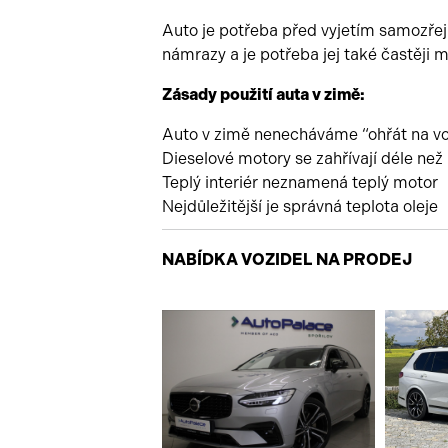
Auto je potřeba před vyjetím samozře
námrazy a je potřeba jej také častěji mý
Zásady použití auta v zimě:
Auto v zimě nenecháváme “ohřát na v
Dieselové motory se zahřívají déle ne
Teplý interiér neznamená teplý motor
Nejdůležitější je správná teplota oleje
NABÍDKA VOZIDEL NA PRODEJ