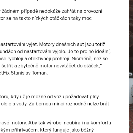
 v žádném případě nedokáže zahřát na provozní
tor se na takto nízkých otáčkách taky moc
astartování vyjet. Motory dnešních aut jsou totiž
undách od nastartování vyjelo. Je to pro ně ideální,
e rychleji a efektivněji prohřejí. Nicméně, než se
o šetřit a zbytečně motor nevytáčet do otáček,”
etFix Stanislav Toman.
oru, kdy už je možné od vozu požadovat plný
oleje a vody. Za bernou minci rozhodně nelze brát
ínové motory. Aby tak výrobci neubírali na komfortu
ickým přihřívačem, který funguje jako běžný