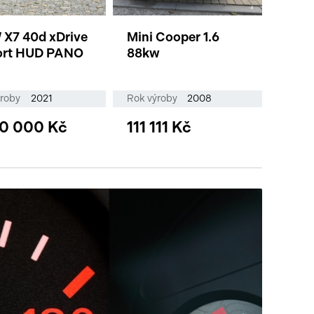
d xDrive
Mini Cooper 1.6
ort HUD PANO
88kw
ýroby
2021
Rok výroby
2008
90 000 Kč
111 111 Kč