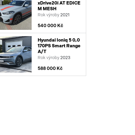
xDrive20i AT EDICE
M MESH
Rok výroby
2021
540 000 Kč
Hyundai Ioniq 5 0,0
170PS Smart Range
A/T
Rok výroby
2023
588 000 Kč