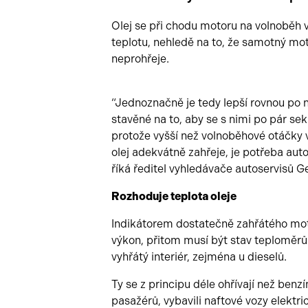
Olej se při chodu motoru na volnoběh
teplotu, nehledě na to, že samotný mo
neprohřeje.
“Jednoznačně je tedy lepší rovnou po n
stavěné na to, aby se s nimi po pár sek
protože vyšší než volnoběhové otáčky vš
olej adekvátně zahřeje, je potřeba aut
říká ředitel vyhledávače autoservisů G
Rozhoduje teplota oleje
Indikátorem dostatečně zahřátého mot
výkon, přitom musí být stav teploměrů 
vyhřátý interiér, zejména u dieselů.
Ty se z principu déle ohřívají než benz
pasažérů, vybavili naftové vozy elektr