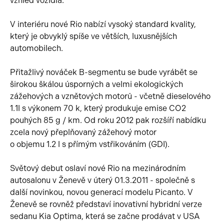
vzhled vozidla.
V interiéru nové Rio nabízí vysoký standard kvality,
který je obvyklý spíše ve větších, luxusnějších
automobilech.
Přitažlivý nováček B-segmentu se bude vyrábět se
širokou škálou úsporných a velmi ekologických
zážehových a vznětových motorů - včetně dieselového
1.1l s výkonem 70 k, který produkuje emise CO2
pouhých 85 g / km. Od roku 2012 pak rozšíří nabídku
zcela nový přeplňovaný zážehový motor
o objemu 1.2 l s přímým vstřikováním (GDI).
Světový debut oslaví nové Rio na mezinárodním
autosalonu v Ženevě v úterý 01.3.2011 - společně s
další novinkou, novou generací modelu Picanto. V
Ženevě se rovněž představí inovativní hybridní verze
sedanu Kia Optima, která se začne prodávat v USA