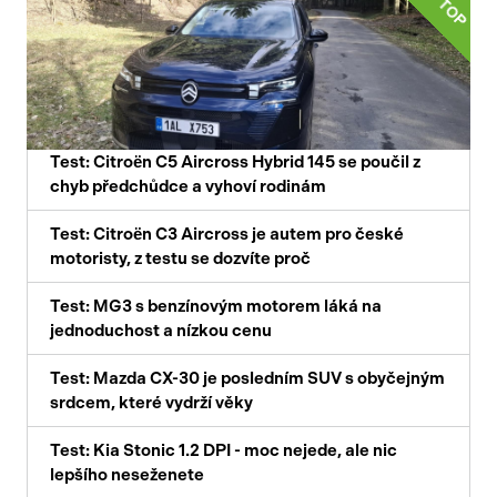
TOP
Test: Citroën C5 Aircross Hybrid 145 se poučil z
chyb předchůdce a vyhoví rodinám
Test: Citroën C3 Aircross je autem pro české
motoristy, z testu se dozvíte proč
Test: MG3 s benzínovým motorem láká na
jednoduchost a nízkou cenu
Test: Mazda CX-30 je posledním SUV s obyčejným
srdcem, které vydrží věky
Test: Kia Stonic 1.2 DPI - moc nejede, ale nic
lepšího neseženete