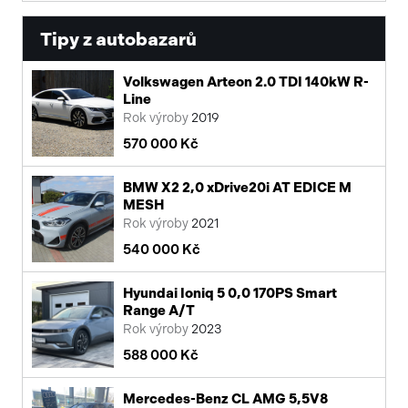
Tipy z autobazarů
Volkswagen Arteon 2.0 TDI 140kW R-
Line
Rok výroby
2019
570 000 Kč
BMW X2 2,0 xDrive20i AT EDICE M
MESH
Rok výroby
2021
540 000 Kč
Hyundai Ioniq 5 0,0 170PS Smart
Range A/T
Rok výroby
2023
588 000 Kč
Mercedes-Benz CL AMG 5,5V8