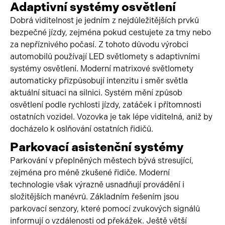
Adaptivní systémy osvětlení
Dobrá viditelnost je jedním z nejdůležitějších prvků
bezpečné jízdy, zejména pokud cestujete za tmy nebo
za nepříznivého počasí. Z tohoto důvodu výrobci
automobilů používají LED světlomety s adaptivními
systémy osvětlení. Moderní matrixové světlomety
automaticky přizpůsobují intenzitu i směr světla
aktuální situaci na silnici. Systém mění způsob
osvětlení podle rychlosti jízdy, zatáček i přítomnosti
ostatních vozidel. Vozovka je tak lépe viditelná, aniž by
docházelo k oslňování ostatních řidičů.
Parkovací asistenční systémy
Parkování v přeplněných městech bývá stresující,
zejména pro méně zkušené řidiče. Moderní
technologie však výrazně usnadňují provádění i
složitějších manévrů. Základním řešením jsou
parkovací senzory, které pomocí zvukových signálů
informují o vzdálenosti od překážek. Ještě větší