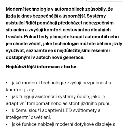
Moderní technologie v automobilech způsobily, že
Pracovní stroje
Auto a život
jízda je dnes bezpečnější a úspornější. Systémy
asistující řidiči pomáhají předcházet nebezpečným
Náhradní díly
Videa
situacím a zvyšují komfort cestování na dlouhých
Příslušenství
trasách. Pokud tedy plánujete koupit automobil nebo
jen chcete vědět, jaké technologie můžete během jízdy
využívat, seznamte se s nejdůležitějšími řešeními
dostupnými v autech nové generace.
Nejdůležitější informace z textu:
• jaké moderní technologie zvyšují bezpečnost a
komfort jízdy,
• jak fungují asistenční systémy řidiče, jako je
adaptivní tempomat nebo asistent jízdního pruhu,
• k čemu slouží adaptivní LED světlomety a
inteligentní osvětlení,
• jaké funkce nabízejí moderní dotykové displeje a