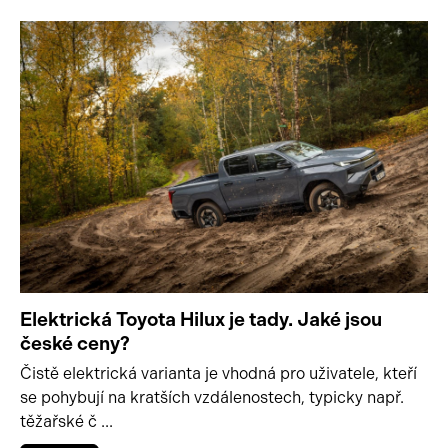
Elektrická Toyota Hilux je tady. Jaké jsou
české ceny?
Čistě elektrická varianta je vhodná pro uživatele, kteří
se pohybují na kratších vzdálenostech, typicky např.
těžařské č ...