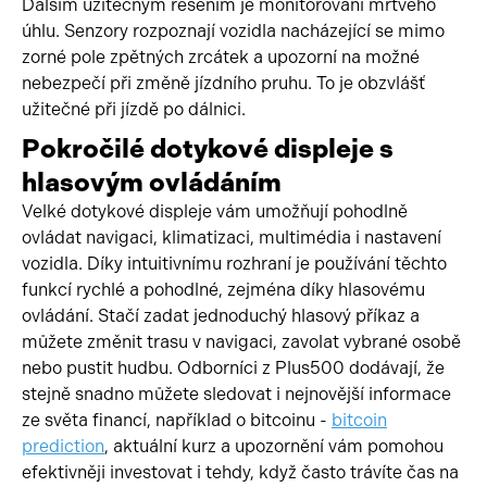
Dalším užitečným řešením je monitorování mrtvého
úhlu. Senzory rozpoznají vozidla nacházející se mimo
zorné pole zpětných zrcátek a upozorní na možné
nebezpečí při změně jízdního pruhu. To je obzvlášť
užitečné při jízdě po dálnici.
Pokročilé dotykové displeje s
hlasovým ovládáním
Velké dotykové displeje vám umožňují pohodlně
ovládat navigaci, klimatizaci, multimédia i nastavení
vozidla. Díky intuitivnímu rozhraní je používání těchto
funkcí rychlé a pohodlné, zejména díky hlasovému
ovládání. Stačí zadat jednoduchý hlasový příkaz a
můžete změnit trasu v navigaci, zavolat vybrané osobě
nebo pustit hudbu. Odborníci z Plus500 dodávají, že
stejně snadno můžete sledovat i nejnovější informace
ze světa financí, například o bitcoinu -
bitcoin
prediction
, aktuální kurz a upozornění vám pomohou
efektivněji investovat i tehdy, když často trávíte čas na