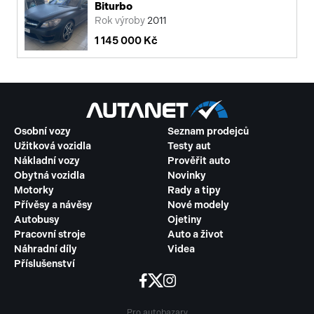
Biturbo
Rok výroby
2011
1 145 000 Kč
Osobní vozy
Seznam prodejců
Užitková vozidla
Testy aut
Nákladní vozy
Prověřit auto
Obytná vozidla
Novinky
Motorky
Rady a tipy
Přívěsy a návěsy
Nové modely
Autobusy
Ojetiny
Pracovní stroje
Auto a život
Náhradní díly
Videa
Příslušenství
Pro autobazary