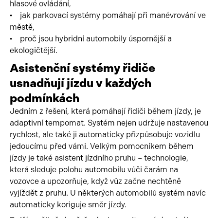
hlasové ovládání,
• jak parkovací systémy pomáhají při manévrování ve
městě,
• proč jsou hybridní automobily úspornější a
ekologičtější.
Asistenční systémy řidiče
usnadňují jízdu v každých
podmínkách
Jedním z řešení, která pomáhají řidiči během jízdy, je
adaptivní tempomat. Systém nejen udržuje nastavenou
rychlost, ale také ji automaticky přizpůsobuje vozidlu
jedoucímu před vámi. Velkým pomocníkem během
jízdy je také asistent jízdního pruhu – technologie,
která sleduje polohu automobilu vůči čarám na
vozovce a upozorňuje, když vůz začne nechtěně
vyjíždět z pruhu. U některých automobilů systém navíc
automaticky koriguje směr jízdy.