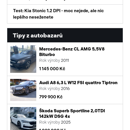
Test: Kia Stonic 1.2 DPI - moc nejede, ale nic
lepšího neseženete
Tipy z autobazarů
Mercedes-Benz CL AMG 5,5V8
Biturbo
Rok výroby
2011
1 145 000 Kč
Audi A8 6,3 L W12 FSI quattro Tiptron
Rok výroby
2016
799 900 Kč
Škoda Superb Sportline 2,0TDI
142kW DSG 4x
Rok výroby
2025