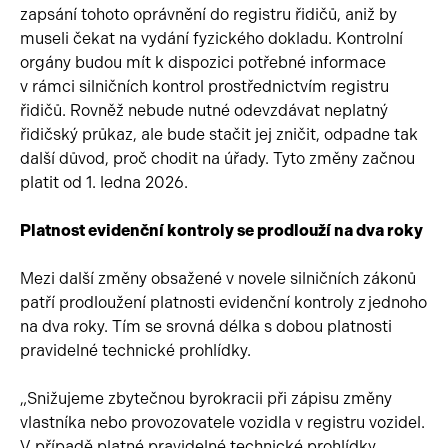
zapsání tohoto oprávnění do registru řidičů, aniž by
museli čekat na vydání fyzického dokladu. Kontrolní
orgány budou mít k dispozici potřebné informace
v rámci silničních kontrol prostřednictvím registru
řidičů. Rovněž nebude nutné odevzdávat neplatný
řidičský průkaz, ale bude stačit jej zničit, odpadne tak
další důvod, proč chodit na úřady. Tyto změny začnou
platit od 1. ledna 2026.
Platnost evidenční kontroly se prodlouží na dva roky
Mezi další změny obsažené v novele silničních zákonů
patří prodloužení platnosti evidenční kontroly z jednoho
na dva roky. Tím se srovná délka s dobou platnosti
pravidelné technické prohlídky.
„Snižujeme zbytečnou byrokracii při zápisu změny
vlastníka nebo provozovatele vozidla v registru vozidel.
V případě platné pravidelné technické prohlídky