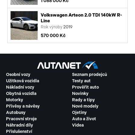
1 088 000 Kč
Volkswagen Arteon 2.0 TDI 140kW R-
Line
Rok výroby
2019
570 000 Kč
Osobní vozy
Seznam prodejců
Užitková vozidla
Testy aut
Nákladní vozy
Prověřit auto
Obytná vozidla
Novinky
Motorky
Rady a tipy
Přívěsy a návěsy
Nové modely
Autobusy
Ojetiny
Pracovní stroje
Auto a život
Náhradní díly
Videa
Příslušenství