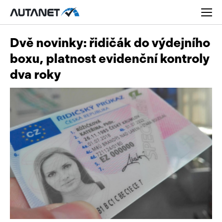
Dvě novinky: řidičák do výdejního
boxu, platnost evidenční kontroly
dva roky
Osobní
Užitková
Nákladní
Obytná
Novinky
Motorky
Rady a tipy
Přívěsy a návěsy
Nové modely
Autobusy
Ojetiny