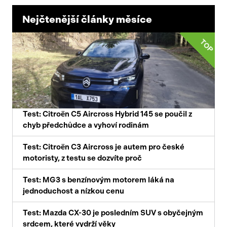
Nejčtenější články měsíce
TOP
Test: Citroën C5 Aircross Hybrid 145 se poučil z
chyb předchůdce a vyhoví rodinám
Test: Citroën C3 Aircross je autem pro české
motoristy, z testu se dozvíte proč
Test: MG3 s benzínovým motorem láká na
jednoduchost a nízkou cenu
Test: Mazda CX-30 je posledním SUV s obyčejným
srdcem, které vydrží věky