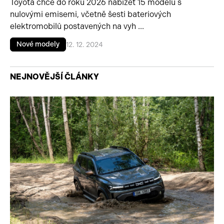
Toyota chce do roku 2026 nabízet 15 modelů s
nulovými emisemi, včetně šesti bateriových
elektromobilů postavených na vyh ...
Nové modely
12. 12. 2024
NEJNOVĚJŠÍ ČLÁNKY