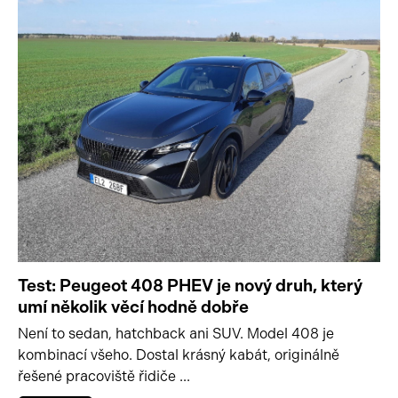
Test: Peugeot 408 PHEV je nový druh, který
umí několik věcí hodně dobře
Není to sedan, hatchback ani SUV. Model 408 je
kombinací všeho. Dostal krásný kabát, originálně
řešené pracoviště řidiče ...