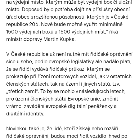
na výdejní místo, kterým může být výdejní box či úložní
místo. Doposud bylo potřeba dojít na příslušný obecní
úřad obce s rozšířenou působností, kterých je v České
republice 206. Nově bude možné využít minimálně
1500 výdejních boxů a 1500 výdejních míst,“ říká
ministr dopravy Martin Kupka.
V České republice už není nutné mít řidičské oprávnění
sice u sebe, podle evropské legislativy ale nadále platí,
že se řidiči vydává řidičský průkaz, kterým se
prokazuje při řízení motorových vozidel, jak v ostatních
členských státech, tak na území i jiných států, tzv.
„třetích zemí“. To by se mohlo v následujících letech,
pro území členských států Evropské unie, změnit
v rámci zavádění evropské digitální peněženky a
digitální identity.
Novinkou také je, že lidé, kteří získají nebo rozšíří
řidičské oprávnění, budou moci řídit vozidlo ihned po