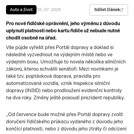
Sdílet článek
Auto a život
05. 07. 2025
Pracovní stroje
Auto a život
Pro nové řidičské oprávnění, jeho výměnu z důvodu
Náhradní díly
Videa
uplynutí platnosti nebo kartu řidiče už nebude nutné
Příslušenství
chodit osobně na úřad.
Vše půjde vyřešit přes Portál dopravy a doklad si
následně vyzvednout na výdejním místě nebo ve
výdejním boxu. Umožňuje to novela několika silničních
zákonů, kterou schválili senátoři. Mezi novinkami je
také tzv. poptávková doprava, pravidla pro
automatizovaná vozidla, vznik Inspekce silniční
dopravy (INSID) nebo prodloužení evidenční kontroly
na dva roky. Změny ještě posoudí prezident republiky.
„Od července bude možné přes Portál dopravy zvolit
doručení řidičského průkazu vydaného z důvodu jeho
končící platnosti, nebo z důvodu jeho ztráty či odcizení