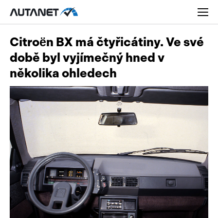
Citroën BX má čtyřicátiny. Ve své
době byl vyjímečný hned v
několika ohledech
Osobní
Užitková
Nákladní
Obytná
Novinky
Motorky
Rady a tipy
Přívěsy a návěsy
Nové modely
Autobusy
Ojetiny