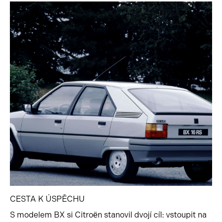
CESTA K ÚSPĚCHU
S modelem BX si Citroën stanovil dvojí cíl: vstoupit na