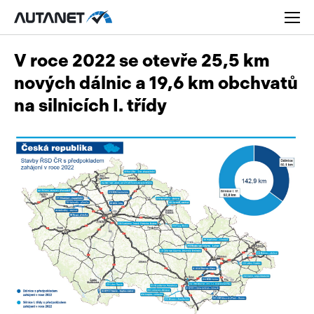
V roce 2022 se otevře 25,5 km
nových dálnic a 19,6 km obchvatů
na silnicích I. třídy
Osobní
Užitková
Nákladní
Obytná
Novinky
Motorky
Rady a tipy
Přívěsy a návěsy
Nové modely
Autobusy
Ojetiny