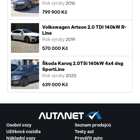
Rok výroby
2016
799 900 Kč
Volkswagen Arteon 2.0 TDI 140kW R-
Line
Rok výroby
2019
570 000 Kč
Škoda Karoq 2.0TSi 140kW 4x4 dsg
SportLine
Rok výroby
2020
639 000 Kč
Osobní vozy
Seznam prodejců
Užitková vozidla
Testy aut
Nákladní vozy
Prověřit auto