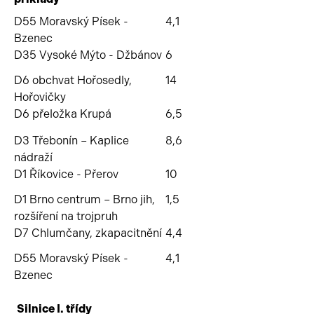
D55 Moravský Písek -
4,1
Bzenec
D35 Vysoké Mýto - Džbánov
6
D6 obchvat Hořosedly,
14
Hořovičky
D6 přeložka Krupá
6,5
D3 Třebonín – Kaplice
8,6
nádraží
D1 Říkovice - Přerov
10
D1 Brno centrum – Brno jih,
1,5
rozšíření na trojpruh
D7 Chlumčany, zkapacitnění
4,4
D55 Moravský Písek -
4,1
Bzenec
Silnice I. třídy