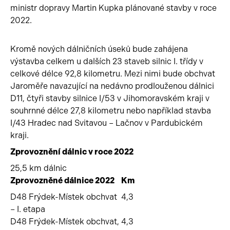
ministr dopravy Martin Kupka plánované stavby v roce
2022.
Kromě nových dálničních úseků bude zahájena
výstavba celkem u dalších 23 staveb silnic I. třídy v
celkové délce 92,8 kilometru. Mezi nimi bude obchvat
Jaroměře navazující na nedávno prodlouženou dálnici
D11, čtyři stavby silnice I/53 v Jihomoravském kraji v
souhrnné délce 27,8 kilometru nebo například stavba
I/43 Hradec nad Svitavou – Lačnov v Pardubickém
kraji.
Zprovoznění dálnic v roce 2022
25,5 km dálnic
Zprovozněné dálnice 2022
Km
D48 Frýdek-Místek obchvat
4,3
– I. etapa
D48 Frýdek-Místek obchvat,
4,3