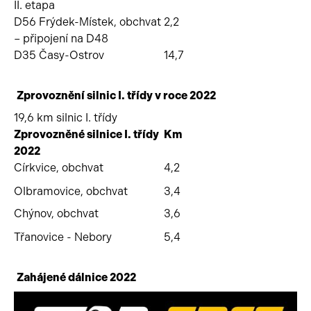
II. etapa
D56 Frýdek-Místek, obchvat
2,2
– připojení na D48
D35 Časy-Ostrov
14,7
Zprovoznění silnic I. třídy v roce 2022
19,6 km silnic I. třídy
Zprovozněné silnice I. třídy
Km
2022
Církvice, obchvat
4,2
Olbramovice, obchvat
3,4
Chýnov, obchvat
3,6
Třanovice - Nebory
5,4
Zahájené dálnice 2022