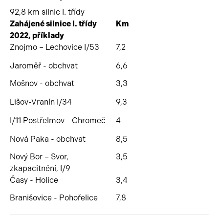
92,8 km silnic I. třídy
Zahájené silnice I. třídy
Km
2022, příklady
Znojmo – Lechovice I/53
7,2
Jaroměř - obchvat
6,6
Mošnov - obchvat
3,3
Lišov-Vranín I/34
9,3
I/11 Postřelmov - Chromeč
4
Nová Paka - obchvat
8,5
Nový Bor – Svor,
3,5
zkapacitnění, I/9
Časy - Holice
3,4
Branišovice - Pohořelice
7,8
Začátek reklamy