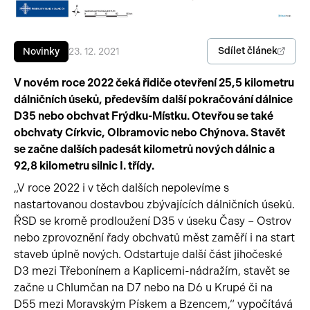
Pracovní stroje
Auto a život
Sdílet článek
Novinky
23. 12. 2021
Náhradní díly
Videa
V novém roce 2022 čeká řidiče otevření 25,5 kilometru
Příslušenství
dálničních úseků, především další pokračování dálnice
D35 nebo obchvat Frýdku-Místku. Otevřou se také
obchvaty Církvic, Olbramovic nebo Chýnova. Stavět
se začne dalších padesát kilometrů nových dálnic a
92,8 kilometru silnic I. třídy.
„V roce 2022 i v těch dalších nepolevíme s
nastartovanou dostavbou zbývajících dálničních úseků.
ŘSD se kromě prodloužení D35 v úseku Časy – Ostrov
nebo zprovoznění řady obchvatů měst zaměří i na start
staveb úplně nových. Odstartuje další část jihočeské
D3 mezi Třebonínem a Kaplicemi-nádražím, stavět se
začne u Chlumčan na D7 nebo na D6 u Krupé či na
D55 mezi Moravským Pískem a Bzencem,“ vypočítává