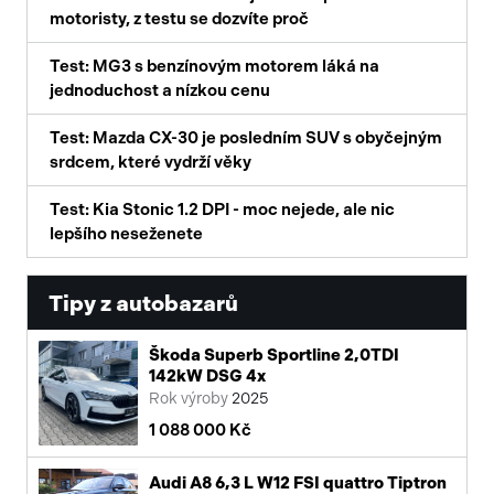
motoristy, z testu se dozvíte proč
Test: MG3 s benzínovým motorem láká na
jednoduchost a nízkou cenu
Test: Mazda CX-30 je posledním SUV s obyčejným
srdcem, které vydrží věky
Test: Kia Stonic 1.2 DPI - moc nejede, ale nic
lepšího neseženete
Tipy z autobazarů
Škoda Superb Sportline 2,0TDI
142kW DSG 4x
Rok výroby
2025
1 088 000 Kč
Audi A8 6,3 L W12 FSI quattro Tiptron