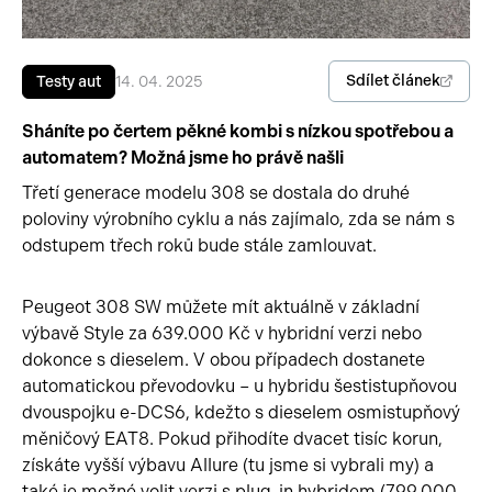
Pracovní stroje
Auto a život
Sdílet článek
Testy aut
14. 04. 2025
Náhradní díly
Videa
Sháníte po čertem pěkné kombi s nízkou spotřebou a
Příslušenství
automatem? Možná jsme ho právě našli
Třetí generace modelu 308 se dostala do druhé
poloviny výrobního cyklu a nás zajímalo, zda se nám s
odstupem třech roků bude stále zamlouvat.
Peugeot 308 SW můžete mít aktuálně v základní
výbavě Style za 639.000 Kč v hybridní verzi nebo
dokonce s dieselem. V obou případech dostanete
automatickou převodovku – u hybridu šestistupňovou
dvouspojku e-DCS6, kdežto s dieselem osmistupňový
měničový EAT8. Pokud přihodíte dvacet tisíc korun,
získáte vyšší výbavu Allure (tu jsme si vybrali my) a
také je možné volit verzi s plug-in hybridem (799.000