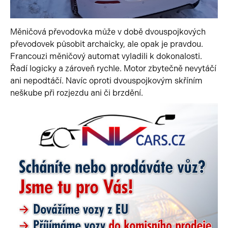
Měničová převodovka může v době dvouspojkových
převodovek působit archaicky, ale opak je pravdou.
Francouzi měničový automat vyladili k dokonalosti.
Řadí logicky a zároveň rychle. Motor zbytečně nevytáčí
ani nepodtáčí. Navíc oproti dvouspojkovým skříním
neškube při rozjezdu ani či brzdění.