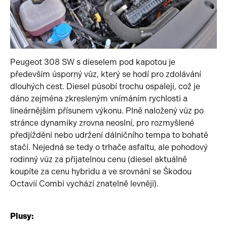
Peugeot 308 SW s dieselem pod kapotou je
především úsporný vůz, který se hodí pro zdolávání
dlouhých cest. Diesel působí trochu ospaleji, což je
dáno zejména zkresleným vnímáním rychlosti a
lineárnějším přísunem výkonu. Plně naložený vůz po
stránce dynamiky zrovna neoslní, pro rozmyšlené
předjíždění nebo udržení dálničního tempa to bohatě
stačí. Nejedná se tedy o trhače asfaltu, ale pohodový
rodinný vůz za přijatelnou cenu (diesel aktuálně
koupíte za cenu hybridu a ve srovnání se Škodou
Octavií Combi vychází znatelně levněji).
Plusy: