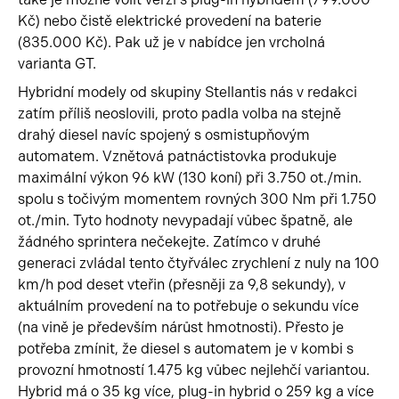
Kč) nebo čistě elektrické provedení na baterie
(835.000 Kč). Pak už je v nabídce jen vrcholná
varianta GT.
Hybridní modely od skupiny Stellantis nás v redakci
zatím příliš neoslovili, proto padla volba na stejně
drahý diesel navíc spojený s osmistupňovým
automatem. Vznětová patnáctistovka produkuje
maximální výkon 96 kW (130 koní) při 3.750 ot./min.
spolu s točivým momentem rovných 300 Nm při 1.750
ot./min. Tyto hodnoty nevypadají vůbec špatně, ale
žádného sprintera nečekejte. Zatímco v druhé
generaci zvládal tento čtyřválec zrychlení z nuly na 100
km/h pod deset vteřin (přesněji za 9,8 sekundy), v
aktuálním provedení na to potřebuje o sekundu více
(na vině je především nárůst hmotnosti). Přesto je
potřeba zmínit, že diesel s automatem je v kombi s
provozní hmotností 1.475 kg vůbec nejlehčí variantou.
Hybrid má o 35 kg více, plug-in hybrid o 259 kg a více