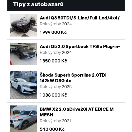
Tipy z autobazarů
Audi Q8 50TDI/S-Line/Full-Led/4x4/
Rok výroby
2024
1 999 000 Kč
Audi Q5 2,0 Sportback TFSIe Plug-in-
Rok výroby
2024
1 350 000 Kč
Škoda Superb Sportline 2,0TDI
142kW DSG 4x
Rok výroby
2025
1 088 000 Kč
BMW X2 2,0 xDrive20i AT EDICE M
MESH
Rok výroby
2021
540 000 Kč