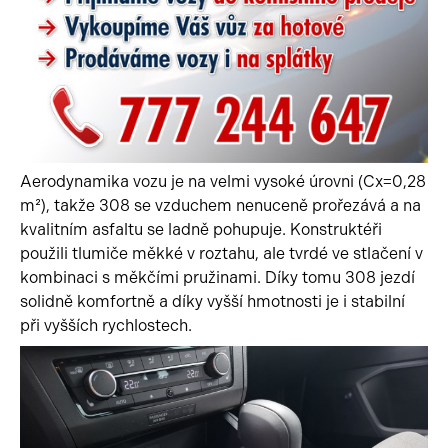
Aerodynamika vozu je na velmi vysoké úrovni (Cx=0,28
m²), takže 308 se vzduchem nenuceně prořezává a na
kvalitním asfaltu se ladně pohupuje. Konstruktéři
použili tlumiče měkké v roztahu, ale tvrdé ve stlačení v
kombinaci s měkčími pružinami. Díky tomu 308 jezdí
solidně komfortně a díky vyšší hmotnosti je i stabilní
při vyšších rychlostech.