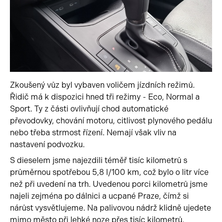
Zkoušený vůz byl vybaven voličem jízdních režimů.
Řidič má k dispozici hned tři režimy - Eco, Normal a
Sport. Ty z části ovlivňují chod automatické
převodovky, chování motoru, citlivost plynového pedálu
nebo třeba strmost řízení. Nemají však vliv na
nastavení podvozku.
S dieselem jsme najezdili téměř tisíc kilometrů s
průměrnou spotřebou 5,8 l/100 km, což bylo o litr více
než při uvedení na trh. Uvedenou porci kilometrů jsme
najeli zejména po dálnici a ucpané Praze, čímž si
nárůst vysvětlujeme. Na palivovou nádrž klidně ujedete
mimo město při lehké noze přes tisíc kilometrů.