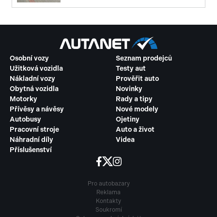
Osobní vozy
Seznam prodejců
Užitková vozidla
Testy aut
Nákladní vozy
Prověřit auto
Obytná vozidla
Novinky
Motorky
Rady a tipy
Přívěsy a návěsy
Nové modely
Autobusy
Ojetiny
Pracovní stroje
Auto a život
Náhradní díly
Videa
Příslušenství
Pro autobazary
Reklama
Kontakty
Soukromí