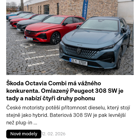
Škoda Octavia Combi má vážného
konkurenta. Omlazený Peugeot 308 SW je
tady a nabízí čtyři druhy pohonu
České motoristy potěší přítomnost dieselu, který stojí
stejně jako hybrid. Bateriová 308 SW je pak levnější
než plug-in ...
Nové modely
12. 02. 2026