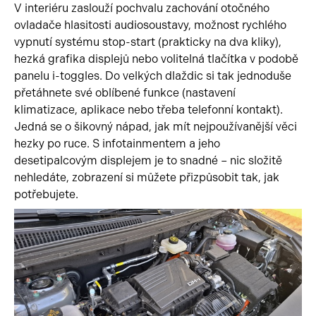
V interiéru zaslouží pochvalu zachování otočného
ovladače hlasitosti audiosoustavy, možnost rychlého
vypnutí systému stop-start (prakticky na dva kliky),
hezká grafika displejů nebo volitelná tlačítka v podobě
panelu i-toggles. Do velkých dlaždic si tak jednoduše
přetáhnete své oblíbené funkce (nastavení
klimatizace, aplikace nebo třeba telefonní kontakt).
Jedná se o šikovný nápad, jak mít nejpoužívanější věci
hezky po ruce. S infotainmentem a jeho
desetipalcovým displejem je to snadné – nic složitě
nehledáte, zobrazení si můžete přizpůsobit tak, jak
potřebujete.