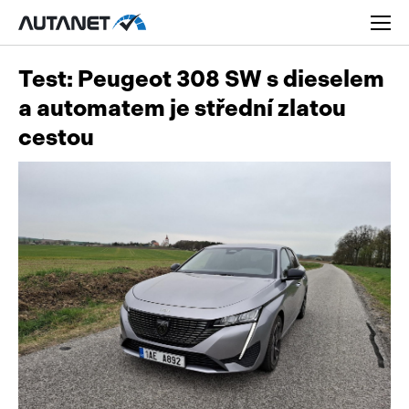
Test: Peugeot 308 SW s dieselem
a automatem je střední zlatou
cestou
Osobní
Užitková
Nákladní
Obytná
Novinky
Motorky
Rady a tipy
Přívěsy a návěsy
Nové modely
Autobusy
Ojetiny