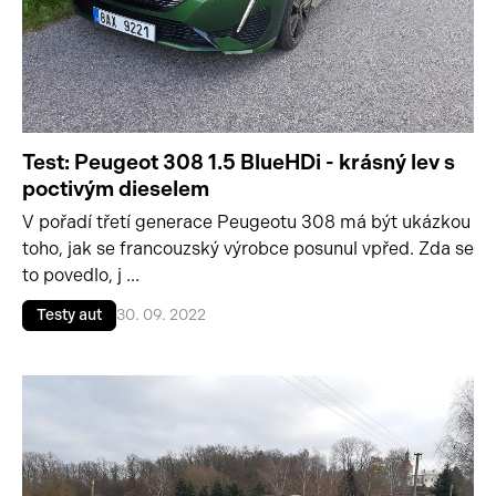
Test: Peugeot 308 1.5 BlueHDi - krásný lev s
poctivým dieselem
V pořadí třetí generace Peugeotu 308 má být ukázkou
toho, jak se francouzský výrobce posunul vpřed. Zda se
to povedlo, j ...
Testy aut
30. 09. 2022