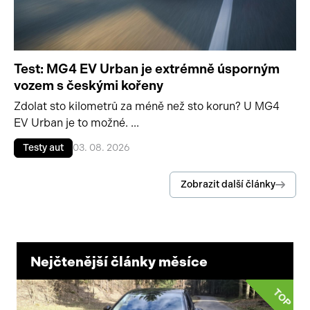
Test: MG4 EV Urban je extrémně úsporným
vozem s českými kořeny
Zdolat sto kilometrů za méně než sto korun? U MG4
EV Urban je to možné. ...
Testy aut
03. 08. 2026
Zobrazit další články
Nejčtenější články měsíce
TOP