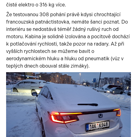
čisté elektro o 316 kg více.
Že testovanou 308 pohání právě kdysi chrochtající
francouzská patnáctistovka, nemáte šanci poznat. Do
interiéru se nedostává téměř žádný rušivý ruch od
motoru. Kabina je solidně izolována a pocitově dochází
k potlačování rychlosti, takže pozor na radary. Až při
vyšších rychlostech se můžeme bavit o
aerodynamickém hluku a hluku od pneumatik (vůz v
teplých dnech obouval stále zimáky).