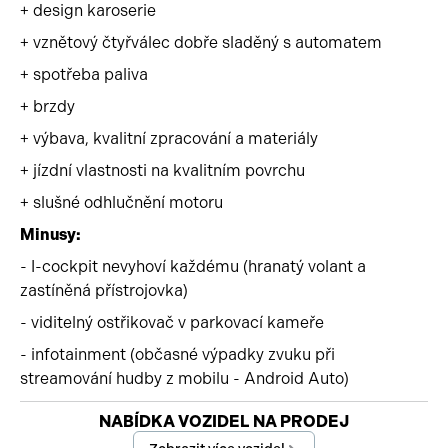
+ design karoserie
+ vznětový čtyřválec dobře sladěný s automatem
+ spotřeba paliva
+ brzdy
+ výbava, kvalitní zpracování a materiály
+ jízdní vlastnosti na kvalitním povrchu
+ slušné odhlučnění motoru
Minusy:
- I-cockpit nevyhoví každému (hranatý volant a
zastíněná přístrojovka)
- viditelný ostřikovač v parkovací kameře
- infotainment (občasné výpadky zvuku při
streamování hudby z mobilu - Android Auto)
Začátek reklamy
NABÍDKA VOZIDEL NA PRODEJ
Konec reklamy