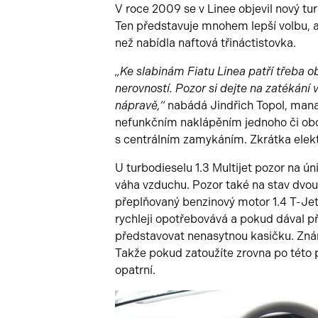
V roce 2009 se v Linee objevil nový tur
Ten představuje mnohem lepší volbu, a 
než nabídla naftová třináctistovka.
„Ke slabinám Fiatu Linea patří třeba o
nerovností. Pozor si dejte na zatékání
nápravě,“
nabádá Jindřich Topol, mana
nefunkčním naklápěním jednoho či ob
s centrálním zamykáním. Zkrátka elektr
U turbodieselu 1.3 Multijet pozor na ún
váha vzduchu. Pozor také na stav dvou
přeplňovaný benzinový motor 1.4 T-Jet,
rychleji opotřebovává a pokud dával pře
představovat nenasytnou kasičku. Znám
Takže pokud zatoužíte zrovna po této 
opatrní.