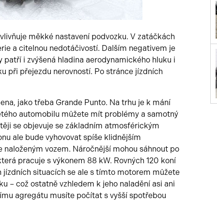
livňuje měkké nastavení podvozku. V zatáčkách
ie a citelnou nedotáčivostí. Dalším negativem je
sy patří i zvýšená hladina aerodynamického hluku i
u při přejezdu nerovností. Po stránce jízdních
ena, jako třeba Grande Punto. Na trhu je k mání
ojetého automobilu můžete mít problémy a samotný
těji se objevuje se základním atmosférickým
nu ale bude vyhovovat spíše klidnějším
ce naloženým vozem. Náročnější mohou sáhnout po
 která pracuje s výkonem 88 kW. Rovných 120 koní
h jízdních situacích se ale s tímto motorem můžete
u – což ostatně vzhledem k jeho naladění asi ani
ímu agregátu musíte počítat s vyšší spotřebou