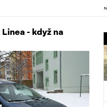
N
Osobní
t Linea - když na
Užitko
Náklad
Obytn
Motork
Přívěs
Autobu
Pracovn
Náhradn