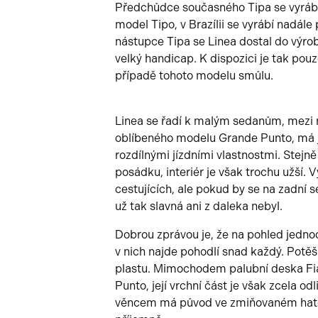
Předchůdce současného Tipa se vyráběl
model Tipo, v Brazílii se vyrábí nadál
nástupce Tipa se Linea dostal do výroby
velký handicap. K dispozici je tak pou
případě tohoto modelu smůlu.
Linea se řadí k malým sedanům, mezi n
oblíbeného modelu Grande Punto, má je
rozdílnými jízdními vlastnostmi. Stejně
posádku, interiér je však trochu užší. 
cestujících, ale pokud by se na zadní 
už tak slavná ani z daleka nebyl.
Dobrou zprávou je, že na pohled jedno
v nich najde pohodlí snad každý. Potěš
plastu. Mimochodem palubní deska Fia
Punto, její vrchní část je však zcela o
věncem má původ ve zmiňovaném hatch