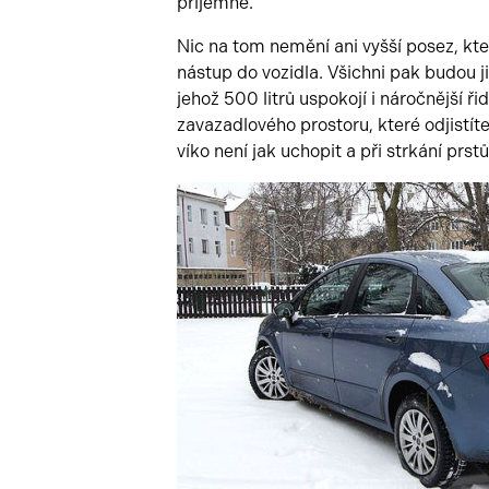
příjemně.
Nic na tom nemění ani vyšší posez, kter
nástup do vozidla. Všichni pak budou j
jehož 500 litrů uspokojí i náročnější ř
zavazadlového prostoru, které odjistíte
víko není jak uchopit a při strkání prstů