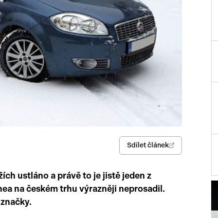
Přísluš
Sdílet článek
ch ustláno a právě to je jistě jeden z
nea na českém trhu výrazněji neprosadil.
 značky.