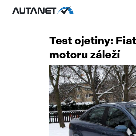
Test ojetiny: Fia
motoru záleží