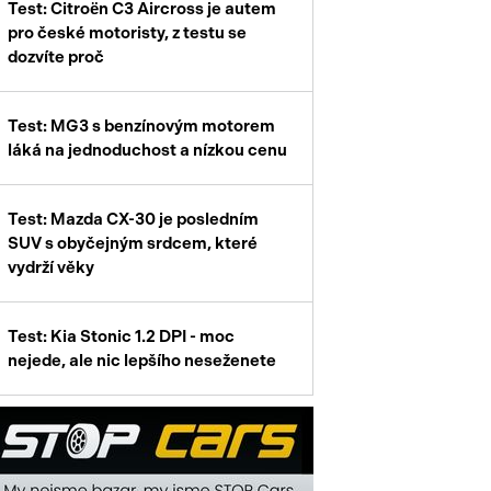
Test: Citroën C3 Aircross je autem
enství
pro české motoristy, z testu se
dozvíte proč
Test: MG3 s benzínovým motorem
láká na jednoduchost a nízkou cenu
Test: Mazda CX-30 je posledním
SUV s obyčejným srdcem, které
vydrží věky
Test: Kia Stonic 1.2 DPI - moc
nejede, ale nic lepšího neseženete