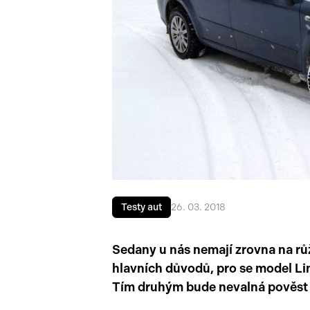
Testy aut
26. 03. 2018
Sedany u nás nemají zrovna na růží
hlavních důvodů, pro se model Li
Tím druhým bude nevalná pověst