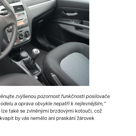
věnujte zvýšenou pozornost funkčnosti posilovače
odelu a oprava obvykle nepatří k nejlevnějším,“
lze také se zvlněnými brzdovými kotouči, což
ekvapit by vás nemělo ani praskání žárovek