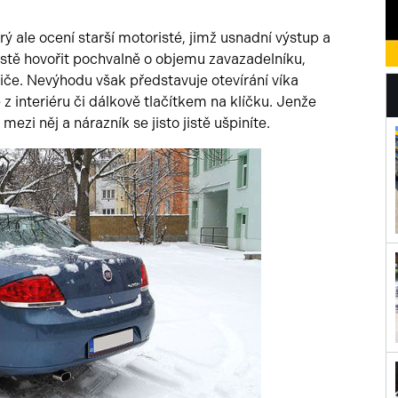
ý ale ocení starší motoristé, jimž usnadní výstup a
istě hovořit pochvalně o objemu zavazadelníku,
idiče. Nevýhodu však představuje otevírání víka
 z interiéru či dálkově tlačítkem na klíčku. Jenže
 mezi něj a nárazník se jisto jistě ušpiníte.