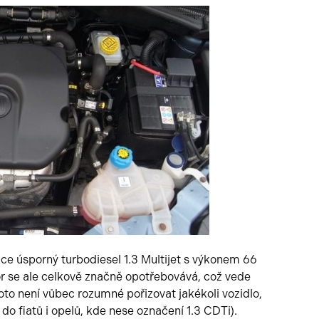
lice úsporný turbodiesel 1.3 Multijet s výkonem 66
 se ale celkově značně opotřebovává, což vede
o není vůbec rozumné pořizovat jakékoli vozidlo,
do fiatů i opelů, kde nese označení 1.3 CDTi).