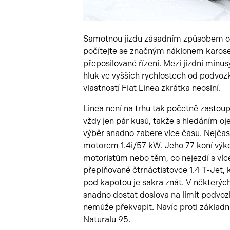
Samotnou jízdu zásadním způsobem ov
počítejte se značným náklonem karoser
přeposilované řízení. Mezi jízdní minu
hluk ve vyšších rychlostech od podvozk
vlastností Fiat Linea zkrátka neoslní.
Linea není na trhu tak početně zastoup
vždy jen pár kusů, takže s hledáním 
výběr snadno zabere více času. Nejčas
motorem 1.4i/57 kW. Jeho 77 koní výko
motoristům nebo těm, co nejezdí s ví
přeplňované čtrnáctistovce 1.4 T-Jet,
pod kapotou je sakra znát. V některýc
snadno dostat doslova na limit podvozk
nemůže překvapit. Navíc proti základn
Naturalu 95.