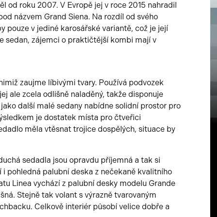
 od roku 2007. V Evropě jej v roce 2015 nahradil
e pod názvem Grand Siena. Na rozdíl od svého
 pouze v jediné karosářské variantě, což je její
ze sedan, zájemci o praktičtější kombi mají v
imiž zaujme líbivými tvary. Používá podvozek
j ale zcela odlišně naladěný, takže disponuje
 jako další malé sedany nabídne solidní prostor pro
Výsledkem je dostatek místa pro čtveřici
sedadlo měla vtěsnat trojice dospělých, situace by
duchá sedadla jsou opravdu příjemná a tak si
í i pohledná palubní deska z nečekaně kvalitního
tu Linea vychází z palubní desky modelu Grande
dlišná. Stejně tak volant s výrazně tvarovaným
backu. Celkově interiér působí velice dobře a