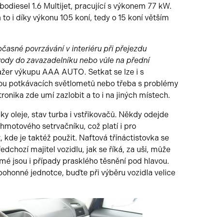
bodiesel 1.6 Multijet, pracující s výkonem 77 kW.
to i díky výkonu 105 koní, tedy o 15 koní větším
bčasné povrzávání v interiéru při přejezdu
 vody do zavazadelníku nebo vůle na přední
žer výkupu AAA AUTO. Setkat se lze i s
ou potkávacích světlometů nebo třeba s problémy
onika zde umí zazlobit a to i na jiných místech.
iky oleje, stav turba i vstřikovačů. Někdy odejde
hmotového setrvačníku, což platí i pro
 kde je taktéž použit. Naftová třínáctistovka se
dchozí majitel vozidlu, jak se říká, za uši, může
é jsou i případy prasklého těsnění pod hlavou.
pohonné jednotce, buďte při výběru vozidla velice