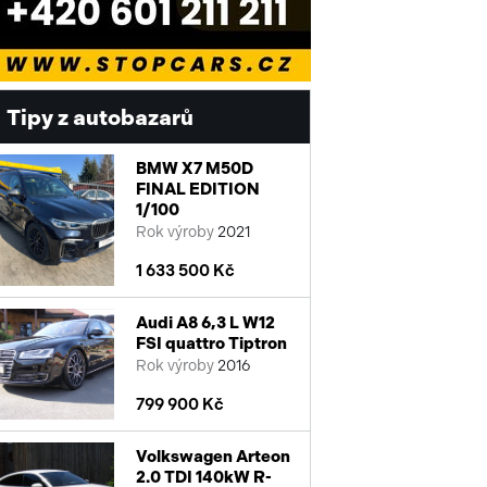
Tipy z autobazarů
BMW X7 M50D
FINAL EDITION
1/100
Rok výroby
2021
1 633 500 Kč
Audi A8 6,3 L W12
FSI quattro Tiptron
Rok výroby
2016
799 900 Kč
Volkswagen Arteon
2.0 TDI 140kW R-