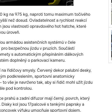
80 kg na 975 kg, naproti tomu maximum točivého
ší než dosud. Ovladatelnost a rychlost reakcí
em jsou vlastnosti opravdového hot hatche, které
vou úroveň.
elou armádou asistenčních systémů v čele
pro bezpečnou jízdu v pruzích. Součástí
lomety s automatickým přepínáním dálkových
ystém doplněný o parkovací kameru.
 na řidičovy smysly. Červený dekor palubní desky,
evným podkreslením, sportovní anatomicky
 to vše je navrženo tak, aby si řidič mohl užít jízdu
ále pod kontrolou.
e prahů a zadní difuzor mají černý. povrch, který
 Disky kol jsou 17palcové s tenkými paprsky a
koncovek výfuku umocňuje sportovní dojem.