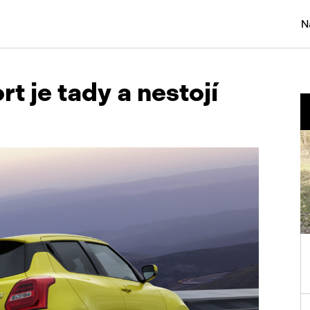
N
Osobní
t je tady a nestojí
Užitko
Náklad
Obytn
Motork
Přívěs
Autobu
Pracovn
Náhradn