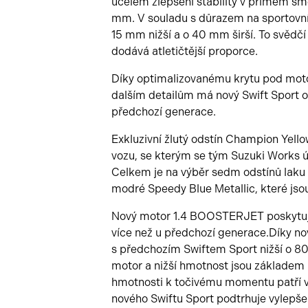
účelem zlepšení stability v přímém smě
mm. V souladu s důrazem na sportovní v
15 mm nižší a o 40 mm širší. To svědčí
dodává atletičtější proporce.
Díky optimalizovanému krytu pod mo
dalším detailům má nový Swift Sport o
předchozí generace.
Exkluzivní žlutý odstín Champion Yell
vozu, se kterým se tým Suzuki Works úča
Celkem je na výběr sedm odstínů laku 
modré Speedy Blue Metallic, které jso
Nový motor 1.4 BOOSTERJET poskytuje
více než u předchozí generace.Díky no
s předchozím Swiftem Sport nižší o 80 k
motor a nižší hmotnost jsou základem 
hmotnosti k točivému momentu patří v 
nového Swiftu Sport podtrhuje vylepš