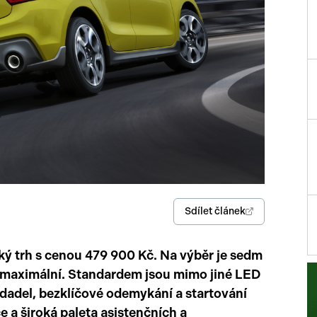
Přísluš
Sdílet článek
ký trh s cenou 479 900 Kč. Na výběr je sedm
y maximální. Standardem jsou mimo jiné LED
edadel, bezklíčové odemykání a startování
e a široká paleta asistenčních a