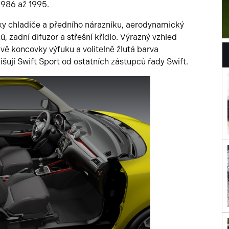
1986 až 1995.
ky chladiče a předního nárazníku, aerodynamický
, zadní difuzor a střešní křídlo. Výrazný vzhled
dvě koncovky výfuku a volitelně žlutá barva
išují Swift Sport od ostatních zástupců řady Swift.