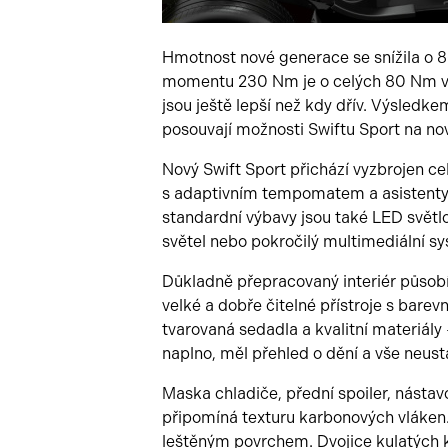
Hmotnost nové generace se snížila o 
momentu 230 Nm je o celých 80 Nm vyš
jsou ještě lepší než kdy dřív. Výsledk
posouvají možnosti Swiftu Sport na no
Nový Swift Sport přichází vyzbrojen c
s adaptivním tempomatem a asistenty 
standardní výbavy jsou také LED svět
světel nebo pokročilý multimediální s
Důkladně přepracovaný interiér působí
velké a dobře čitelné přístroje s bar
tvarovaná sedadla a kvalitní materiály –
naplno, měl přehled o dění a vše neust
Maska chladiče, přední spoiler, nástavc
připomíná texturu karbonových vláken.
leštěným povrchem. Dvojice kulatých 