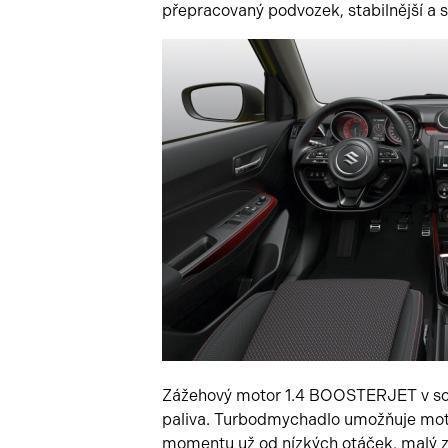
přepracovaný podvozek, stabilnější a
Zážehový motor 1.4 BOOSTERJET v sob
paliva. Turbodmychadlo umožňuje mot
momentu už od nízkých otáček, malý zd