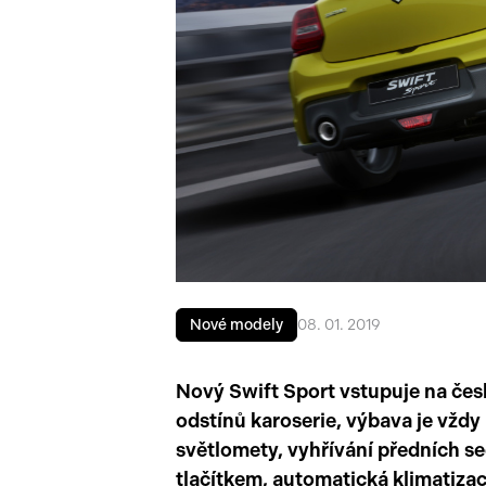
Nové modely
08. 01. 2019
Nový Swift Sport vstupuje na čes
odstínů karoserie, výbava je vžd
světlomety, vyhřívání předních s
tlačítkem, automatická klimatizac