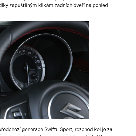
v díky zapuštěným klikám zadních dveří na pohled
předchozí generace Swiftu Sport, rozchod kol je za