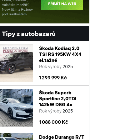
Tipy z autobazarů
Škoda Kodiaq 2,0
TSI RS 195KW 4X4
el.tažné
Rok výroby
2025
1 299 999 Kč
Škoda Superb
Sportline 2,0TDI
142kW DSG 4x
Rok výroby
2025
1 088 000 Kč
Dodge Durango R/T