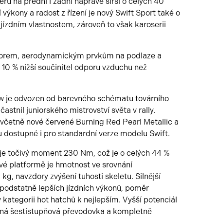
ru na přední i zadní nápravě širší o celých 40
ýkony a radost z řízení je nový Swift Sport také o
 jízdním vlastnostem, zároveň to však karoserii
torem, aerodynamickým prvkům na podlaze a
 10 % nižší součinitel odporu vzduchu než
ow je odvozen od barevného schématu továrního
stnil juniorského mistrovství světa v rally.
včetně nové červené Burning Red Pearl Metallic a
u dostupné i pro standardní verze modelu Swift.
 točivý moment 230 Nm, což je o celých 44 %
vé platformě je hmotnost ve srovnání
g, navzdory zvýšení tuhosti skeletu. Silnější
podstatně lepších jízdních výkonů, poměr
kategorii hot hatchů k nejlepším. Vyšší potenciál
ená šestistupňová převodovka a kompletně