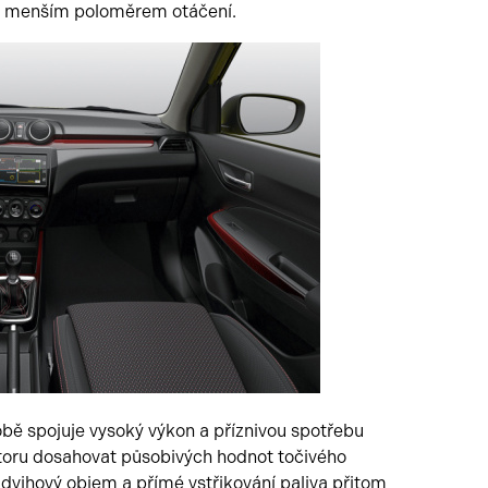
 s menším poloměrem otáčení.
ě spojuje vysoký výkon a příznivou spotřebu
oru dosahovat působivých hodnot točivého
vihový objem a přímé vstřikování paliva přitom