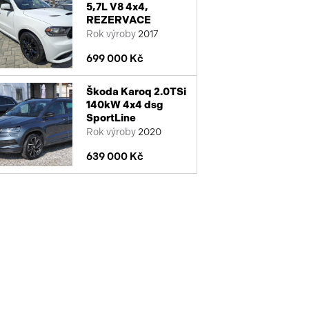
5,7L V8 4x4,
REZERVACE
Rok výroby
2017
699 000 Kč
Škoda Karoq 2.0TSi
140kW 4x4 dsg
SportLine
Rok výroby
2020
639 000 Kč