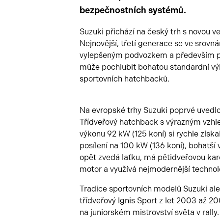
bezpečnostních systémů.
Suzuki přichází na český trh s novou v
Nejnovější, třetí generace se ve srovn
vylepšeným podvozkem a především po
může pochlubit bohatou standardní vý
sportovních hatchbacků.
Na evropské trhy Suzuki poprvé uvedlo
Třídveřový hatchback s výrazným vzh
výkonu 92 kW (125 koní) si rychle získa
posílení na 100 kW (136 koní), bohatší 
opět zvedá laťku, má pětidveřovou karo
motor a využívá nejmodernější technol
Tradice sportovních modelů Suzuki al
třídveřový Ignis Sport z let 2003 až 20
na juniorském mistrovství světa v rally.