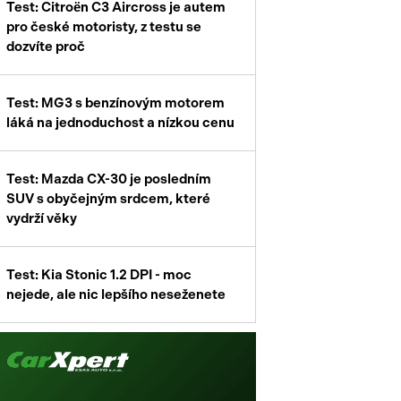
Test: Citroën C3 Aircross je autem
enství
pro české motoristy, z testu se
dozvíte proč
Test: MG3 s benzínovým motorem
láká na jednoduchost a nízkou cenu
Test: Mazda CX-30 je posledním
SUV s obyčejným srdcem, které
vydrží věky
Test: Kia Stonic 1.2 DPI - moc
nejede, ale nic lepšího neseženete