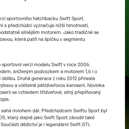
erzí sportovního hatchbacku Swift Sport.
ání s předchůdci vyznačuje nižší hmotností,
dstatně silnějším motorem. Jako tradičně se
bavou, která patří na špičku v segmentu
 sportovní verzi modelu Swift v roce 2006.
ledem, sníženým podvozkem a motorem 1,6 l o
l oblibu. Druhá generace z roku 2012 přinesla
výbavu a volitelně pětidveřovou karoserii. Novinka
serii se vzhledem třídveřové, silný přeplňovaný
ogie.
e sahá mnohem dál. Předchůdcem Swiftu Sport byl
05, který stejně jako Swift Sport závodil také
 Součástí dědictví je i legendární Swift GTi,