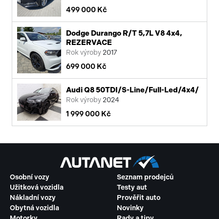
499 000 Kč
Dodge Durango R/T 5,7L V8 4x4,
REZERVACE
Rok výroby
2017
699 000 Kč
Audi Q8 50TDI/S-Line/Full-Led/4x4/
Rok výroby
2024
1 999 000 Kč
Osobní vozy
Seznam prodejců
Užitková vozidla
Testy aut
Nákladní vozy
Prověřit auto
Obytná vozidla
Novinky
Motorky
Rady a tipy