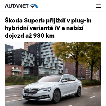
Škoda Superb přijíždí v plug-in
hybridní variantě iV a nabízí
dojezd až 930 km
Osobní
Užitková
Nákladní
Obytná
Novinky
Motorky
Rady a tipy
Přívěsy a návěsy
Nové modely
Autobusy
Ojetiny