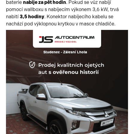
baterie
nabije za pět hodin
. Pokud se vůz nabíjí
pomocí wallboxu s nabíjecím výkonem 3,6 kW, trvá
nabití
3,5 hodiny
. Konektor nabíjecího kabelu se
nachází pod výklopnou krytkou v masce chladiče.