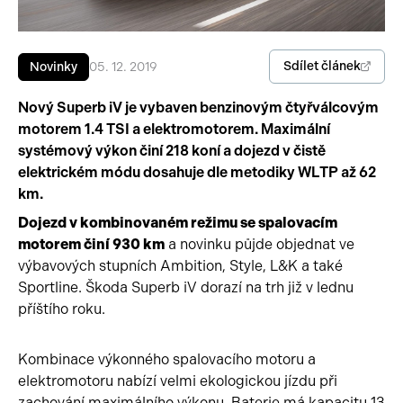
Pracovní stroje
Auto a život
Sdílet článek
Novinky
05. 12. 2019
Náhradní díly
Videa
Nový Superb iV je vybaven benzinovým čtyřválcovým
Příslušenství
motorem 1.4 TSI a elektromotorem. Maximální
systémový výkon činí 218 koní a dojezd v čistě
elektrickém módu dosahuje dle metodiky WLTP až 62
km.
Dojezd v kombinovaném režimu se spalovacím
motorem činí 930 km
a novinku půjde objednat ve
výbavových stupních Ambition, Style, L&K a také
Sportline. Škoda Superb iV dorazí na trh již v lednu
příštího roku.
Kombinace výkonného spalovacího motoru a
elektromotoru nabízí velmi ekologickou jízdu při
zachování maximálního výkonu. Baterie má kapacitu 13