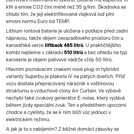
kW a emise CO2 činí méně než 35 g/km. Škodovka se
chlubí tím, že její elektrifikovaná vlajková loď plní
emisní normu Euro 6d TEMP.
Lithium iontová baterie je uložena v podlaze před zadní
nápravou, takže objem zavazadlového prostoru činí u
karosářské verze
liftback 485 litrů
. U praktičtějšího
kombi najdeme v základu
510 litrů
a bez ohledu na typ
karoserie je objem palivové nádrže vždy 50 litrů.
Hlavním poznávacím znakem nové plug-in hybridní
varianty Superbu je plaketa iV na pátých dveřích. Příď
vozu dostala přepracovaný nárazník s voštinovou
strukturou a vzduchové clony Air Curtain. Ve výbavě
nechybí také zvukový generátor E-noise, který vydává
během jízdy speciální zvuk. Ten s předstihem upozorní
chodce a cyklisty, že se k nim blíží vůz jedoucí v
elektrickém režimu.
A jak je to s nabíjením? Z běžné domácí zásuvky se