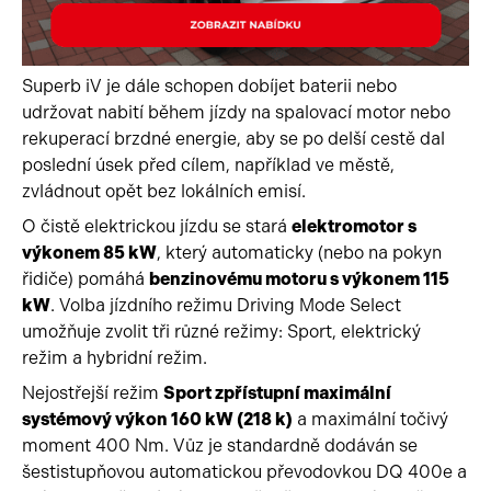
Superb iV je dále schopen dobíjet baterii nebo
udržovat nabití během jízdy na spalovací motor nebo
rekuperací brzdné energie, aby se po delší cestě dal
poslední úsek před cílem, například ve městě,
zvládnout opět bez lokálních emisí.
O čistě elektrickou jízdu se stará
elektromotor s
výkonem 85 kW
, který automaticky (nebo na pokyn
řidiče) pomáhá
benzinovému motoru s výkonem 115
kW
. Volba jízdního režimu Driving Mode Select
umožňuje zvolit tři různé režimy: Sport, elektrický
režim a hybridní režim.
Nejostřejší režim
Sport zpřístupní maximální
systémový výkon 160 kW (218 k)
a maximální točivý
moment 400 Nm. Vůz je standardně dodáván se
šestistupňovou automatickou převodovkou DQ 400e a