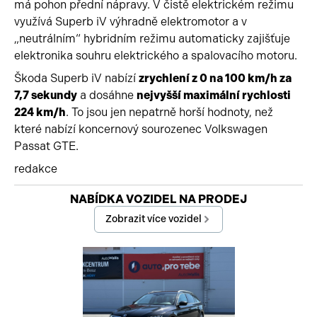
má pohon přední nápravy. V čistě elektrickém režimu
využívá Superb iV výhradně elektromotor a v
„neutrálním“ hybridním režimu automaticky zajišťuje
elektronika souhru elektrického a spalovacího motoru.
Škoda Superb iV nabízí
zrychlení z 0 na 100 km/h za
7,7 sekundy
a dosáhne
nejvyšší maximální rychlosti
224 km/h
. To jsou jen nepatrně horší hodnoty, než
které nabízí koncernový sourozenec Volkswagen
Passat GTE.
redakce
Začátek reklamy
NABÍDKA VOZIDEL NA PRODEJ
Konec reklamy
Zobrazit více vozidel