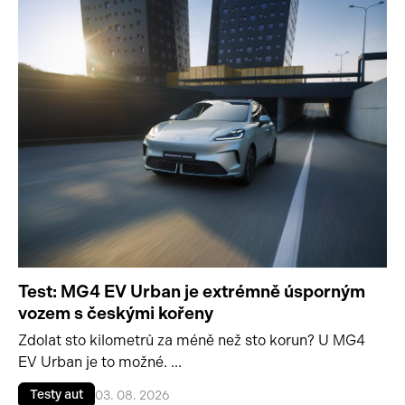
Test: MG4 EV Urban je extrémně úsporným
vozem s českými kořeny
Zdolat sto kilometrů za méně než sto korun? U MG4
EV Urban je to možné. ...
Testy aut
03. 08. 2026