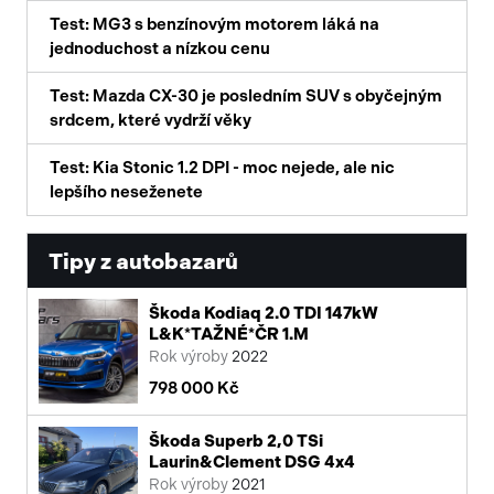
Test: MG3 s benzínovým motorem láká na
jednoduchost a nízkou cenu
Test: Mazda CX-30 je posledním SUV s obyčejným
srdcem, které vydrží věky
Test: Kia Stonic 1.2 DPI - moc nejede, ale nic
lepšího neseženete
Tipy z autobazarů
Škoda Kodiaq 2.0 TDI 147kW
L&K*TAŽNÉ*ČR 1.M
Rok výroby
2022
798 000 Kč
Škoda Superb 2,0 TSi
Laurin&Clement DSG 4x4
Rok výroby
2021