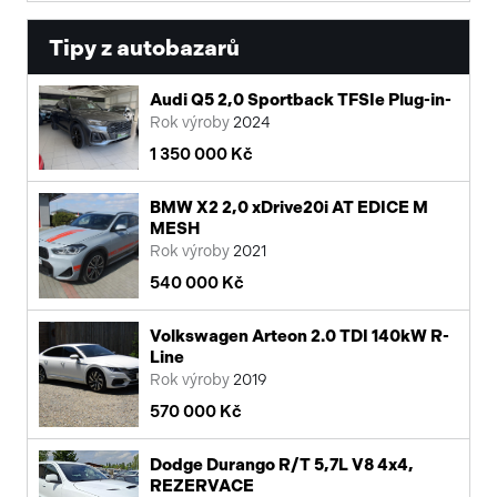
Tipy z autobazarů
Audi Q5 2,0 Sportback TFSIe Plug-in-
Rok výroby
2024
1 350 000 Kč
BMW X2 2,0 xDrive20i AT EDICE M
MESH
Rok výroby
2021
540 000 Kč
Volkswagen Arteon 2.0 TDI 140kW R-
Line
Rok výroby
2019
570 000 Kč
Dodge Durango R/T 5,7L V8 4x4,
REZERVACE