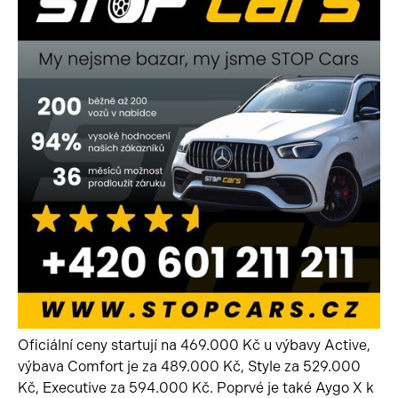
Oficiální ceny startují na 469.000 Kč u výbavy Active,
výbava Comfort je za 489.000 Kč, Style za 529.000
Kč, Executive za 594.000 Kč. Poprvé je také Aygo X k