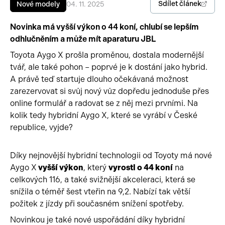
Sdílet článek
Nové modely
04. 11. 2025
Pracovní stroje
Auto a život
Novinka má vyšší výkon o 44 koní, chlubí se lepším
odhlučněním a může mít aparaturu JBL
Náhradní díly
Videa
Toyota Aygo X prošla proměnou, dostala modernější
Příslušenství
tvář, ale také pohon – poprvé je k dostání jako hybrid.
A právě teď startuje dlouho očekávaná možnost
zarezervovat si svůj nový vůz dopředu jednoduše přes
online formulář a radovat se z něj mezi prvními. Na
kolik tedy hybridní Aygo X, které se vyrábí v České
republice, vyjde?
Díky nejnovější hybridní technologii od Toyoty má nové
Aygo X
vyšší výkon
, který
vyrostl o 44 koní
na
celkových 116, a také svižnější akceleraci, která se
snížila o téměř šest vteřin na 9,2. Nabízí tak větší
požitek z jízdy při současném snížení spotřeby.
Novinkou je také nové uspořádání díky hybridní