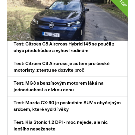
TOP
Test: Citroën C5 Aircross Hybrid 145 se poučil z
chyb předchůdce a vyhoví rodinám
Test: Citroën C3 Aircross je autem pro české
motoristy, z testu se dozvíte proč
Test: MG3 s benzínovým motorem láká na
jednoduchost a nízkou cenu
Test: Mazda CX-30 je posledním SUV s obyčejným
srdcem, které vydrží věky
Test: Kia Stonic 1.2 DPI - moc nejede, ale nic
lepšího neseženete