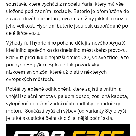
soustavě, které vychází z modelu Yaris, který má vše
uložené pod zadními sedadly. Baterie je přemístěna do
zavazadlového prostoru, ovšem aniž by jakkoli omezila
jeho velikost. Hybridní baterie jsou pak uspořádané po
celé šířce vozu.
Výhody full hybridního pohonu dělají z nového Ayga X
ideálního společníka do dnešního městského provozu,
kde vůz produkuje nejnižší emise CO₂ ve své třídě, a to
pouhých 85 g/km. Splňuje tak požadavky
nízkoemisních zón, které už platí v některých
evropských městech.
Potěší vylepšené odhlučnění, které zajistila vnitřní a
vnější izolační hmota v palubní desce, zesílená kapota,
vylepšené obložení zadní části podlahy i spodní kryt
motoru. Součástí vyšších výbav (od varianty Style výš)
je také akustické čelní sklo či silnější boční skla.