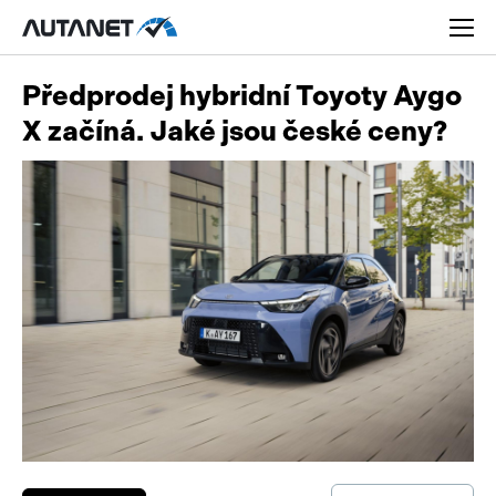
Předprodej hybridní Toyoty Aygo
X začíná. Jaké jsou české ceny?
Osobní
Užitková
Nákladní
Obytná
Novinky
Motorky
Rady a tipy
Přívěsy a návěsy
Nové modely
Autobusy
Ojetiny