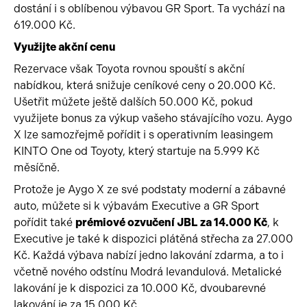
dostání i s oblíbenou výbavou GR Sport. Ta vychází na
619.000 Kč.
Využijte akční cenu
Rezervace však Toyota rovnou spouští s akční
nabídkou, která snižuje ceníkové ceny o 20.000 Kč.
Ušetřit můžete ještě dalších 50.000 Kč, pokud
využijete bonus za výkup vašeho stávajícího vozu. Aygo
X lze samozřejmě pořídit i s operativním leasingem
KINTO One od Toyoty, který startuje na 5.999 Kč
měsíčně.
Protože je Aygo X ze své podstaty moderní a zábavné
auto, můžete si k výbavám Executive a GR Sport
pořídit také
prémiové ozvučení JBL za 14.000 Kč
, k
Executive je také k dispozici plátěná střecha za 27.000
Kč. Každá výbava nabízí jedno lakování zdarma, a to i
včetně nového odstínu Modrá levandulová. Metalické
lakování je k dispozici za 10.000 Kč, dvoubarevné
lakování je za 15.000 Kč.