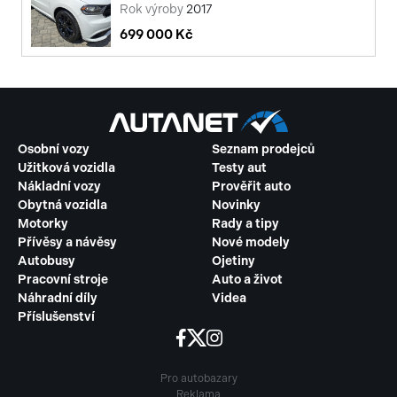
Rok výroby
2017
699 000 Kč
Osobní vozy
Seznam prodejců
Užitková vozidla
Testy aut
Nákladní vozy
Prověřit auto
Obytná vozidla
Novinky
Motorky
Rady a tipy
Přívěsy a návěsy
Nové modely
Autobusy
Ojetiny
Pracovní stroje
Auto a život
Náhradní díly
Videa
Příslušenství
Pro autobazary
Reklama