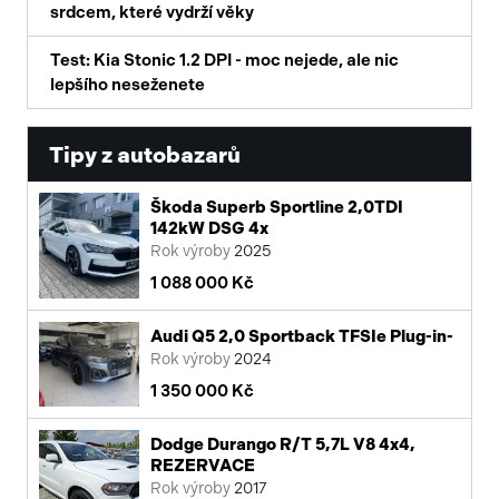
srdcem, které vydrží věky
Test: Kia Stonic 1.2 DPI - moc nejede, ale nic
lepšího neseženete
Tipy z autobazarů
Škoda Superb Sportline 2,0TDI
142kW DSG 4x
Rok výroby
2025
1 088 000 Kč
Audi Q5 2,0 Sportback TFSIe Plug-in-
Rok výroby
2024
1 350 000 Kč
Dodge Durango R/T 5,7L V8 4x4,
REZERVACE
Rok výroby
2017