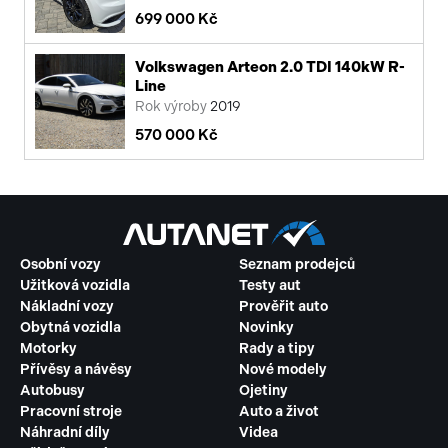
699 000 Kč
Volkswagen Arteon 2.0 TDI 140kW R-
Line
Rok výroby
2019
570 000 Kč
Osobní vozy
Seznam prodejců
Užitková vozidla
Testy aut
Nákladní vozy
Prověřit auto
Obytná vozidla
Novinky
Motorky
Rady a tipy
Přívěsy a návěsy
Nové modely
Autobusy
Ojetiny
Pracovní stroje
Auto a život
Náhradní díly
Videa