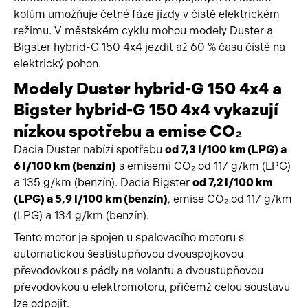
kolům umožňuje četné fáze jízdy v čistě elektrickém
režimu. V městském cyklu mohou modely Duster a
Bigster hybrid-G 150 4x4 jezdit až 60 % času čistě na
elektrický pohon.
Modely Duster hybrid-G 150 4x4 a
Bigster hybrid-G 150 4x4 vykazují
nízkou spotřebu a emise CO₂
Dacia Duster nabízí spotřebu
od 7,3 l/100 km (LPG) a
6 l/100 km (benzín)
s emisemi CO₂ od 117 g/km (LPG)
a 135 g/km (benzín). Dacia Bigster
od 7,2 l/100 km
(LPG) a 5,9 l/100 km (benzín)
, emise CO₂ od 117 g/km
(LPG) a 134 g/km (benzín).
Tento motor je spojen u spalovacího motoru s
automatickou šestistupňovou dvouspojkovou
převodovkou s pádly na volantu a dvoustupňovou
převodovkou u elektromotoru, přičemž celou soustavu
lze odpojit.