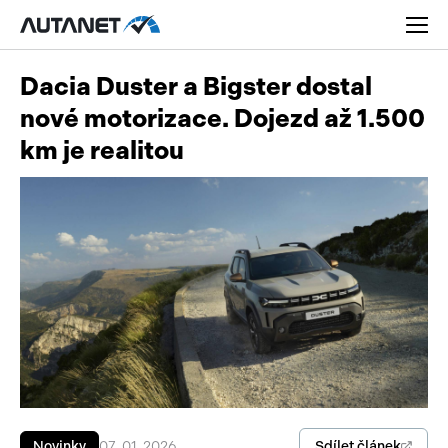
Dacia Duster a Bigster dostal
nové motorizace. Dojezd až 1.500
km je realitou
Osobní
Užitková
Nákladní
Obytná
Novinky
Motorky
Rady a tipy
Přívěsy a návěsy
Nové modely
Autobusy
Ojetiny
Sdílet článek
Novinky
07. 01. 2026