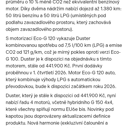
průměru o 10 % méně CO2 než ekvivalentní benzínový
motor. Díky dvěma nádržím nabízí dojezd až 1.380 km:
50 litrů benzínu a 50 litrů LPG (umístěných pod
podlahu zavazadlového prostoru, který zachovává
objem zavazadlového prostoru).
S motorizací Eco-G 120 vykazuje Duster
kombinovanou spotřebu od 7,5 l/100 km (LPG) a emise
CO2 od 121 g/km, což je mírný pokles oproti verzi Eco-
G 100. Duster je k dispozici na objednávku s tímto
motorem, stále od 441.900 Kč. První dodávky
proběhnou v 1. čtvrtletí 2026. Motor Eco-G 120 auto,
který kombinuje výhody LPG s automatickou
převodovkou, bude k dispozici začátkem roku 2026.
Duster, který je stále k dispozici od 441.900 Kč, nyní
nabízí řadu 4 motorů, včetně hybridního G 150 4x4,
které všechny splňují normu EU6e bis. Novinky pod
kapotou jsou doprovázeny aktualizacemi definice
produktu. Nová harmonie (exkluzivní čalounění a