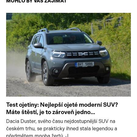
MOHLO BY VÁS ZAJÍMAT
Test ojetiny: Nejlepší ojeté moderní SUV?
Máte štěstí, je to zároveň jedno...
Dacia Duster, svého času nejdostupnější SUV na
českém trhu, se prakticky ihned stala legendou a
předmětem mnoha žertů. J ...