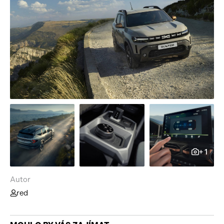
+ 1
Autor
red