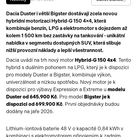
Pracovní stroje
Auto a život
Dacia Duster i větší Bigster dostávají zcela novou
hybridní motorizaci Hybrid-G 150 4×4, která
Náhradní díly
Videa
kombinuje benzín, LPG a elektromotor s dojezdem až
kolem 1 500 km bez zastávky na tankování - unikátní
Příslušenství
nabídka v segmentu dostupných SUV, která slibuje
nižší provozní náklady a lepší všestrannost.
Dacia uvádí na trh nový motor
Hybrid-G 150 4x4
. Tento
hybrid s duálním pohonem na LPG, který je k dispozici
pro modely Duster a Bigster, kombinuje výkon,
univerzálnost a nízkou spotřebu. Nový motor je k
dispozici pro výbavy Expression a Extreme u
modelu
Duster od 645.900 Kč
. Pro model
Bigster je k
dispozici od 699.900 Kč
. První objednávky budou
dodány na jaře 2026.
Lithium-iontová baterie 48 V o kapacitě 0,84 kWh v
kombinaci s elektromotorem připojeným k zadním