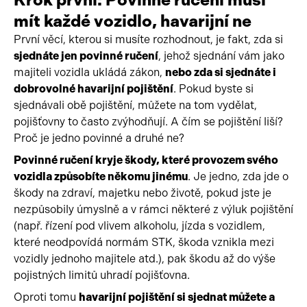
mít každé vozidlo, havarijní ne
První věcí, kterou si musíte rozhodnout, je fakt, zda si
sjednáte jen povinné ručení
, jehož sjednání vám jako
majiteli vozidla ukládá zákon,
nebo zda si sjednáte i
dobrovolné havarijní pojištění
. Pokud byste si
sjednávali obě pojištění, můžete na tom vydělat,
pojišťovny to často zvýhodňují. A čím se pojištění liší?
Proč je jedno povinné a druhé ne?
Povinné ručení kryje škody, které provozem svého
vozidla způsobíte někomu jinému
. Je jedno, zda jde o
škody na zdraví, majetku nebo životě, pokud jste je
nezpůsobily úmyslně a v rámci některé z výluk pojištění
(např. řízení pod vlivem alkoholu, jízda s vozidlem,
které neodpovídá normám STK, škoda vznikla mezi
vozidly jednoho majitele atd.), pak škodu až do výše
pojistných limitů uhradí pojišťovna.
Oproti tomu
havarijní pojištění si sjednat můžete a