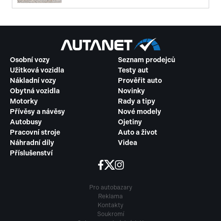
Osobní vozy
Seznam prodejců
Užitková vozidla
Testy aut
Nákladní vozy
Prověřit auto
Obytná vozidla
Novinky
Motorky
Rady a tipy
Přívěsy a návěsy
Nové modely
Autobusy
Ojetiny
Pracovní stroje
Auto a život
Náhradní díly
Videa
Příslušenství
Pro autobazary
Reklama
Kontakty
Soukromí