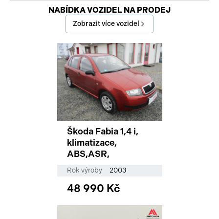
Začátek reklamy
NABÍDKA VOZIDEL NA PRODEJ
Konec reklamy
Zobrazit více vozidel
Škoda Fabia 1,4 i,
klimatizace,
ABS,ASR,
Rok výroby
2003
48 990 Kč