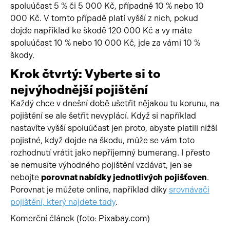
spoluúčast 5 % či 5 000 Kč, případně 10 % nebo 10
000 Kč. V tomto případě platí vyšší z nich, pokud
dojde například ke škodě 120 000 Kč a vy máte
spoluúčast 10 % nebo 10 000 Kč, jde za vámi 10 %
škody.
Krok čtvrtý: Vyberte si to
nejvýhodnější pojištění
Každý chce v dnešní době ušetřit nějakou tu korunu, na
pojištění se ale šetřit nevyplácí. Když si například
nastavíte vyšší spoluúčast jen proto, abyste platili nižší
pojistné, když dojde na škodu, může se vám toto
rozhodnutí vrátit jako nepříjemný bumerang. I přesto
se nemusíte výhodného pojištění vzdávat, jen se
nebojte
porovnat nabídky jednotlivých pojišťoven
.
Porovnat je můžete online, například díky
srovnávači
pojištění, který najdete tady
.
Komerční článek (foto: Pixabay.com)