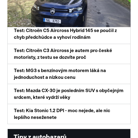
Test: Citroën C5 Aircross Hybrid 145 se poučil z
chyb předchůdce a vyhoví rodinám
Test: Citroën C3 Aircross je autem pro české
motoristy, z testu se dozvíte proč
Test: MG3 s benzínovým motorem láká na
jednoduchost a nízkou cenu
Test: Mazda CX-30 je posledním SUV s obyčejným
srdcem, které vydrží věky
Test: Kia Stonic 1.2 DPI - moc nejede, ale nic
lepšího neseženete
Tipy z autobazarů