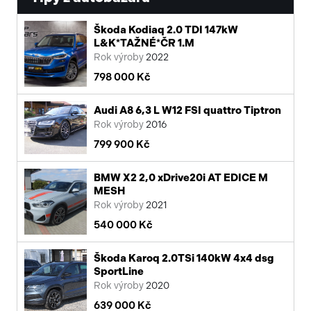
Škoda Kodiaq 2.0 TDI 147kW
L&K*TAŽNÉ*ČR 1.M
Rok výroby
2022
798 000 Kč
Audi A8 6,3 L W12 FSI quattro Tiptron
Rok výroby
2016
799 900 Kč
BMW X2 2,0 xDrive20i AT EDICE M
MESH
Rok výroby
2021
540 000 Kč
Škoda Karoq 2.0TSi 140kW 4x4 dsg
SportLine
Rok výroby
2020
639 000 Kč