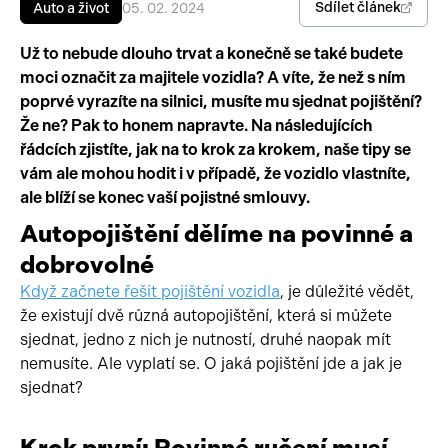
Sdílet článek
Auto a život
05. 02. 2024
Pracovní stroje
Auto a život
Už to nebude dlouho trvat a konečně se také budete
moci označit za majitele vozidla? A víte, že než s ním
Náhradní díly
Videa
poprvé vyrazíte na silnici, musíte mu sjednat pojištění?
Příslušenství
Že ne? Pak to honem napravte. Na následujících
řádcích zjistíte, jak na to krok za krokem, naše tipy se
vám ale mohou hodit i v případě, že vozidlo vlastníte,
ale blíží se konec vaší pojistné smlouvy.
Autopojištění dělíme na povinné a
dobrovolné
Když začnete řešit pojištění vozidla
, je důležité vědět,
že existují dvě různá autopojištění, která si můžete
sjednat, jedno z nich je nutností, druhé naopak mít
nemusíte. Ale vyplatí se. O jaká pojištění jde a jak je
sjednat?
Krok první: Povinné ručení musí