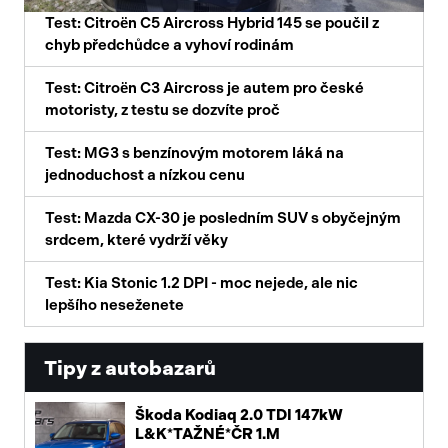
Test: Citroën C5 Aircross Hybrid 145 se poučil z
chyb předchůdce a vyhoví rodinám
Test: Citroën C3 Aircross je autem pro české
motoristy, z testu se dozvíte proč
Test: MG3 s benzínovým motorem láká na
jednoduchost a nízkou cenu
Test: Mazda CX-30 je posledním SUV s obyčejným
srdcem, které vydrží věky
Test: Kia Stonic 1.2 DPI - moc nejede, ale nic
lepšího neseženete
Tipy z autobazarů
Škoda Kodiaq 2.0 TDI 147kW
L&K*TAŽNÉ*ČR 1.M