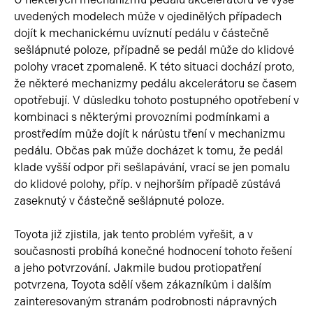
uvedených modelech může v ojedinělých případech
dojít k mechanickému uvíznutí pedálu v částečně
sešlápnuté poloze, případně se pedál může do klidové
polohy vracet zpomaleně. K této situaci dochází proto,
že některé mechanizmy pedálu akcelerátoru se časem
opotřebují. V důsledku tohoto postupného opotřebení v
kombinaci s některými provozními podmínkami a
prostředím může dojít k nárůstu tření v mechanizmu
pedálu. Občas pak může docházet k tomu, že pedál
klade vyšší odpor při sešlapávání, vrací se jen pomalu
do klidové polohy, příp. v nejhorším případě zůstává
zaseknutý v částečně sešlápnuté poloze.
Toyota již zjistila, jak tento problém vyřešit, a v
současnosti probíhá konečné hodnocení tohoto řešení
a jeho potvrzování. Jakmile budou protiopatření
potvrzena, Toyota sdělí všem zákazníkům i dalším
zainteresovaným stranám podrobnosti nápravných