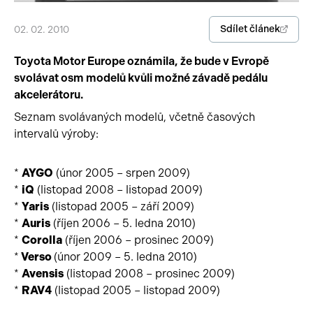
Pracovní stroje
Auto a život
Sdílet článek
02. 02. 2010
Náhradní díly
Videa
Toyota Motor Europe oznámila, že bude v Evropě
svolávat osm modelů kvůli možné závadě pedálu
Příslušenství
akcelerátoru.
Seznam svolávaných modelů, včetně časových
intervalů výroby:
*
AYGO
(únor 2005 – srpen 2009)
*
iQ
(listopad 2008 – listopad 2009)
*
Yaris
(listopad 2005 – září 2009)
*
Auris
(říjen 2006 – 5. ledna 2010)
*
Corolla
(říjen 2006 – prosinec 2009)
*
Verso
(únor 2009 – 5. ledna 2010)
*
Avensis
(listopad 2008 – prosinec 2009)
*
RAV4
(listopad 2005 – listopad 2009)