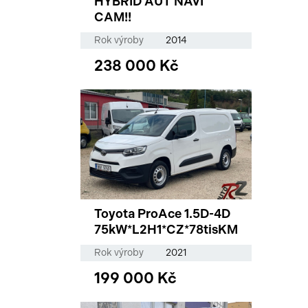
HYBRID AUT NAVI
CAM!!
Rok výroby
2014
238 000 Kč
Toyota ProAce 1.5D-4D
75kW*L2H1*CZ*78tisKM
Rok výroby
2021
199 000 Kč