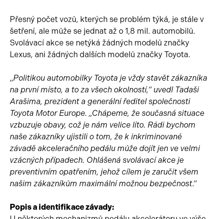
Přesný počet vozů, kterých se problém týká, je stále v
šetření, ale může se jednat až o 1,8 mil. automobilů.
Svolávací akce se netýká žádných modelů značky
Lexus, ani žádných dalších modelů značky Toyota.
„
Politikou automobilky Toyota je vždy stavět zákazníka
na první místo, a to za všech okolností,“ uvedl Tadaši
Arašima, prezident a generální ředitel společnosti
Toyota Motor Europe. „Chápeme, že současná situace
vzbuzuje obavy, což je nám velice líto. Rádi bychom
naše zákazníky ujistili o tom, že k inkriminované
závadě akceleračního pedálu může dojít jen ve velmi
vzácných případech. Ohlášená svolávací akce je
preventivním opatřením, jehož cílem je zaručit všem
našim zákazníkům maximální možnou bezpečnost
.“
Popis a identifikace závady:
U některých mechanizmů pedálu akcelerátoru ve výše