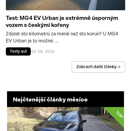
Test: MG4 EV Urban je extrémně úsporným
vozem s českými kořeny
Zdolat sto kilometrů za méně než sto korun? U MG4
EV Urban je to možné. ...
Testy aut
03. 08. 2026
Zobrazit další články
Nejčtenější články měsíce
TOP