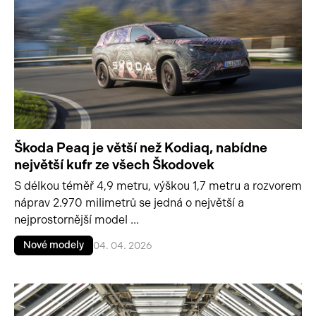
Škoda Peaq je větší než Kodiaq, nabídne
největší kufr ze všech Škodovek
S délkou téměř 4,9 metru, výškou 1,7 metru a rozvorem
náprav 2.970 milimetrů se jedná o největší a
nejprostornější model ...
Nové modely
04. 04. 2026