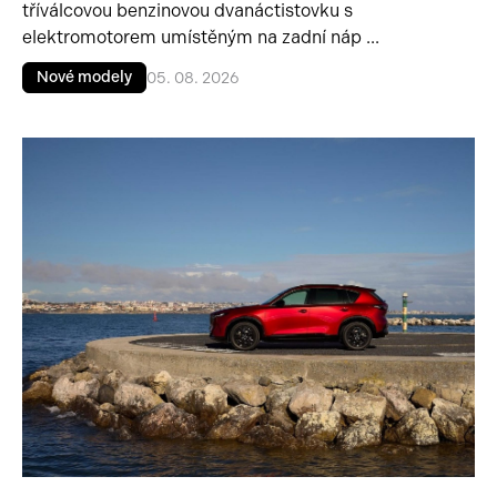
tříválcovou benzinovou dvanáctistovku s
elektromotorem umístěným na zadní náp ...
Nové modely
05. 08. 2026