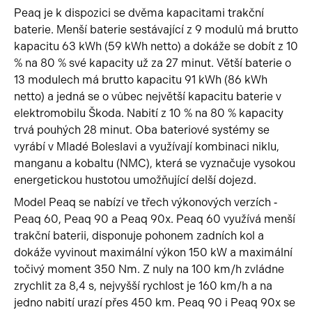
Peaq je k dispozici se dvěma kapacitami trakční
baterie. Menší baterie sestávající z 9 modulů má brutto
kapacitu 63 kWh (59 kWh netto) a dokáže se dobít z 10
% na 80 % své kapacity už za 27 minut. Větší baterie o
13 modulech má brutto kapacitu 91 kWh (86 kWh
netto) a jedná se o vůbec největší kapacitu baterie v
elektromobilu Škoda. Nabití z 10 % na 80 % kapacity
trvá pouhých 28 minut. Oba bateriové systémy se
vyrábí v Mladé Boleslavi a využívají kombinaci niklu,
manganu a kobaltu (NMC), která se vyznačuje vysokou
energetickou hustotou umožňující delší dojezd.
Model Peaq se nabízí ve třech výkonových verzích ‑
Peaq 60, Peaq 90 a Peaq 90x. Peaq 60 využívá menší
trakční baterii, disponuje pohonem zadních kol a
dokáže vyvinout maximální výkon 150 kW a maximální
točivý moment 350 Nm. Z nuly na 100 km/h zvládne
zrychlit za 8,4 s, nejvyšší rychlost je 160 km/h a na
jedno nabití urazí přes 450 km. Peaq 90 i Peaq 90x se