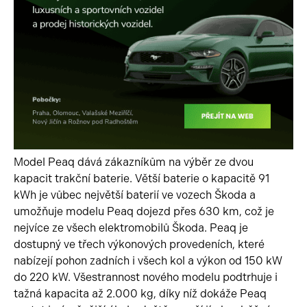
Model Peaq dává zákazníkům na výběr ze dvou
kapacit trakční baterie. Větší baterie o kapacitě 91
kWh je vůbec největší baterií ve vozech Škoda a
umožňuje modelu Peaq dojezd přes 630 km, což je
nejvíce ze všech elektromobilů Škoda. Peaq je
dostupný ve třech výkonových provedeních, které
nabízejí pohon zadních i všech kol a výkon od 150 kW
do 220 kW. Všestrannost nového modelu podtrhuje i
tažná kapacita až 2.000 kg, díky níž dokáže Peaq