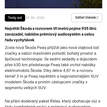
Pracovní stroje
Auto a život
Sdílet článek
Testy aut
23. 06. 2026
Náhradní díly
Videa
Největší Škoda s rozvorem tří metrů pojme 935 litrů
Příslušenství
zavazadel, nabídne prémiový audiosystém a celou
řadu vychytávek
Zcela nová Škoda Peaq přijíždí jako nová vlajková loď
značky a nabízí maximální pohodlí, bohatý prostor a
špičkové technologie. Se sedmi sedadly a dojezdem
přes 630 km představuje Peaq také vrchol nabídky
elektromobilů Škoda. Díky délce 4,87 m a rozvoru
téměř 3 m je Peaq největším a nejprostornějším SUV
modelem Škoda a prvním zástupcem značky v
segmentu velkých SUV.
Na přání dodávaný paket Relax, který obohacuje vůz o
řadu komfortních prvků a prémiový audiosystém