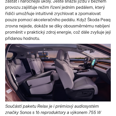
zastat i náročnější úkoly. Ještě snazší jízdu v běžném
provozu zajišťuje režim řízení jedním pedálem, který
řidiči umožňuje intuitivně zrychlovat a zpomalovat
pouze pomocí akceleračního pedálu. Když Škoda Peaq
zrovna nejede, dokáže se díky obousměrnému nabíjení
proměnit v praktický zdroj energie, což dále zvyšuje její
přidanou hodnotu.
Součástí paketu Relax je i prémiový audiosystém
značky Sonos s 16 reproduktory a výkonem 755 W