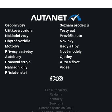
Osobní vozy
Seznam prodejců
Užitková vozidla
Testy aut
Nákladní vozy
Prověřit auto
Obytná vozidla
Novinky
Motorky
Rady a tipy
Přívěsy a návěsy
Nové modely
Autobusy
Ojetiny
Pracovní stroje
Auto a život
Náhradní díly
Videa
Příslušenství
Pro autobazary
Reklama
Kontakty
Soukromí
Ochrana osobních údajů