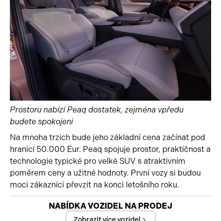
Prostoru nabízí Peaq dostatek, zejména vpředu
budete spokojeni
Na mnoha trzích bude jeho základní cena začínat pod
hranicí 50.000 Eur. Peaq spojuje prostor, praktičnost a
technologie typické pro velké SUV s atraktivním
poměrem ceny a užitné hodnoty. První vozy si budou
moci zákazníci převzít na konci letošního roku.
Začátek reklamy
NABÍDKA VOZIDEL NA PRODEJ
Konec reklamy
Zobrazit více vozidel