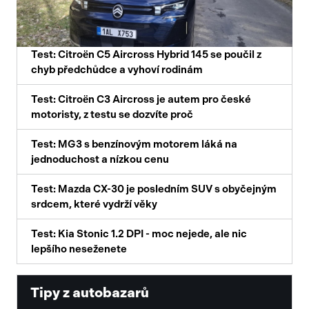
Test: Citroën C5 Aircross Hybrid 145 se poučil z
chyb předchůdce a vyhoví rodinám
Test: Citroën C3 Aircross je autem pro české
motoristy, z testu se dozvíte proč
Test: MG3 s benzínovým motorem láká na
jednoduchost a nízkou cenu
Test: Mazda CX-30 je posledním SUV s obyčejným
srdcem, které vydrží věky
Test: Kia Stonic 1.2 DPI - moc nejede, ale nic
lepšího neseženete
Tipy z autobazarů