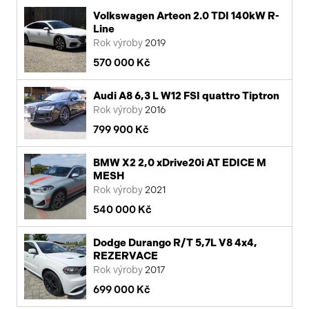
Volkswagen Arteon 2.0 TDI 140kW R-
Line
Rok výroby
2019
570 000 Kč
Audi A8 6,3 L W12 FSI quattro Tiptron
Rok výroby
2016
799 900 Kč
BMW X2 2,0 xDrive20i AT EDICE M
MESH
Rok výroby
2021
540 000 Kč
Dodge Durango R/T 5,7L V8 4x4,
REZERVACE
Rok výroby
2017
699 000 Kč