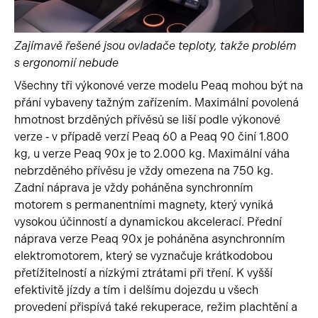
Zajímavě řešené jsou ovladače teploty, takže problém
s ergonomií nebude
Všechny tři výkonové verze modelu Peaq mohou být na
přání vybaveny tažným zařízením. Maximální povolená
hmotnost brzděných přívěsů se liší podle výkonové
verze ‑ v případě verzí Peaq 60 a Peaq 90 činí 1.800
kg, u verze Peaq 90x je to 2.000 kg. Maximální váha
nebrzděného přívěsu je vždy omezena na 750 kg.
Zadní náprava je vždy poháněna synchronním
motorem s permanentními magnety, který vyniká
vysokou účinností a dynamickou akcelerací. Přední
náprava verze Peaq 90x je poháněna asynchronním
elektromotorem, který se vyznačuje krátkodobou
přetížitelností a nízkými ztrátami při tření. K vyšší
efektivitě jízdy a tím i delšímu dojezdu u všech
provedení přispívá také rekuperace, režim plachtění a