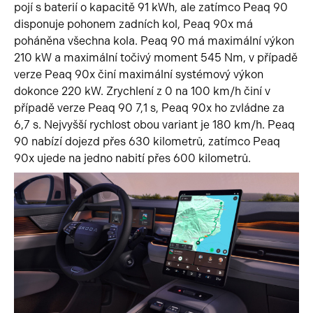
pojí s baterií o kapacitě 91 kWh, ale zatímco Peaq 90
disponuje pohonem zadních kol, Peaq 90x má
poháněna všechna kola. Peaq 90 má maximální výkon
210 kW a maximální točivý moment 545 Nm, v případě
verze Peaq 90x činí maximální systémový výkon
dokonce 220 kW. Zrychlení z 0 na 100 km/h činí v
případě verze Peaq 90 7,1 s, Peaq 90x ho zvládne za
6,7 s. Nejvyšší rychlost obou variant je 180 km/h. Peaq
90 nabízí dojezd přes 630 kilometrů, zatímco Peaq
90x ujede na jedno nabití přes 600 kilometrů.