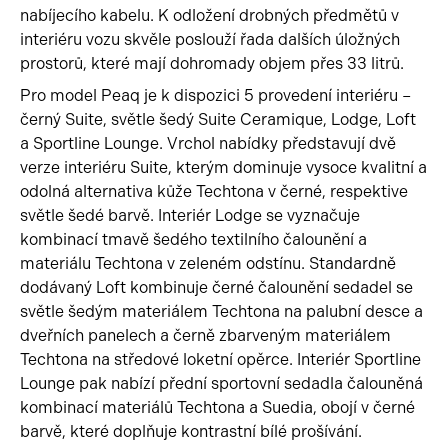
nabíjecího kabelu. K odložení drobných předmětů v
interiéru vozu skvěle poslouží řada dalších úložných
prostorů, které mají dohromady objem přes 33 litrů.
Pro model Peaq je k dispozici 5 provedení interiéru –
černý Suite, světle šedý Suite Ceramique, Lodge, Loft
a Sportline Lounge. Vrchol nabídky představují dvě
verze interiéru Suite, kterým dominuje vysoce kvalitní a
odolná alternativa kůže Techtona v černé, respektive
světle šedé barvě. Interiér Lodge se vyznačuje
kombinací tmavě šedého textilního čalounění a
materiálu Techtona v zeleném odstínu. Standardně
dodávaný Loft kombinuje černé čalounění sedadel se
světle šedým materiálem Techtona na palubní desce a
dveřních panelech a černě zbarveným materiálem
Techtona na středové loketní opěrce. Interiér Sportline
Lounge pak nabízí přední sportovní sedadla čalouněná
kombinací materiálů Techtona a Suedia, obojí v černé
barvě, které doplňuje kontrastní bílé prošívání.