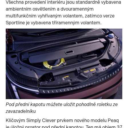
Všechna provedení interiéru jsou standardně vybavena
ambientním osvětlením a dvouramenným
multifunkčním vyhřívaným volantem, zatímco verze
Sportline je vybavena tříramenným volantem.
Pod přední kapotu můžete uložit pohodlně roletku ze
zavazadelníku
Klíčovým Simply Clever prvkem nového modelu Peaq
je úložný prostor pod přední kapotou. Ten má objem 37