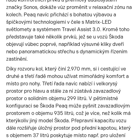
značky Sonos, dokáže vůz proměnit v relaxační zónu na
kolech. Peaq navíc přichází s bohatou výbavou a
špičkovými technologiemi v čele s Matrix-LED
světlomety a systémem Travel Assist 3.0. Kromě toho
představuje také několik prvků, jež se u vozů Škoda
objevují vůbec poprvé, například výsuvné kliky dveří
nebo panoramatickou střechu s dynamickým řízením
zastínění.
Díky rozvoru kol, který činí 2.970 mm, si i cestující ve
druhé a třetí řadě mohou užívat mimořádný komfort a
místo pro nohy. Třetí řada navíc nabízí i velkorysý
prostor pro hlavu a stále za ní zůstává zavazadlový
prostor o solidním objemu 299 litrů. V pětimístné
konfiguraci se Škoda Peaq může pyšnit zavazadlovým
prostorem o objemu 935 litrů, což je více, než kolik má
kterýkoliv jiný model Škoda. Přepravní kapacitu vozu
dále rozšiřuje úložný prostor pod přední kapotou, který
s objemem 37 litrů poskytuje místo např. pro uložení