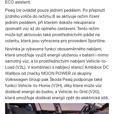
ECO asistent.
Peaq lze ovládat pouze jedním pedálem. Po přepnutí
jízdního voliče do režimu B se aktivuje režim řízení
jedním pedálem, při kterém dokáže rekuperace
zpomalit vůz až do úplného zastavení. Tento režim
může být aktivován také prostřednictvím pádel na
volantu, která jsou vyhrazena pro provedení Sportline.
Novinka je vybavena funkcí obousměrného nabíjení,
která umožňuje využít energii uloženou v baterii i mimo
samotný vůz, a to prostřednictvím nabíjení Vehicle-to-
Load (V2L). V kombinaci s nabíjecí stanicí Ambibox DC
Wallbox od značky MOON POWER ze skupiny
Volkswagen Group pak Škoda Peaq podporuje také
funkci Vehicle-to-Home (V2H), díky které může vůz
dodávat energii do budov, a Vehicle-to-Grid (V2G),
která umožňuje dodávat energii zpět do elektrické sítě.