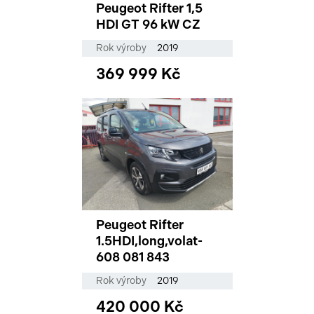
Peugeot Rifter 1,5
HDI GT 96 kW CZ
Rok výroby
2019
369 999 Kč
Peugeot Rifter
1.5HDI,long,volat-
608 081 843
Rok výroby
2019
420 000 Kč