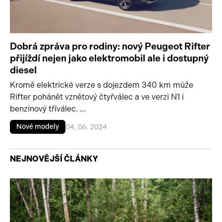
Dobrá zpráva pro rodiny: nový Peugeot Rifter
přijíždí nejen jako elektromobil ale i dostupný
diesel
Kromě elektrické verze s dojezdem 340 km může
Rifter pohánět vznětový čtyřválec a ve verzi N1 i
benzínový tříválec. ...
Nové modely
04. 06. 2024
NEJNOVĚJŠÍ ČLÁNKY