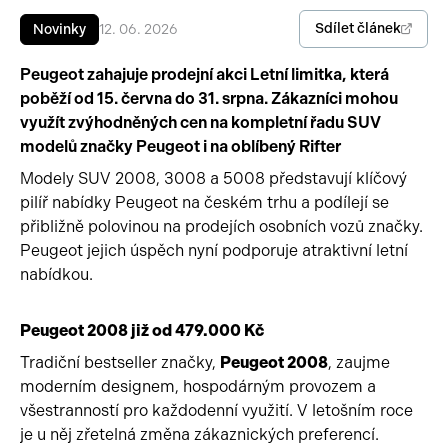
Sdílet článek
Novinky
12. 06. 2026
Pracovní stroje
Auto a život
Peugeot zahajuje prodejní akci Letní limitka, která
Náhradní díly
Videa
poběží od 15. června do 31. srpna. Zákazníci mohou
využít zvýhodněných cen na kompletní řadu SUV
Příslušenství
modelů značky Peugeot i na oblíbený Rifter
Modely SUV 2008, 3008 a 5008 představují klíčový
pilíř nabídky Peugeot na českém trhu a podílejí se
přibližně polovinou na prodejích osobních vozů značky.
Peugeot jejich úspěch nyní podporuje atraktivní letní
nabídkou.
Peugeot 2008 již od 479.000 Kč
Tradiční bestseller značky,
Peugeot 2008
, zaujme
moderním designem, hospodárným provozem a
všestranností pro každodenní využití. V letošním roce
je u něj zřetelná změna zákaznických preferencí.