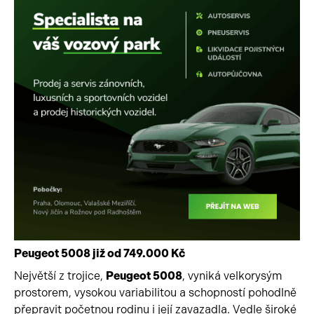
Peugeot 5008 již od 749.000 Kč
Největší z trojice,
Peugeot 5008
, vyniká velkorysým
prostorem, vysokou variabilitou a schopností pohodlně
přepravit početnou rodinu i její zavazadla. Vedle široké