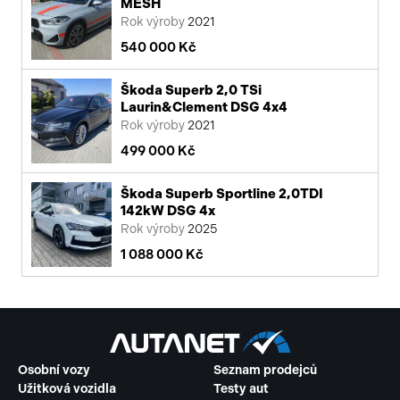
MESH
Rok výroby
2021
540 000 Kč
Škoda Superb 2,0 TSi
Laurin&Clement DSG 4x4
Rok výroby
2021
499 000 Kč
Škoda Superb Sportline 2,0TDI
142kW DSG 4x
Rok výroby
2025
1 088 000 Kč
Osobní vozy
Seznam prodejců
Užitková vozidla
Testy aut