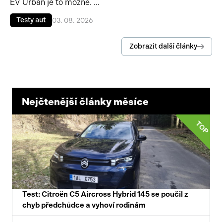
EV Urban je to možné. ...
Testy aut
03. 08. 2026
Zobrazit další články
Nejčtenější články měsíce
TOP
Test: Citroën C5 Aircross Hybrid 145 se poučil z
chyb předchůdce a vyhoví rodinám