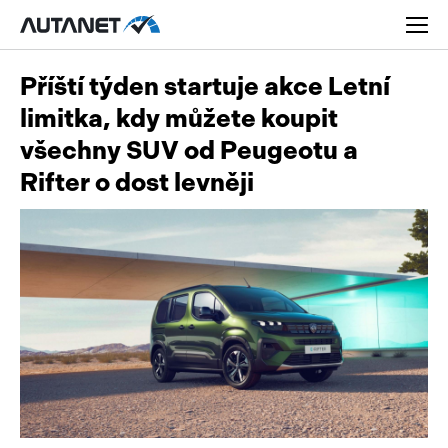
Příští týden startuje akce Letní
limitka, kdy můžete koupit
všechny SUV od Peugeotu a
Rifter o dost levněji
Osobní
Užitková
Nákladní
Obytná
Novinky
Motorky
Rady a tipy
Přívěsy a návěsy
Nové modely
Autobusy
Ojetiny