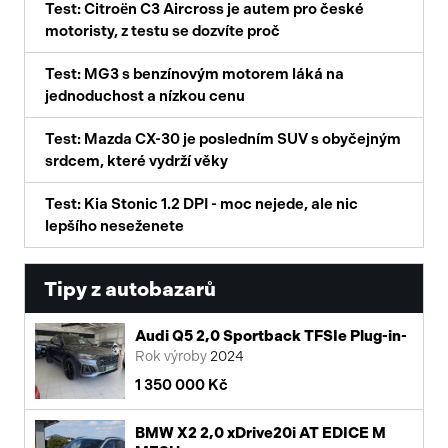
Test: Citroën C3 Aircross je autem pro české
motoristy, z testu se dozvíte proč
Test: MG3 s benzínovým motorem láká na
jednoduchost a nízkou cenu
Test: Mazda CX-30 je posledním SUV s obyčejným
srdcem, které vydrží věky
Test: Kia Stonic 1.2 DPI - moc nejede, ale nic
lepšího neseženete
Tipy z autobazarů
Audi Q5 2,0 Sportback TFSIe Plug-in-
Rok výroby
2024
1 350 000 Kč
BMW X2 2,0 xDrive20i AT EDICE M