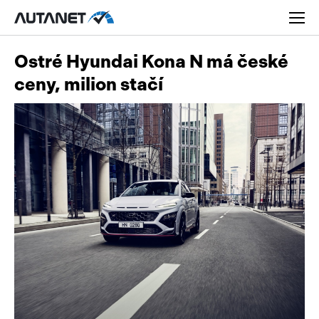
Ostré Hyundai Kona N má české
ceny, milion stačí
Osobní
Užitková
Nákladní
Obytná
Novinky
Motorky
Rady a tipy
Přívěsy a návěsy
Nové modely
Autobusy
Ojetiny