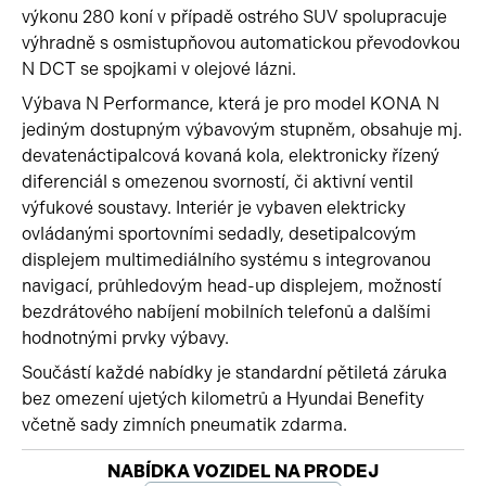
výkonu 280 koní v případě ostrého SUV spolupracuje
výhradně s osmistupňovou automatickou převodovkou
N DCT se spojkami v olejové lázni.
Výbava N Performance, která je pro model KONA N
jediným dostupným výbavovým stupněm, obsahuje mj.
devatenáctipalcová kovaná kola, elektronicky řízený
diferenciál s omezenou svorností, či aktivní ventil
výfukové soustavy. Interiér je vybaven elektricky
ovládanými sportovními sedadly, desetipalcovým
displejem multimediálního systému s integrovanou
navigací, průhledovým head-up displejem, možností
bezdrátového nabíjení mobilních telefonů a dalšími
hodnotnými prvky výbavy.
Součástí každé nabídky je standardní pětiletá záruka
bez omezení ujetých kilometrů a Hyundai Benefity
včetně sady zimních pneumatik zdarma.
Začátek reklamy
NABÍDKA VOZIDEL NA PRODEJ
Konec reklamy