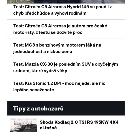
Test: Citroën C5 Aircross Hybrid 145 se poučil z
chyb předchůdce a vyhoví rodinám
Test: Citroën C3 Aircross je autem pro české
motoristy, z testu se dozvíte proč
Test: MG3 s benzínovým motorem láká na
jednoduchost a nízkou cenu
Test: Mazda CX-30 je posledním SUV s obyčejným
srdcem, které vydrží věky
Test: Kia Stonic 1.2 DPI - moc nejede, ale nic
lepšího neseženete
Tipy z autobazarů
Škoda Kodiaq 2,0 TSI RS 195KW 4X4
el.tažné