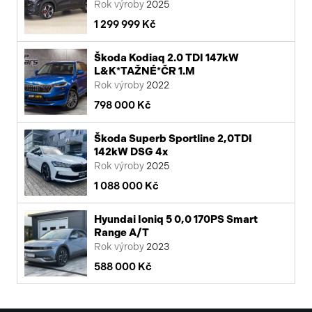
Rok výroby
2025
1 299 999 Kč
Škoda Kodiaq 2.0 TDI 147kW
L&K*TAŽNÉ*ČR 1.M
Rok výroby
2022
798 000 Kč
Škoda Superb Sportline 2,0TDI
142kW DSG 4x
Rok výroby
2025
1 088 000 Kč
Hyundai Ioniq 5 0,0 170PS Smart
Range A/T
Rok výroby
2023
588 000 Kč