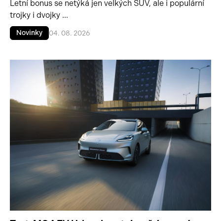
Letní bonus se netýká jen velkých SUV, ale i populární
trojky i dvojky ...
Novinky
04. 08. 2026