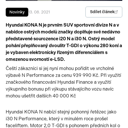
Pracovní stroje
Auto a život
Sdílet článek
Novinky
13. 08. 2021
Náhradní díly
Videa
Hyundai KONA N je prvním SUV sportovní divize N a v
nabídce ostrých modelů značky doplňuje své nedávno
Příslušenství
představené sourozence i20 N a i30 N. Ostrý model
pohání přeplňovaný dvoulitr T-GDI o výkonu 280 koní a
je vybaven elektronicky řízeným diferenciálem s
omezenou svorností e-LSD.
Čeští zákazníci si jej nyní mohou pořídit ve vrcholné
výbavě N Performance za cenu 939 990 Kč. Při využití
značkového financování Hyundai Finance a využití
výkupního bonusu při výkupu stávajícího vozu navíc
mohou ušetřit dalších 40 000 Kč
Hyundai KONA N nabízí stejný pohonný řetězec jako
i30 N Performance, který v minulém roce prošel
faceliftem. Motor 2,0 T-GDI s pohonem předních kol o