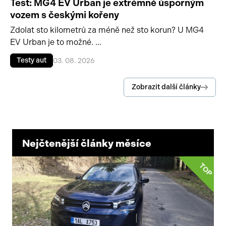
Test: MG4 EV Urban je extrémně úsporným
vozem s českými kořeny
Zdolat sto kilometrů za méně než sto korun? U MG4
EV Urban je to možné. ...
Testy aut
03. 08. 2026
Zobrazit další články
Nejčtenější články měsíce
TOP