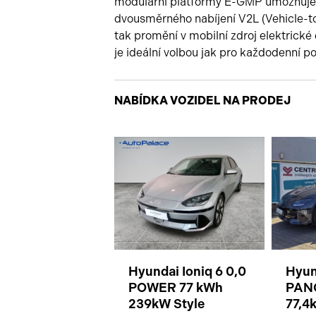
modulární platformy E-GMP umožňuje a
dvousměrného nabíjení V2L (Vehicle-to-
tak promění v mobilní zdroj elektrické
je ideální volbou jak pro každodenní po
NABÍDKA VOZIDEL NA PRODEJ
Hyundai Ioniq 6 0,0
Hyun
POWER 77 kWh
PAN
239kW Style
77,4