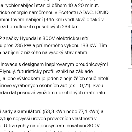
na rychlonabíjecí stanici během 10 a 20 minut.
trické energie naměřenou v Ecotestu ADAC. IONIQ
0minutovém nabíjení (346 km) vedl skvěle také v
jezd prodloužil o působivých 234 km.
 značky Hyundai s 800V elektrickou sítí
nu přes 235 kW a průměrného výkonu 193 kW. Tím
m nabíjení z nízkého na vysoký stav nabití.
 inovace s designem inspirovaným proudnicovými
Plynulý, futuristický profil vznikl na základě
a jeho výsledkem je jeden z nejnižších součinitelů
iově vyráběných osobních aut (cx = 0,21). Svou
ai dál posouvá využitím udržitelných materiálů
i sady akumulátorů (53,3 kWh nebo 77,4 kWh) a
tuje nejvyšší úroveň provozních vlastností v
u. Ultra rychlý nabíjecí systém inovativní 800V