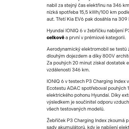
nabil za stejný čas elektřinu na 346 km
nízká spotřeba 15,5 kWh/100 km podle
aut. Třetí Kia EV6 pak dosáhla na 309 
Hyundai IONIQ 6 v žebříčku nabíjení 
celkově
a první v prémiové kategorii.
Aerodynamický elektromobil se testů z
dlouhým dojezdem a díky 800V architek
Za pouhých 20 minut získal dostatek e
vzdálenosti 346 km.
IONIQ 6 v testech P3 Charging Index v
Ecotestu ADAC spotřeboval pouhých 15
elektrického pohonu Hyundai. Díky e
výsledkem je součinitel odporu vzduc
všech testovaných modelů.
Žebříček P3 Charging Index zkoumá pr
sady akumulátorů, kdy je nabíjení elektr