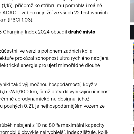
 (1,15), přičemž ke stříbru mu pomohla i reálně
 ADAC – vůbec nejnižší ze všech 22 testovaných
km (P3CI 1,03).
P3 Charging Index 2024 obsadil
druhé místo
účastnil ve verzi s pohonem zadních kol a
tuře prokázal schopnost ultra rychlého nabíjení.
lektrické energie pro ujetí mimořádně dlouhé
ynikl také výjimečnou hospodárností, když v
,5 kWh/100 km, čímž potvrdil vynikající účinnost
xtrémně aerodynamickému designu, jehož
hu pouhých 0,21, je nejhospodárnějším vozem ze
ůběh nabíjení z 10 na 80 % maximální kapacity
omobilů obvykle nejrychlejší. Index zjišťuje, kolik