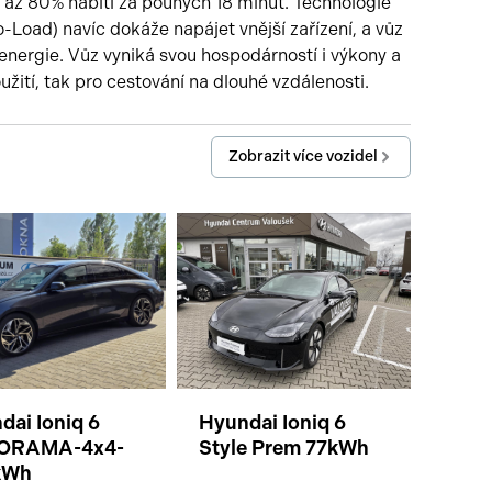
ž 80% nabití za pouhých 18 minut. Technologie
Load) navíc dokáže napájet vnější zařízení, a vůz
 energie. Vůz vyniká svou hospodárností i výkony a
užití, tak pro cestování na dlouhé vzdálenosti.
Zobrazit více vozidel
dai Ioniq 6
Hyundai Ioniq 6
ORAMA-4x4-
Style Prem 77kWh
kWh