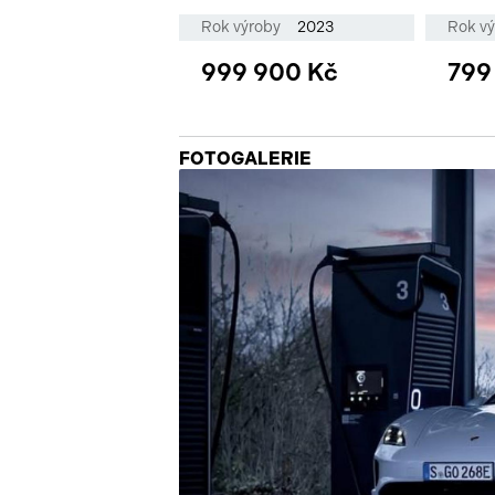
Rok výroby
2023
Rok v
999 900 Kč
799
FOTOGALERIE