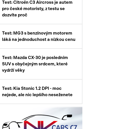
Test: Citroën C3 Aircross je autem
enství
pro české motoristy, z testu se
dozvíte proč
Test: MG3 s benzínovým motorem
láká na jednoduchost a nízkou cenu
Test: Mazda CX-30 je posledním
SUV s obyčejným srdcem, které
vydrží věky
Test: Kia Stonic 1.2 DPI - moc
nejede, ale nic lepšího neseženete