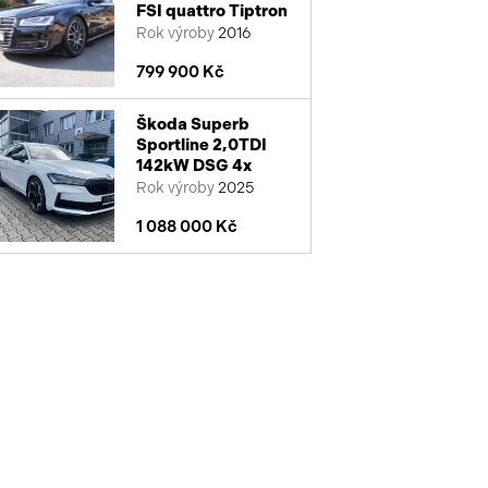
FSI quattro Tiptron
Rok výroby
2016
799 900 Kč
Škoda Superb
Sportline 2,0TDI
142kW DSG 4x
Rok výroby
2025
1 088 000 Kč