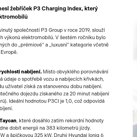
esl žebříček P3 Charging Index, který
ektromobilů
inutý společností P3 Group v roce 2019, slouží
ch výkonů elektromobilů. V šestém ročníku bylo
ných do „prémiové“ a „luxusní“ kategorie včetně
 Evropě.
ychlosti nabíjení.
Místo obvyklého porovnávání
á údaje o spotřebě vozu a nabíjecích křivkách,
du uživatel získá za stanovenou dobu nabíjení.
utečného dojezdu získaného za 20 minut nabíjení
ů). Ideální hodnotou P3CI je 1,0, což odpovídá
íjení.
 Taycan
, které dosáhlo zatím rekordní hodnoty
dne dobít energii na 383 kilometrů jízdy.
 kW a špičkovou 325 kW. Druhý Hyundai Ioniq 6