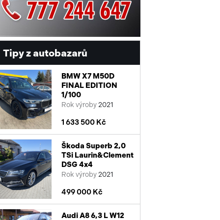
Tipy z autobazarů
BMW X7 M50D
FINAL EDITION
1/100
Rok výroby
2021
1 633 500 Kč
Škoda Superb 2,0
TSi Laurin&Clement
DSG 4x4
Rok výroby
2021
499 000 Kč
Audi A8 6,3 L W12