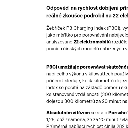
Odpověď na rychlost dobíjení přin
reálné zkoušce podrobil na 22 el
Žebříček P3 Charging Index (P3CI), vyv
jako měřítko pro porovnávání nabíjecí
analyzováno
22 elektromobilů
rozděle
prvních čínských modelů nabízených v
P3CI umožňuje porovnávat skutečné r
nabíjecího výkonu v kilowattech použív
přičemž sleduje, kolik kilometrů dojez
Index se počítá na základě poměru sk
ke stanovené vzdálenosti (300 kilometr
dojezdu 300 kilometrů za 20 minut nab
Absolutním vítězem
se stalo
Porsche
1,28, což znamená, že za 20 minut zvlá
Průměrná nabíjecí rychlost činila 282