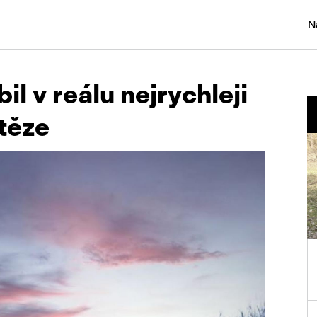
N
Osobní
l v reálu nejrychleji
Užitko
těze
Náklad
Obytn
Motork
Přívěs
Autobu
Pracovn
Náhradn