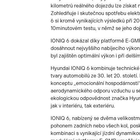
kilometrů reálného dojezdu lze získat 
Zohledňuje i skutečnou spotřebu elek
6 si kromě vynikajících výsledků při 2
10minutovém testu, v němž se jeho do
IONIQ 6 dokázal díky platformě E-GMP
dosáhnout nejvyššího nabíjecího výko
byl zajištěn optimální výkon i při delší
Hyundai IONIQ 6 kombinuje technické
tvary automobilů ze 30. let 20. století. 
konceptu „emocionální hospodárnosti“, 
aerodynamického odporu vzduchu u sér
ekologickou odpovědnost značka Hyund
jak v interiéru, tak exteriéru.
IONIQ 6, nabízený se dvěma velikostm
pohonem zadních nebo všech kol, posky
kombinaci s vynikající jízdní dynamiko