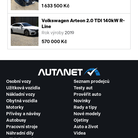
1 633 500 Kč
Volkswagen Arteon 2.0 TDI 140kW R-
Line
Rok výroby
2019
570 000 Kč
Osobní vozy
Seznam prodejců
Užitková vozidla
Testy aut
Nákladní vozy
Prověřit auto
Obytná vozidla
Novinky
Motorky
Rady a tipy
Přívěsy a návěsy
Nové modely
Autobusy
Ojetiny
Pracovní stroje
Auto a život
Náhradní díly
Videa