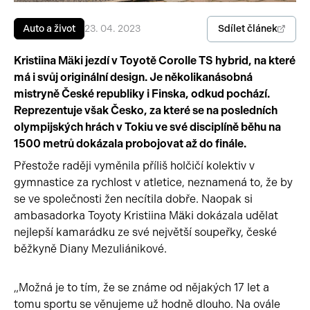
Pracovní stroje
Auto a život
Sdílet článek
Auto a život
23. 04. 2023
Náhradní díly
Videa
Kristiina Mäki jezdí v Toyotě Corolle TS hybrid, na které
má i svůj originální design. Je několikanásobná
Příslušenství
mistryně České republiky i Finska, odkud pochází.
Reprezentuje však Česko, za které se na posledních
olympijských hrách v Tokiu ve své disciplíně běhu na
1500 metrů dokázala probojovat až do finále.
Přestože raději vyměnila příliš holčičí kolektiv v
gymnastice za rychlost v atletice, neznamená to, že by
se ve společnosti žen necítila dobře. Naopak si
ambasadorka Toyoty Kristiina Mäki dokázala udělat
nejlepší kamarádku ze své největší soupeřky, české
běžkyně Diany Mezuliánikové.
„Možná je to tím, že se známe od nějakých 17 let a
tomu sportu se věnujeme už hodně dlouho. Na ovále