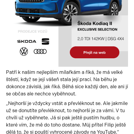
Patří k našim nejlepším mílařkám a říká, že má velké
štěstí, když se její vášeň stala její prací. Na běhu je
dokonce závislá, jak říká. Běhá sice každý den, ale ani jí
se občas ale nechce vyběhnout.
„Nejhorší je vždycky vstát a převléknout se. Ale jakmile
už se donutíte převléknout, to nejhorší je za vámi. V tu
chvíli už vyběhnete. Já si pak ještě pustím hudbu, o
které vím, že mě do toho dostane. Můj přítel Filip ještě
dělá to, že si pouští vyhrocené závody na YouTube,“