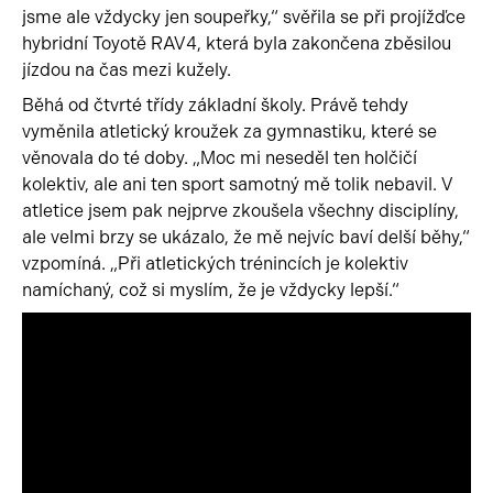
jsme ale vždycky jen soupeřky,“ svěřila se při projížďce
hybridní Toyotě RAV4, která byla zakončena zběsilou
jízdou na čas mezi kužely.
Běhá od čtvrté třídy základní školy. Právě tehdy
vyměnila atletický kroužek za gymnastiku, které se
věnovala do té doby. „Moc mi neseděl ten holčičí
kolektiv, ale ani ten sport samotný mě tolik nebavil. V
atletice jsem pak nejprve zkoušela všechny disciplíny,
ale velmi brzy se ukázalo, že mě nejvíc baví delší běhy,“
vzpomíná. „Při atletických trénincích je kolektiv
namíchaný, což si myslím, že je vždycky lepší.“