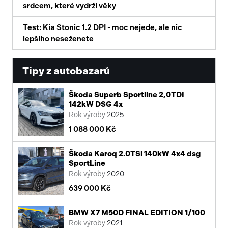
srdcem, které vydrží věky
Test: Kia Stonic 1.2 DPI - moc nejede, ale nic
lepšího neseženete
Tipy z autobazarů
Škoda Superb Sportline 2,0TDI
142kW DSG 4x
Rok výroby
2025
1 088 000 Kč
Škoda Karoq 2.0TSi 140kW 4x4 dsg
SportLine
Rok výroby
2020
639 000 Kč
BMW X7 M50D FINAL EDITION 1/100
Rok výroby
2021