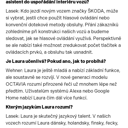
asistent do uspořádání interiéru vozů?
Lasek: Kdo jezdí novým vozem značky ŠKODA, může
si vybrat, jestli chce použít hlasové ovládání nebo
konvenční dotekové metody obsluhy. Přání zákazníků
zohledníme při konstrukci našich vozů a budeme
sledovat, jak se hlasové ovládání využívá. Perspektivně
se ale nabízí také možnost zredukovat počet tlačítek a
ovládacích prvků, a obsluhu tak usnadnit.
Je Laura učenlivá? Pokud ano, jak to probíhá?
Wehner: Laura je ještě mladá a nabízí základní funkce,
ale soustavně se rozvíjí. V nové generaci modelu
OCTAVIA rozumí přirozené řeči už mnohem lépe než
předtím. Uživatelům systémů Alexa nebo Google
Home nabízí Laura čím dál více funkcí.
Kterým jazykům Laura rozumí?
Lasek: Laura je skutečný jazykový talent. V našich
vozech rozumí Laura dánsky, holandsky, finsky, řecky,