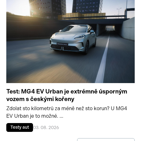
Test: MG4 EV Urban je extrémně úsporným
vozem s českými kořeny
Zdolat sto kilometrů za méně než sto korun? U MG4
EV Urban je to možné. ...
Testy aut
03. 08. 2026