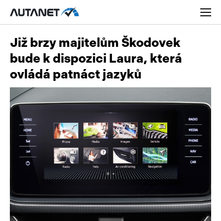
Již brzy majitelům Škodovek
bude k dispozici Laura, která
ovládá patnáct jazyků
Osobní
Užitková
Nákladní
Obytná
Novinky
Motorky
Rady a tipy
Přívěsy a návěsy
Nové modely
Autobusy
Ojetiny