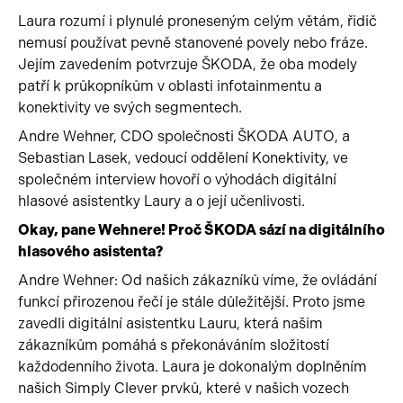
Laura rozumí i plynulé proneseným celým větám, řidič
nemusí používat pevně stanovené povely nebo fráze.
Jejím zavedením potvrzuje ŠKODA, že oba modely
patří k průkopníkům v oblasti infotainmentu a
konektivity ve svých segmentech.
Andre Wehner, CDO společnosti ŠKODA AUTO, a
Sebastian Lasek, vedoucí oddělení Konektivity, ve
společném interview hovoří o výhodách digitální
hlasové asistentky Laury a o její učenlivosti.
Okay, pane Wehnere! Proč ŠKODA sází na digitálního
hlasového asistenta?
Andre Wehner: Od našich zákazníků víme, že ovládání
funkcí přirozenou řečí je stále důležitější. Proto jsme
zavedli digitální asistentku Lauru, která našim
zákazníkům pomáhá s překonáváním složitostí
každodenního života. Laura je dokonalým doplněním
našich Simply Clever prvků, které v našich vozech