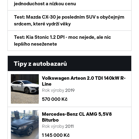
jednoduchost a nízkou cenu
Test: Mazda CX-30 je posledním SUV s obyčejným
srdcem, které vydrží věky
Test: Kia Stonic 1.2 DPI - moc nejede, ale nic
lepšího neseženete
Tipy z autobazarů
Volkswagen Arteon 2.0 TDI 140kW R-
Line
Rok výroby
2019
570 000 Kč
Mercedes-Benz CL AMG 5,5V8
Biturbo
Rok výroby
2011
1 145 000 Kč