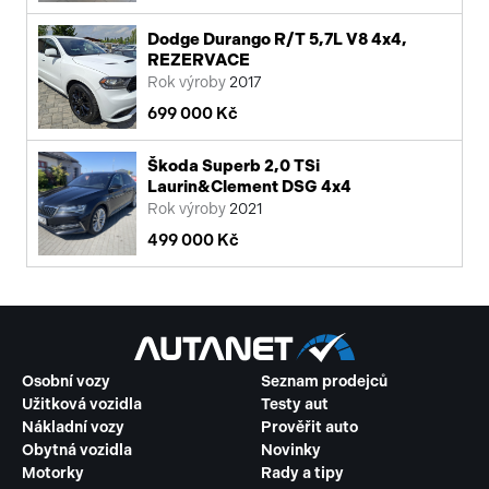
Dodge Durango R/T 5,7L V8 4x4,
REZERVACE
Rok výroby
2017
699 000 Kč
Škoda Superb 2,0 TSi
Laurin&Clement DSG 4x4
Rok výroby
2021
499 000 Kč
Osobní vozy
Seznam prodejců
Užitková vozidla
Testy aut
Nákladní vozy
Prověřit auto
Obytná vozidla
Novinky
Motorky
Rady a tipy