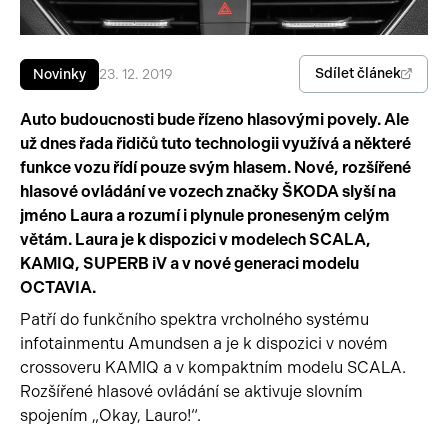
Pracovní stroje
Auto a život
Sdílet článek
Novinky
23. 12. 2019
Náhradní díly
Videa
Auto budoucnosti bude řízeno hlasovými povely. Ale
Příslušenství
už dnes řada řidičů tuto technologii využívá a některé
funkce vozu řídí pouze svým hlasem. Nové, rozšířené
hlasové ovládání ve vozech značky ŠKODA slyší na
jméno Laura a rozumí i plynule proneseným celým
větám. Laura je k dispozici v modelech SCALA,
KAMIQ, SUPERB iV a v nové generaci modelu
OCTAVIA.
Patří do funkčního spektra vrcholného systému
infotainmentu Amundsen a je k dispozici v novém
crossoveru KAMIQ a v kompaktním modelu SCALA.
Rozšířené hlasové ovládání se aktivuje slovním
spojením „Okay, Lauro!“.