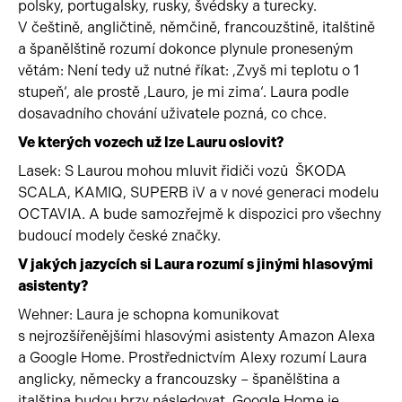
polsky, portugalsky, rusky, švédsky a turecky.
V češtině, angličtině, němčině, francouzštině, italštině
a španělštině rozumí dokonce plynule proneseným
větám: Není tedy už nutné říkat: ,Zvyš mi teplotu o 1
stupeň‘, ale prostě ,Lauro, je mi zima‘. Laura podle
dosavadního chování uživatele pozná, co chce.
Ve kterých vozech už lze Lauru oslovit?
Lasek: S Laurou mohou mluvit řidiči vozů ŠKODA
SCALA, KAMIQ, SUPERB iV a v nové generaci modelu
OCTAVIA. A bude samozřejmě k dispozici pro všechny
budoucí modely české značky.
V jakých jazycích si Laura rozumí s jinými hlasovými
asistenty?
Wehner: Laura je schopna komunikovat
s nejrozšířenějšími hlasovými asistenty Amazon Alexa
a Google Home. Prostřednictvím Alexy rozumí Laura
anglicky, německy a francouzsky – španělština a
italština budou brzy následovat. Google Home je