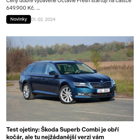
Ceny dobře vybavené Octavie Fresh startují na částce
649.900 Kč. ...
Novinky
01. 02. 2024
Test ojetiny: Škoda Superb Combi je obří
kočár, ale tu nejžádanější verzi vám