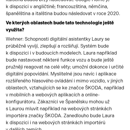
k dispozici v angličtině; francouzština, němčina,
španělština a italština budou následovat v roce 2020.
Ve kterých oblastech bude tato technologie ještě
využita?
Wehner: Schopnosti digitální asistentky Laury se
průběžně vyvíjí, zlepšují a rozšiřují. Systém bude
k dispozici i v budoucích modelech. Laura například
bude nastavovat některé funkce vozu a bude ještě
pružněji reagovat na celé věty; umožní dokonce i určité
digitální popovídání. Myslitelné jsou navíc i aplikace
rozšířeného hlasového ovládání i mimo vozidlo, v jiných
oblastech, vztahujících se ke značce ŠKODA, například
v mobilních a webových aplikacích a online-
konfigurátoru. Zákazníci ve Španělsku mohou už
s Laurou mluvit například na webových stránkách
importéra značky ŠKODA. Zanedlouho bude Laura
k dispozici i na webových stránkách importérů
v dalších zemích.