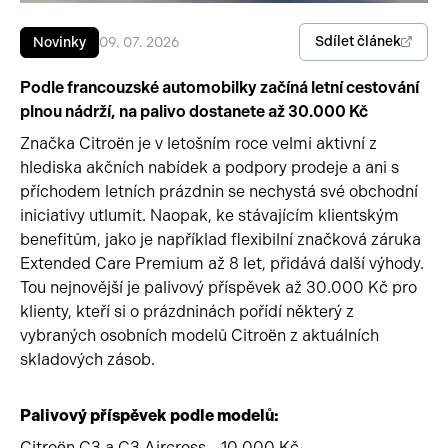
Pracovní stroje
Auto a život
Sdílet článek
Novinky
09. 07. 2026
Náhradní díly
Videa
Podle francouzské automobilky začíná letní cestování
plnou nádrží, na palivo dostanete až 30.000 Kč
Příslušenství
Značka Citroën je v letošním roce velmi aktivní z
hlediska akčních nabídek a podpory prodeje a ani s
příchodem letních prázdnin se nechystá své obchodní
iniciativy utlumit. Naopak, ke stávajícím klientským
benefitům, jako je například flexibilní značková záruka
Extended Care Premium až 8 let, přidává další výhody.
Tou nejnovější je palivový příspěvek až 30.000 Kč pro
klienty, kteří si o prázdninách pořídí některý z
vybraných osobních modelů Citroën z aktuálních
skladových zásob.
Palivový příspěvek podle modelů:
Citroën C3 a C3 Aircross - 10.000 Kč