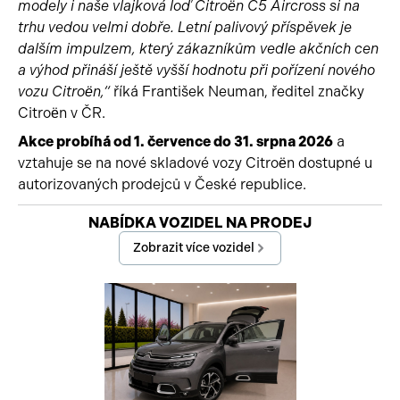
modely i naše vlajková loď Citroën C5 Aircross si na
trhu vedou velmi dobře. Letní palivový příspěvek je
dalším impulzem, který zákazníkům vedle akčních cen
a výhod přináší ještě vyšší hodnotu při pořízení nového
vozu Citroën,“
říká František Neuman, ředitel značky
Citroën v ČR.
Akce probíhá od 1. července do 31. srpna 2026
a
vztahuje se na nové skladové vozy Citroën dostupné u
autorizovaných prodejců v České republice.
Začátek reklamy
NABÍDKA VOZIDEL NA PRODEJ
Konec reklamy
Zobrazit více vozidel