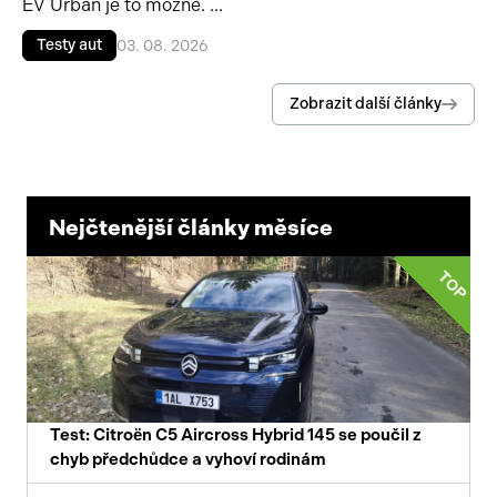
EV Urban je to možné. ...
Testy aut
03. 08. 2026
Zobrazit další články
Nejčtenější články měsíce
TOP
Test: Citroën C5 Aircross Hybrid 145 se poučil z
chyb předchůdce a vyhoví rodinám