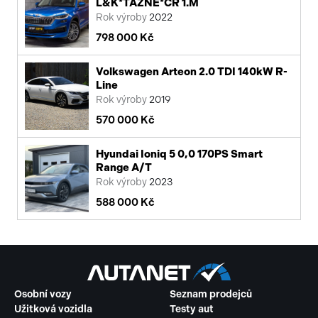
L&K*TAŽNÉ*ČR 1.M
Rok výroby
2022
798 000 Kč
Volkswagen Arteon 2.0 TDI 140kW R-
Line
Rok výroby
2019
570 000 Kč
Hyundai Ioniq 5 0,0 170PS Smart
Range A/T
Rok výroby
2023
588 000 Kč
Osobní vozy
Seznam prodejců
Užitková vozidla
Testy aut