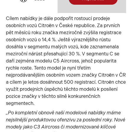
Cílem nabídky je dále podpořit rostoucí prodeje
osobních vozů Citroën v České republice. Za prvních
pět měsíců roku značka meziročně zvýšila registrace
osobních vozů o 14,4 %. Ještě výraznějšího růstu
dosáhla v segmentu malých vozů, kde zaznamenala
meziroční nárůst přesahující 30 %. V segmentu C se
daří zejména modelu C5 Aircross, jehož popularita
rychle roste. Tento model je nyní třetím
nejprodávanějším osobním vozem značky Citroën v ČR
a cílem je letos dosáhnout 500 registrací. Citroën chce
využít prodejních úspěchů těchto modelů k posílení
pozice značky v těchto silně konkurenčních
segmentech.
„Po kompletní obnově naší modelové nabídky máme
nejsilnější produktovou ofenzivu za poslední roky. Nové
modely jako C3 Aircross či modernizované klíčové