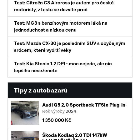
Test: Citroën C3 Aircross je autem pro české
motoristy, z testu se dozvíte proč
Test: MG3 s benzínovým motorem láká na
jednoduchost a nízkou cenu
Test: Mazda CX-30 je posledním SUV s obyčejným
srdcem, které vydrží věky
Test: Kia Stonic 1.2 DPI - moc nejede, ale nic
lepšího neseženete
Tipy z autobazarů
Audi Q5 2,0 Sportback TFSIe Plug-in-
Rok výroby
2024
1 350 000 Kč
Škoda Kodiaq 2.0 TDI 147kW