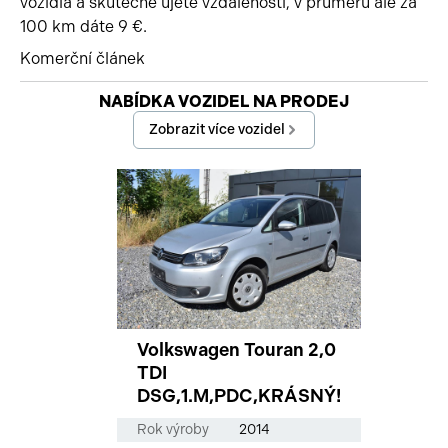
vozidla a skutečně ujeté vzdálenosti, v průměru ale za
100 km dáte 9 €.
Komerční článek
Začátek reklamy
NABÍDKA VOZIDEL NA PRODEJ
Konec reklamy
Zobrazit více vozidel
Volkswagen Touran 2,0
TDI
DSG,1.M,PDC,KRÁSNÝ!
Rok výroby
2014