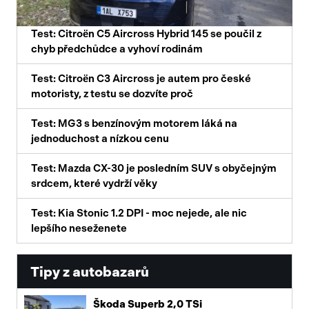
Test: Citroën C5 Aircross Hybrid 145 se poučil z
chyb předchůdce a vyhoví rodinám
Test: Citroën C3 Aircross je autem pro české
motoristy, z testu se dozvíte proč
Test: MG3 s benzínovým motorem láká na
jednoduchost a nízkou cenu
Test: Mazda CX-30 je posledním SUV s obyčejným
srdcem, které vydrží věky
Test: Kia Stonic 1.2 DPI - moc nejede, ale nic
lepšího neseženete
Tipy z autobazarů
Škoda Superb 2,0 TSi