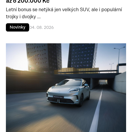
až o 200.000 Kč
Letní bonus se netýká jen velkých SUV, ale i populární
trojky i dvojky ...
Novinky
04. 08. 2026