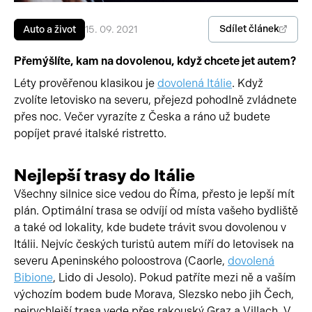
Pracovní stroje
Auto a život
Sdílet článek
Auto a život
15. 09. 2021
Náhradní díly
Videa
Přemýšlíte, kam na dovolenou, když chcete jet autem?
Léty prověřenou klasikou je
dovolená Itálie
. Když
Příslušenství
zvolíte letovisko na severu, přejezd pohodlně zvládnete
přes noc. Večer vyrazíte z Česka a ráno už budete
popíjet pravé italské ristretto.
Nejlepší trasy do Itálie
Všechny silnice sice vedou do Říma, přesto je lepší mít
plán. Optimální trasa se odvíjí od místa vašeho bydliště
a také od lokality, kde budete trávit svou dovolenou v
Itálii. Nejvíc českých turistů autem míří do letovisek na
severu Apeninského poloostrova (Caorle,
dovolená
Bibione
, Lido di Jesolo). Pokud patříte mezi ně a vaším
výchozím bodem bude Morava, Slezsko nebo jih Čech,
nejrychlejší trasa vede přes rakouský Graz a Villach. V