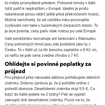
to mějte promyšlené předem. Pohonné hmoty v Itálii
totiž patří k nejdražším v Evropě. Ideální je proto
natankovat plnou nádrž ještě před překročením hranic.
Možná namítnete, že od začátku roku pozorujete
zvyšování cen také u tuzemských čerpacích stanic. To
je sice pravda, ceny paliv však rostou po celé Evropě.
Vaši peněženku nezruinuje ani tankování v Rakousku.
Ceny pohonných hmot jsou zde podobné jako ty v
Česku. To v Itálii už za litr benzínu zaplatíte o 8 Kč víc,
za naftu se pak cena zvedne zhruba o 7 Kč.
Ohlídejte si povinné poplatky za
průjezd
Pro přejezd přes rakouské dálnice potřebujete dálniční
známku. Dobrou zprávou je, že ji pořídíte online z
pohodlí domova. Desetidenní známka stojí 9,5 €. Co
když do Itálie jedete na 2 týdny? Pak se vyplatí
zakoupit dvě desetidenní známky. Pozor na to, že