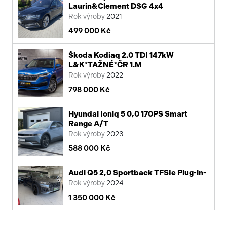
Laurin&Clement DSG 4x4
Rok výroby
2021
499 000 Kč
Škoda Kodiaq 2.0 TDI 147kW
L&K*TAŽNÉ*ČR 1.M
Rok výroby
2022
798 000 Kč
Hyundai Ioniq 5 0,0 170PS Smart
Range A/T
Rok výroby
2023
588 000 Kč
Audi Q5 2,0 Sportback TFSIe Plug-in-
Rok výroby
2024
1 350 000 Kč