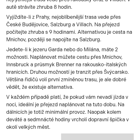
autě strávíte zhruba 8 hodin.
Vyjíždíte-li z Prahy, nejoblíbenější trasa vede přes
České Budějovice, Salzburg a Villach. Na přejezd
počítejte zhruba s 9 hodinami. Alternativou je cesta na
Mnichov, později se napojíte na Salzburg.
Jedete-li k jezeru Garda nebo do Milána, máte 2
možnosti. Naplánovat můžete cestu přes Mnichov,
Innsbruck a průsmyk Brenner na rakousko-italských
hranicích. Druhou možností je tranzit přes Švýcarsko.
Většina řidičů volí první zmíněnou trasu, je ale dobré
vědět, že existuje alternativa.
V každém případě platí, že pokud vám nevadí jízda v
noci, ideální je přejezd naplánovat na tuto dobu. Na
dálnicích je totiž minimální provoz. Naopak kolem
deváté a sedmnácté hodiny vrcholí dopravní špička v
okolí velkých měst.