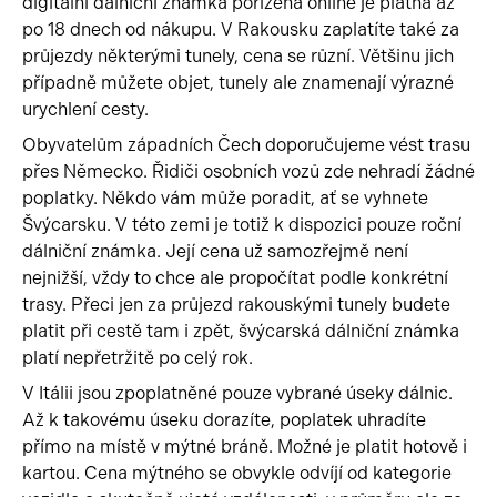
digitální dálniční známka pořízená online je platná až
po 18 dnech od nákupu. V Rakousku zaplatíte také za
průjezdy některými tunely, cena se různí. Většinu jich
případně můžete objet, tunely ale znamenají výrazné
urychlení cesty.
Obyvatelům západních Čech doporučujeme vést trasu
přes Německo. Řidiči osobních vozů zde nehradí žádné
poplatky. Někdo vám může poradit, ať se vyhnete
Švýcarsku. V této zemi je totiž k dispozici pouze roční
dálniční známka. Její cena už samozřejmě není
nejnižší, vždy to chce ale propočítat podle konkrétní
trasy. Přeci jen za průjezd rakouskými tunely budete
platit při cestě tam i zpět, švýcarská dálniční známka
platí nepřetržitě po celý rok.
V Itálii jsou zpoplatněné pouze vybrané úseky dálnic.
Až k takovému úseku dorazíte, poplatek uhradíte
přímo na místě v mýtné bráně. Možné je platit hotově i
kartou. Cena mýtného se obvykle odvíjí od kategorie