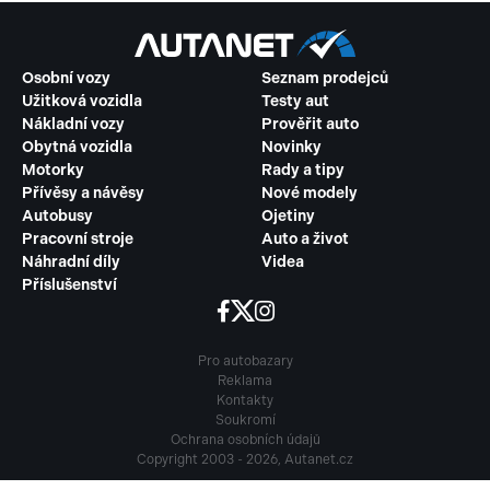
Osobní vozy
Seznam prodejců
Užitková vozidla
Testy aut
Nákladní vozy
Prověřit auto
Obytná vozidla
Novinky
Motorky
Rady a tipy
Přívěsy a návěsy
Nové modely
Autobusy
Ojetiny
Pracovní stroje
Auto a život
Náhradní díly
Videa
Příslušenství
Pro autobazary
Reklama
Kontakty
Soukromí
Ochrana osobních údajů
Copyright 2003 - 2026, Autanet.cz