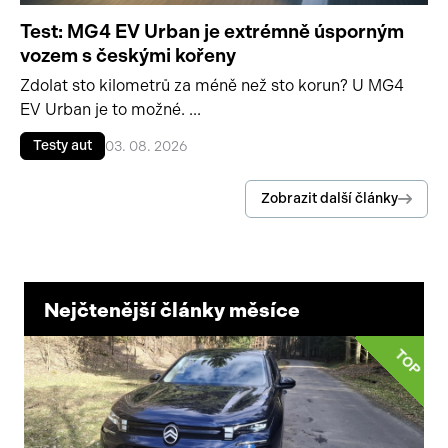
Test: MG4 EV Urban je extrémně úsporným
vozem s českými kořeny
Zdolat sto kilometrů za méně než sto korun? U MG4
EV Urban je to možné. ...
Testy aut
03. 08. 2026
Zobrazit další články
Nejčtenější články měsíce
TOP