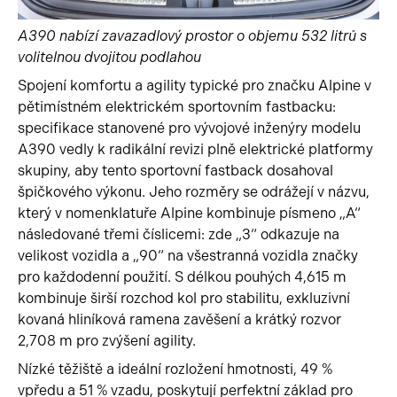
A390 nabízí zavazadlový prostor o objemu 532 litrů s
volitelnou dvojitou podlahou
Spojení komfortu a agility typické pro značku Alpine v
pětimístném elektrickém sportovním fastbacku:
specifikace stanovené pro vývojové inženýry modelu
A390 vedly k radikální revizi plně elektrické platformy
skupiny, aby tento sportovní fastback dosahoval
špičkového výkonu. Jeho rozměry se odrážejí v názvu,
který v nomenklatuře Alpine kombinuje písmeno „A“
následované třemi číslicemi: zde „3“ odkazuje na
velikost vozidla a „90“ na všestranná vozidla značky
pro každodenní použití. S délkou pouhých 4,615 m
kombinuje širší rozchod kol pro stabilitu, exkluzivní
kovaná hliníková ramena zavěšení a krátký rozvor
2,708 m pro zvýšení agility.
Nízké těžiště a ideální rozložení hmotnosti, 49 %
vpředu a 51 % vzadu, poskytují perfektní základ pro