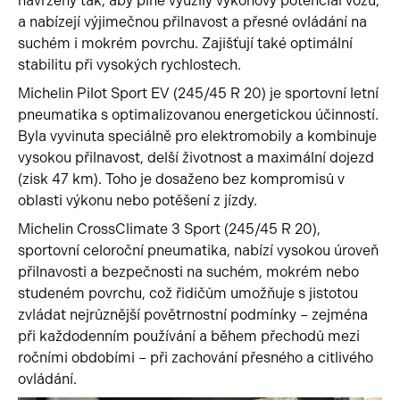
navrženy tak, aby plně využily výkonový potenciál vozu,
a nabízejí výjimečnou přilnavost a přesné ovládání na
suchém i mokrém povrchu. Zajišťují také optimální
stabilitu při vysokých rychlostech.
Michelin Pilot Sport EV (245/45 R 20) je sportovní letní
pneumatika s optimalizovanou energetickou účinností.
Byla vyvinuta speciálně pro elektromobily a kombinuje
vysokou přilnavost, delší životnost a maximální dojezd
(zisk 47 km). Toho je dosaženo bez kompromisů v
oblasti výkonu nebo potěšení z jízdy.
Michelin CrossClimate 3 Sport (245/45 R 20),
sportovní celoroční pneumatika, nabízí vysokou úroveň
přilnavosti a bezpečnosti na suchém, mokrém nebo
studeném povrchu, což řidičům umožňuje s jistotou
zvládat nejrůznější povětrnostní podmínky – zejména
při každodenním používání a během přechodů mezi
ročními obdobími – při zachování přesného a citlivého
ovládání.