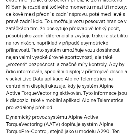
Klíčem je rozdělení točivého momentu mezi tři motory:
celkově mezi přední a zadní nápravu, poté mezi levé a
pravé zadní kolo. To umožňuje vozu posouvat hranice v
zatáčkách tím, že poskytuje překvapivě lehký pocit,
působí jako zadní diferenciál a zvyšuje trakci a stabilitu
na rovinkách, například v případě asymetrické
přilnavosti. Tento systém umožňuje vozu dosáhnout
nejen velmi vysoké úrovně sportovnosti, ale také
„vrozené“ bezpečnosti a značné míry kontroly. Aby byl
řidič informován, speciální displej v přístrojové desce a
v sekci Live Data aplikace Alpine Telemetrics na
centrálním displeji ukazuje, kdy je systém Alpine
Active TorqueVectoring aktivován. Tyto informace jsou
k dispozici také v mobilní aplikaci Alpine Telemetrics
pro vzdálený přehled.
Dynamický provoz systému Alpine Active
TorqueVectoring (AATV) doplňuje systém Alpine
TorquePre-Control, stejně jako u modelu A290. Ten