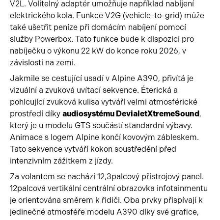
V2L. Volitelný adaptér umožňuje například nabíjení
elektrického kola. Funkce V2G (vehicle-to-grid) může
také ušetřit peníze při domácím nabíjení pomocí
služby Powerbox. Tato funkce bude k dispozici pro
nabíječku o výkonu 22 kW do konce roku 2026, v
závislosti na zemi.
Jakmile se cestující usadí v Alpine A390, přivítá je
vizuální a zvuková uvítací sekvence. Éterická a
pohlcující zvuková kulisa vytváří velmi atmosférické
prostředí díky
audiosystému DevialetXtremeSound
,
který je u modelu GTS součástí standardní výbavy.
Animace s logem Alpine končí kovovým zábleskem.
Tato sekvence vytváří kokon soustředění před
intenzivním zážitkem z jízdy.
Za volantem se nachází 12,3palcový přístrojový panel.
12palcová vertikální centrální obrazovka infotainmentu
je orientována směrem k řidiči. Oba prvky přispívají k
jedinečné atmosféře modelu A390 díky své grafice,