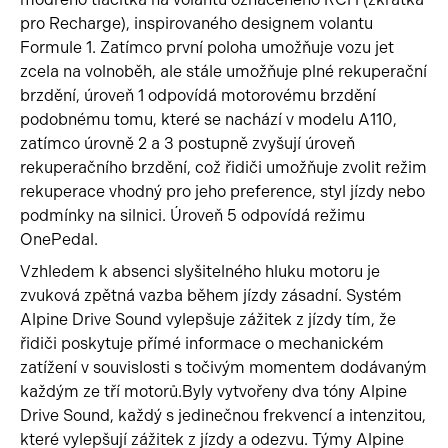
pro Recharge), inspirovaného designem volantu
Formule 1. Zatímco první poloha umožňuje vozu jet
zcela na volnoběh, ale stále umožňuje plné rekuperační
brzdění, úroveň 1 odpovídá motorovému brzdění
podobnému tomu, které se nachází v modelu A110,
zatímco úrovně 2 a 3 postupně zvyšují úroveň
rekuperačního brzdění, což řidiči umožňuje zvolit režim
rekuperace vhodný pro jeho preference, styl jízdy nebo
podmínky na silnici. Úroveň 5 odpovídá režimu
OnePedal.
Vzhledem k absenci slyšitelného hluku motoru je
zvuková zpětná vazba během jízdy zásadní. Systém
Alpine Drive Sound vylepšuje zážitek z jízdy tím, že
řidiči poskytuje přímé informace o mechanickém
zatížení v souvislosti s točivým momentem dodávaným
každým ze tří motorů.Byly vytvořeny dva tóny Alpine
Drive Sound, každý s jedinečnou frekvencí a intenzitou,
které vylepšují zážitek z jízdy a odezvu. Týmy Alpine