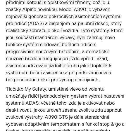
předními kotouči s 6pístkovými třmeny, což je u
značky Alpine novinkou. Model A390 je vybaven
nejnovější generací pokročilých asistenčních systémů
pro řidiče (ADAS) a displejem na palubní desce, který
realisticky zobrazuje okolí vozidla. Tyto systémy, které
jsou součástí standardní výbavy, nyní zahrnují nové
funkce: systém sledování bdělosti řidiče s
progresivním nouzovým brzděním, automatické
nouzové brzdění fungující při jízdě vpřed i vzad,
asistenci udržování jízdního pruhu jako doplněk k
systémům boční asistence a při parkování novou
bezpečnostní funkci pro výstup cestujících.
Tlačítko My Safety, umístěné vlevo od volantu,
umožňuje řidiči jednoduchým gestem vybrat nastavení
systémů ADAS, včetně toho, zda je aktivovat nebo
deaktivovat, jakou úroveň zásahu zvolit a zda zapnout
zvukové výstrahy. A390 GTS je dále standardně
vybaven adaptivním tempomatem s funkcí stop & go a