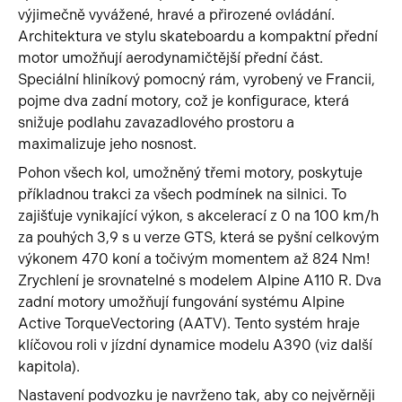
výjimečně vyvážené, hravé a přirozené ovládání.
Architektura ve stylu skateboardu a kompaktní přední
motor umožňují aerodynamičtější přední část.
Speciální hliníkový pomocný rám, vyrobený ve Francii,
pojme dva zadní motory, což je konfigurace, která
snižuje podlahu zavazadlového prostoru a
maximalizuje jeho nosnost.
Pohon všech kol, umožněný třemi motory, poskytuje
příkladnou trakci za všech podmínek na silnici. To
zajišťuje vynikající výkon, s akcelerací z 0 na 100 km/h
za pouhých 3,9 s u verze GTS, která se pyšní celkovým
výkonem 470 koní a točivým momentem až 824 Nm!
Zrychlení je srovnatelné s modelem Alpine A110 R. Dva
zadní motory umožňují fungování systému Alpine
Active TorqueVectoring (AATV). Tento systém hraje
klíčovou roli v jízdní dynamice modelu A390 (viz další
kapitola).
Nastavení podvozku je navrženo tak, aby co nejvěrněji