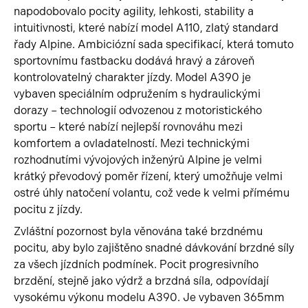
napodobovalo pocity agility, lehkosti, stability a
intuitivnosti, které nabízí model A110, zlatý standard
řady Alpine. Ambiciózní sada specifikací, která tomuto
sportovnímu fastbacku dodává hravý a zároveň
kontrolovatelný charakter jízdy. Model A390 je
vybaven speciálním odpružením s hydraulickými
dorazy – technologií odvozenou z motoristického
sportu – které nabízí nejlepší rovnováhu mezi
komfortem a ovladatelností. Mezi technickými
rozhodnutími vývojových inženýrů Alpine je velmi
krátký převodový poměr řízení, který umožňuje velmi
ostré úhly natočení volantu, což vede k velmi přímému
pocitu z jízdy.
Zvláštní pozornost byla věnována také brzdnému
pocitu, aby bylo zajištěno snadné dávkování brzdné síly
za všech jízdních podmínek. Pocit progresivního
brzdění, stejně jako výdrž a brzdná síla, odpovídají
vysokému výkonu modelu A390. Je vybaven 365mm