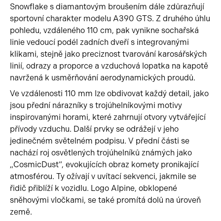
Snowflake s diamantovým broušením dále zdůrazňují
sportovní charakter modelu A390 GTS. Z druhého úhlu
pohledu, vzdáleného 110 cm, pak vynikne sochařská
linie vedoucí podél zadních dveří s integrovanými
klikami, stejně jako preciznost tvarování karosářských
linií, odrazy a proporce a vzduchová lopatka na kapotě
navržená k usměrňování aerodynamických proudů.
Ve vzdálenosti 110 mm lze obdivovat každý detail, jako
jsou přední nárazníky s trojúhelníkovými motivy
inspirovanými horami, které zahrnují otvory vytvářející
přívody vzduchu. Další prvky se odrážejí v jeho
jedinečném světelném podpisu. V přední části se
nachází roj osvětlených trojúhelníků známých jako
„CosmicDust“, evokujících obraz komety pronikající
atmosférou. Ty ožívají v uvítací sekvenci, jakmile se
řidič přiblíží k vozidlu. Logo Alpine, obklopené
sněhovými vločkami, se také promítá dolů na úroveň
země.