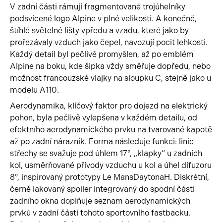
V zadní části rámují fragmentované trojúhelníky
podsvícené logo Alpine v plné velikosti. A konečně,
štíhlé světelné lišty vpředu a vzadu, které jako by
prořezávaly vzduch jako čepel, navozují pocit lehkosti.
Každý detail byl pečlivě promyšlen, až po emblém
Alpine na boku, kde šipka vždy směřuje dopředu, nebo
možnost francouzské vlajky na sloupku C, stejně jako u
modelu A110.
Aerodynamika, klíčový faktor pro dojezd na elektrický
pohon, byla pečlivě vylepšena v každém detailu, od
efektního aerodynamického prvku na tvarované kapotě
až po zadní nárazník. Forma následuje funkci: linie
střechy se svažuje pod úhlem 17°, „klapky“ u zadních
kol, usměrňované přívody vzduchu u kol a úhel difuzoru
8°, inspirovaný prototypy Le MansDaytonaH. Diskrétní,
černě lakovaný spoiler integrovaný do spodní části
zadního okna doplňuje seznam aerodynamických
prvků v zadní části tohoto sportovního fastbacku.