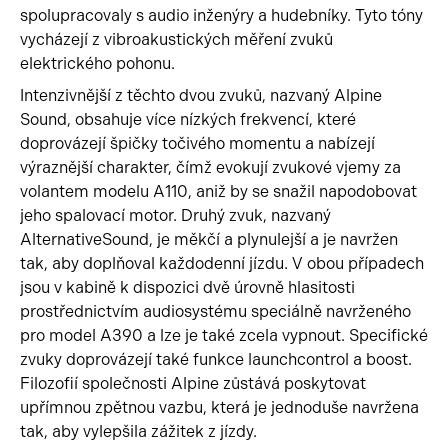
spolupracovaly s audio inženýry a hudebníky. Tyto tóny
vycházejí z vibroakustických měření zvuků
elektrického pohonu.
Intenzivnější z těchto dvou zvuků, nazvaný Alpine
Sound, obsahuje více nízkých frekvencí, které
doprovázejí špičky točivého momentu a nabízejí
výraznější charakter, čímž evokují zvukové vjemy za
volantem modelu A110, aniž by se snažil napodobovat
jeho spalovací motor. Druhý zvuk, nazvaný
AlternativeSound, je měkčí a plynulejší a je navržen
tak, aby doplňoval každodenní jízdu. V obou případech
jsou v kabině k dispozici dvě úrovně hlasitosti
prostřednictvím audiosystému speciálně navrženého
pro model A390 a lze je také zcela vypnout. Specifické
zvuky doprovázejí také funkce launchcontrol a boost.
Filozofií společnosti Alpine zůstává poskytovat
upřímnou zpětnou vazbu, která je jednoduše navržena
tak, aby vylepšila zážitek z jízdy.