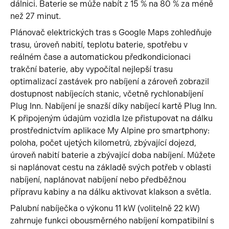
dálnici. Baterie se může nabít z 15 % na 80 % za méně
než 27 minut.
Plánovač elektrických tras s Google Maps zohledňuje
trasu, úroveň nabití, teplotu baterie, spotřebu v
reálném čase a automatickou předkondicionaci
trakční baterie, aby vypočítal nejlepší trasu
optimalizací zastávek pro nabíjení a zároveň zobrazil
dostupnost nabíjecích stanic, včetně rychlonabíjení
Plug Inn. Nabíjení je snazší díky nabíjecí kartě Plug Inn.
K připojeným údajům vozidla lze přistupovat na dálku
prostřednictvím aplikace My Alpine pro smartphony:
poloha, počet ujetých kilometrů, zbývající dojezd,
úroveň nabití baterie a zbývající doba nabíjení. Můžete
si naplánovat cestu na základě svých potřeb v oblasti
nabíjení, naplánovat nabíjení nebo předběžnou
přípravu kabiny a na dálku aktivovat klakson a světla.
Palubní nabíječka o výkonu 11 kW (volitelně 22 kW)
zahrnuje funkci obousměrného nabíjení kompatibilní s