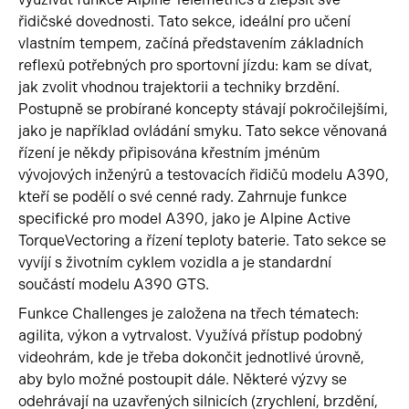
řidičské dovednosti. Tato sekce, ideální pro učení
vlastním tempem, začíná představením základních
reflexů potřebných pro sportovní jízdu: kam se dívat,
jak zvolit vhodnou trajektorii a techniky brzdění.
Postupně se probírané koncepty stávají pokročilejšími,
jako je například ovládání smyku. Tato sekce věnovaná
řízení je někdy připisována křestním jménům
vývojových inženýrů a testovacích řidičů modelu A390,
kteří se podělí o své cenné rady. Zahrnuje funkce
specifické pro model A390, jako je Alpine Active
TorqueVectoring a řízení teploty baterie. Tato sekce se
vyvíjí s životním cyklem vozidla a je standardní
součástí modelu A390 GTS.
Funkce Challenges je založena na třech tématech:
agilita, výkon a vytrvalost. Využívá přístup podobný
videohrám, kde je třeba dokončit jednotlivé úrovně,
aby bylo možné postoupit dále. Některé výzvy se
odehrávají na uzavřených silnicích (zrychlení, brzdění,