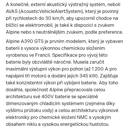
A konečně, externí akustický výstražný systém, neboli
AVAS (AcousticVehicleAlertSystem), který je povinný
při rychlostech do 30 km/h, aby upozornil chodce na
blížící se elektromobil, je také k dispozici s zvukem
Alpine nebo s neutrálnějším zvukem, podle preference.
Alpine A390 GTS je prvním modelem, který je vybaven
baterií s vysoce výkonnou chemickou složením
vyrobenou ve Francii. Specifikace pro vývoj této
baterie byly obzvláště náročné. Musela zaručit
maximální výstupní výkon pro pohon (až 1 200 A pro
napájení tří motorů a dodání jejich 345 kW). Zajišťuje
také konzistentní výkon při vybíjení baterie. Aby toho
dosáhla, společnost Alpine přepracovala celou
architekturu své 400V baterie se speciálně
dimenzovaným chladicím systémem (zejména díky
vyššímu průtoku vody) a celou architekturu výkonové
elektroniky pro chemické složení NMC s vysokým
obsahem niklu a vysokou energetickou hustotou.