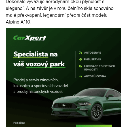
Dokonale vyvažuje aerodynamickou plynulost s
elegancí. A na závěr je v rohu čelního skla schováno
malé překvapení: legendární přední část modelu
Alpine A110.