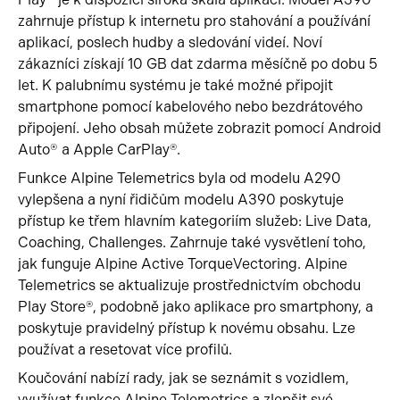
zahrnuje přístup k internetu pro stahování a používání
aplikací, poslech hudby a sledování videí. Noví
zákazníci získají 10 GB dat zdarma měsíčně po dobu 5
let. K palubnímu systému je také možné připojit
smartphone pomocí kabelového nebo bezdrátového
připojení. Jeho obsah můžete zobrazit pomocí Android
Auto® a Apple CarPlay®.
Funkce Alpine Telemetrics byla od modelu A290
vylepšena a nyní řidičům modelu A390 poskytuje
přístup ke třem hlavním kategoriím služeb: Live Data,
Coaching, Challenges. Zahrnuje také vysvětlení toho,
jak funguje Alpine Active TorqueVectoring. Alpine
Telemetrics se aktualizuje prostřednictvím obchodu
Play Store®, podobně jako aplikace pro smartphony, a
poskytuje pravidelný přístup k novému obsahu. Lze
používat a resetovat více profilů.
Koučování nabízí rady, jak se seznámit s vozidlem,
využívat funkce Alpine Telemetrics a zlepšit své