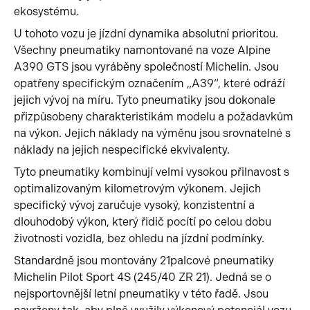
ekosystému.
U tohoto vozu je jízdní dynamika absolutní prioritou.
Všechny pneumatiky namontované na voze Alpine
A390 GTS jsou vyráběny společností Michelin. Jsou
opatřeny specifickým označením „A39“, které odráží
jejich vývoj na míru. Tyto pneumatiky jsou dokonale
přizpůsobeny charakteristikám modelu a požadavkům
na výkon. Jejich náklady na výměnu jsou srovnatelné s
náklady na jejich nespecifické ekvivalenty.
Tyto pneumatiky kombinují velmi vysokou přilnavost s
optimalizovaným kilometrovým výkonem. Jejich
specifický vývoj zaručuje vysoký, konzistentní a
dlouhodobý výkon, který řidič pocítí po celou dobu
životnosti vozidla, bez ohledu na jízdní podmínky.
Standardně jsou montovány 21palcové pneumatiky
Michelin Pilot Sport 4S (245/40 ZR 21). Jedná se o
nejsportovnější letní pneumatiky v této řadě. Jsou