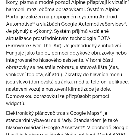
Ikony, písma a modré pozadí Alpine přispívají k vizuální
harmonii mezi oběma obrazovkami. Systém Alpine
Portal je založen na propojeném systému Android
Automotive® a službách Google AutomotiveServices®.
Je plynulý a výkonný. Systém přijímá vzdálené
aktualizace prostřednictvím technologie FOTA
(Firmware Over-The-Air). Je jednoduchý a intuitivní.
Funguje jako tablet, pomocí dotykové obrazovky nebo
integrovaného hlasového asistenta. V horní části
obrazovky se neustále zobrazuje stavová lišta (čas,
venkovní teplota, síť atd.). Zkratky do hlavních menu
jsou vlevo (domovská stránka, média, telefon, aplikace,
nastavení vozu) a nastavení klimatizace je dole.
Domovskou obrazovku lze přizpůsobit pomocí
widgetů.
Elektronický plánovač tras s Google Maps® je
standardní výbavou celé řady. Standardem je také
hlasové ovládání Google Assistant®. V obchodě Google
Play® je k dispozici široká škála aplikací. Model A390