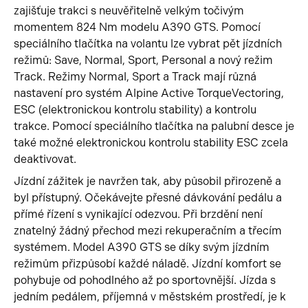
zajišťuje trakci s neuvěřitelně velkým točivým
momentem 824 Nm modelu A390 GTS. Pomocí
speciálního tlačítka na volantu lze vybrat pět jízdních
režimů: Save, Normal, Sport, Personal a nový režim
Track. Režimy Normal, Sport a Track mají různá
nastavení pro systém Alpine Active TorqueVectoring,
ESC (elektronickou kontrolu stability) a kontrolu
trakce. Pomocí speciálního tlačítka na palubní desce je
také možné elektronickou kontrolu stability ESC zcela
deaktivovat.
Jízdní zážitek je navržen tak, aby působil přirozeně a
byl přístupný. Očekávejte přesné dávkování pedálu a
přímé řízení s vynikající odezvou. Při brzdění není
znatelný žádný přechod mezi rekuperačním a třecím
systémem. Model A390 GTS se díky svým jízdním
režimům přizpůsobí každé náladě. Jízdní komfort se
pohybuje od pohodlného až po sportovnější. Jízda s
jedním pedálem, příjemná v městském prostředí, je k