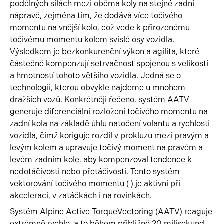
podélných silách mezi oběma koly na stejné zadní
nápravě, zejména tím, že dodává více točivého
momentu na vnější kolo, což vede k přirozenému
točivému momentu kolem svislé osy vozidla.
Výsledkem je bezkonkurenční výkon a agilita, které
částečně kompenzují setrvačnost spojenou s velikostí
a hmotností tohoto většího vozidla. Jedná se o
technologii, kterou obvykle najdeme u mnohem
dražších vozů. Konkrétněji řečeno, systém AATV
generuje diferenciální rozložení točivého momentu na
zadní kola na základě úhlu natočení volantu a rychlosti
vozidla, čímž koriguje rozdíl v prokluzu mezi pravým a
levým kolem a upravuje točivý moment na pravém a
levém zadním kole, aby kompenzoval tendence k
nedotáčivosti nebo přetáčivosti. Tento systém
vektorování točivého momentu ( ) je aktivní při
akceleraci, v zatáčkách i na rovinkách.
Systém Alpine Active TorqueVectoring (AATV) reaguje
extrémně rychle, a to během přibližně 20 milisekund.