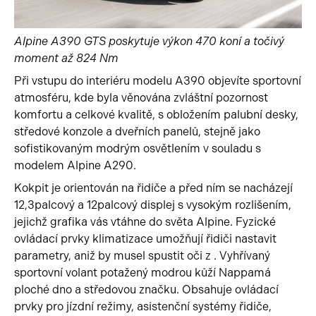
Alpine A390 GTS poskytuje výkon 470 koní a točivý
moment až 824 Nm
Při vstupu do interiéru modelu A390 objevíte sportovní
atmosféru, kde byla věnována zvláštní pozornost
komfortu a celkové kvalitě, s obložením palubní desky,
středové konzole a dveřních panelů, stejně jako
sofistikovaným modrým osvětlením v souladu s
modelem Alpine A290.
Kokpit je orientován na řidiče a před ním se nacházejí
12,3palcový a 12palcový displej s vysokým rozlišením,
jejichž grafika vás vtáhne do světa Alpine. Fyzické
ovládací prvky klimatizace umožňují řidiči nastavit
parametry, aniž by musel spustit oči z . Vyhřívaný
sportovní volant potažený modrou kůží Nappamá
ploché dno a středovou značku. Obsahuje ovládací
prvky pro jízdní režimy, asistenční systémy řidiče,