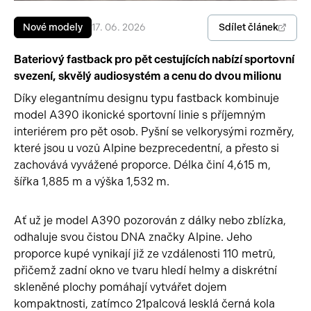
Pracovní stroje
Sdílet článek
Nové modely
17. 06. 2026
Auto a život
Náhradní díly
Videa
Bateriový fastback pro pět cestujících nabízí sportovní
svezení, skvělý audiosystém a cenu do dvou milionu
Příslušenství
Díky elegantnímu designu typu fastback kombinuje
model A390 ikonické sportovní linie s příjemným
interiérem pro pět osob. Pyšní se velkorysými rozměry,
které jsou u vozů Alpine bezprecedentní, a přesto si
zachovává vyvážené proporce. Délka činí 4,615 m,
šířka 1,885 m a výška 1,532 m.
Ať už je model A390 pozorován z dálky nebo zblízka,
odhaluje svou čistou DNA značky Alpine. Jeho
proporce kupé vynikají již ze vzdálenosti 110 metrů,
přičemž zadní okno ve tvaru hledí helmy a diskrétní
skleněné plochy pomáhají vytvářet dojem
kompaktnosti, zatímco 21palcová lesklá černá kola