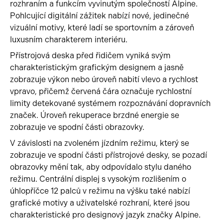
rozhraním a funkcím vyvinutým společností Alpine.
Pohlcující digitální zážitek nabízí nové, jedinečné
vizuální motivy, které ladí se sportovním a zároveň
luxusním charakterem interiéru.
Přístrojová deska před řidičem vyniká svým
charakteristickým grafickým designem a jasně
zobrazuje výkon nebo úroveň nabití vlevo a rychlost
vpravo, přičemž červená čára označuje rychlostní
limity detekované systémem rozpoznávání dopravních
značek. Úroveň rekuperace brzdné energie se
zobrazuje ve spodní části obrazovky.
V závislosti na zvoleném jízdním režimu, který se
zobrazuje ve spodní části přístrojové desky, se pozadí
obrazovky mění tak, aby odpovídalo stylu daného
režimu. Centrální displej s vysokým rozlišením o
úhlopříčce 12 palců v režimu na výšku také nabízí
grafické motivy a uživatelské rozhraní, které jsou
charakteristické pro designový jazyk značky Alpine.