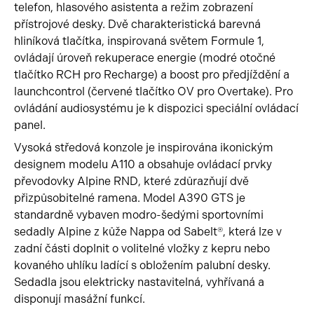
telefon, hlasového asistenta a režim zobrazení
přístrojové desky. Dvě charakteristická barevná
hliníková tlačítka, inspirovaná světem Formule 1,
ovládají úroveň rekuperace energie (modré otočné
tlačítko RCH pro Recharge) a boost pro předjíždění a
launchcontrol (červené tlačítko OV pro Overtake). Pro
ovládání audiosystému je k dispozici speciální ovládací
panel.
Vysoká středová konzole je inspirována ikonickým
designem modelu A110 a obsahuje ovládací prvky
převodovky Alpine RND, které zdůrazňují dvě
přizpůsobitelné ramena. Model A390 GTS je
standardně vybaven modro-šedými sportovními
sedadly Alpine z kůže Nappa od Sabelt®, která lze v
zadní části doplnit o volitelné vložky z kepru nebo
kovaného uhlíku ladící s obložením palubní desky.
Sedadla jsou elektricky nastavitelná, vyhřívaná a
disponují masážní funkcí.