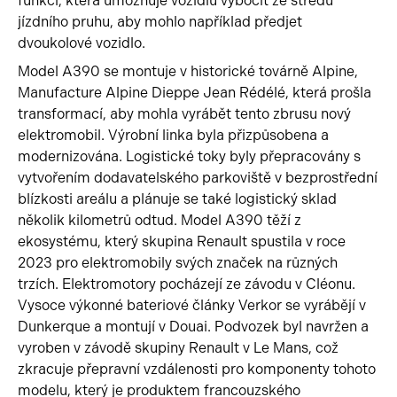
funkcí, která umožňuje vozidlu vybočit ze středu
jízdního pruhu, aby mohlo například předjet
dvoukolové vozidlo.
Model A390 se montuje v historické továrně Alpine,
Manufacture Alpine Dieppe Jean Rédélé, která prošla
transformací, aby mohla vyrábět tento zbrusu nový
elektromobil. Výrobní linka byla přizpůsobena a
modernizována. Logistické toky byly přepracovány s
vytvořením dodavatelského parkoviště v bezprostřední
blízkosti areálu a plánuje se také logistický sklad
několik kilometrů odtud. Model A390 těží z
ekosystému, který skupina Renault spustila v roce
2023 pro elektromobily svých značek na různých
trzích. Elektromotory pocházejí ze závodu v Cléonu.
Vysoce výkonné bateriové články Verkor se vyrábějí v
Dunkerque a montují v Douai. Podvozek byl navržen a
vyroben v závodě skupiny Renault v Le Mans, což
zkracuje přepravní vzdálenosti pro komponenty tohoto
modelu, který je produktem francouzského