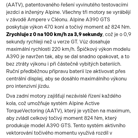
(AATV), patentovaného řešení vyvinutého testovacími
jezdci a inženýry Alpine. Všechny tři motory se vyrábějí
v závodě Ampere v Cléonu. Alpine A390 GTS
poskytuje výkon 470 koní a točivý moment až 824 Nm.
Zrychluje z 0 na 100 km/h za 3,9 sekundy
, což je o 0,9
sekundy rychleji než u verze GT. Vůz dosahuje
maximální rychlosti 220 km/h. Špičkový výkon modelu
A390 je navržen tak, aby se dal snadno opakovat, a to
bez ztráty výkonu i při částečně vybitých bateriích.
Ruční předběžnou přípravu baterií lze aktivovat přes
centrální displej, aby se dosáhlo maximálního výkonu
pro intenzivní jízdu.
Dva zadní motory zajišťují nezávislé řízení každého
kola, což umožňuje systém Alpine Active
TorqueVectoring (AATV), který je vytížen na maximum,
aby zvládl celkový točivý moment 824 Nm, který
produkuje model A390 GTS. Tento systém aktivního
vektorování točivého momentu využívá rozdíl v