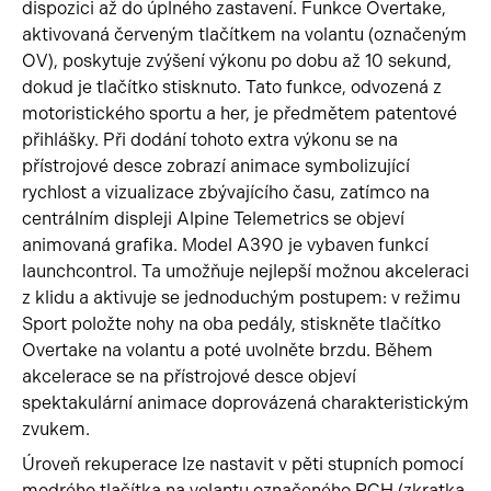
dispozici až do úplného zastavení. Funkce Overtake,
aktivovaná červeným tlačítkem na volantu (označeným
OV), poskytuje zvýšení výkonu po dobu až 10 sekund,
dokud je tlačítko stisknuto. Tato funkce, odvozená z
motoristického sportu a her, je předmětem patentové
přihlášky. Při dodání tohoto extra výkonu se na
přístrojové desce zobrazí animace symbolizující
rychlost a vizualizace zbývajícího času, zatímco na
centrálním displeji Alpine Telemetrics se objeví
animovaná grafika. Model A390 je vybaven funkcí
launchcontrol. Ta umožňuje nejlepší možnou akceleraci
z klidu a aktivuje se jednoduchým postupem: v režimu
Sport položte nohy na oba pedály, stiskněte tlačítko
Overtake na volantu a poté uvolněte brzdu. Během
akcelerace se na přístrojové desce objeví
spektakulární animace doprovázená charakteristickým
zvukem.
Úroveň rekuperace lze nastavit v pěti stupních pomocí
modrého tlačítka na volantu označeného RCH (zkratka