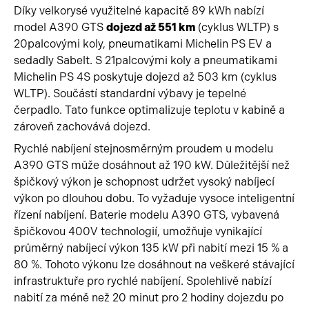
Díky velkorysé využitelné kapacitě 89 kWh nabízí
model A390 GTS
dojezd až 551 km
(cyklus WLTP) s
20palcovými koly, pneumatikami Michelin PS EV a
sedadly Sabelt. S 21palcovými koly a pneumatikami
Michelin PS 4S poskytuje dojezd až 503 km (cyklus
WLTP). Součástí standardní výbavy je tepelné
čerpadlo. Tato funkce optimalizuje teplotu v kabině a
zároveň zachovává dojezd.
Rychlé nabíjení stejnosměrným proudem u modelu
A390 GTS může dosáhnout až 190 kW. Důležitější než
špičkový výkon je schopnost udržet vysoký nabíjecí
výkon po dlouhou dobu. To vyžaduje vysoce inteligentní
řízení nabíjení. Baterie modelu A390 GTS, vybavená
špičkovou 400V technologií, umožňuje vynikající
průměrný nabíjecí výkon 135 kW při nabití mezi 15 % a
80 %. Tohoto výkonu lze dosáhnout na veškeré stávající
infrastruktuře pro rychlé nabíjení. Spolehlivě nabízí
nabití za méně než 20 minut pro 2 hodiny dojezdu po