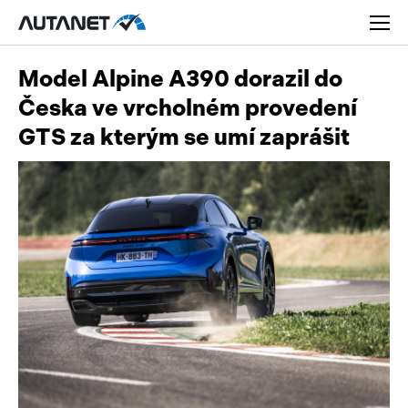
Model Alpine A390 dorazil do
Česka ve vrcholném provedení
GTS za kterým se umí zaprášit
Osobní
Užitková
Nákladní
Obytná
Novinky
Motorky
Rady a tipy
Přívěsy a návěsy
Nové modely
Autobusy
Ojetiny