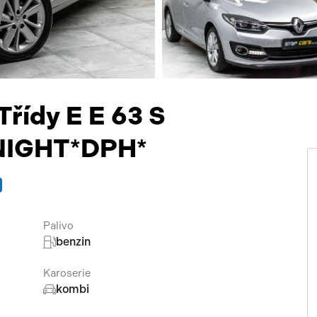
Přísluš
řídy E E 63 S
NIGHT*DPH*
Palivo
benzin
Karoserie
kombi