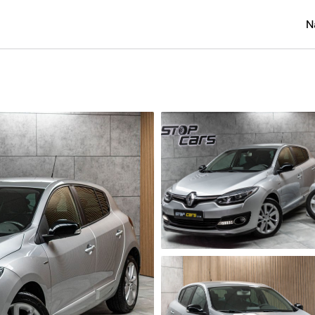
N
Osobní
Užitko
Náklad
Obytn
Motork
Přívěs
Autobu
Pracovn
Náhradn