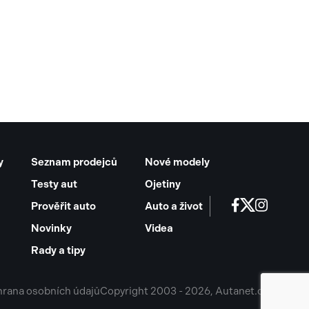
y
Seznam prodejců
Nové modely
Testy aut
Ojetiny
Prověřit auto
Auto a život
Novinky
Videa
Rady a tipy
rana osobních údajů
Copyright 2003 - 2026, Autanet.cz