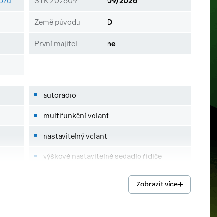
vozu
STK 202609
09/2026
Země původu
D
První majitel
ne
autorádio
multifunkční volant
nastavitelný volant
výškově nastavitelné sedadlo řidiče
vyhřívaná sedadla
Zobrazit více
isofix