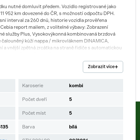
ídku nutné domluvit předem. Vozidlo registrované jako
 11 952 km dovezené do ČR, s možností odpočtu DPH.
sní interval za 260 dnů, historie vozidla prověřena
 Cebia report mailem, z volitelné výbavy: Zobrazení
lené služby Plus, Vysokovýkonná kombinovaná brzdová
 čalouněný kůží nappa / mikrovláknem DINAMICA,
řní a vnější zpětná zrcátka na straně řidiče s automatickou
 prostoru EASY-PACK, Tlačítka na volantu AMG,
ý provoz, Surround Sound System Burmester®, Sedadlo
Zobrazit více
a AMG-Optik - čelní spojler, boční prahy a dolní spojler
 na trase, Přestavba ovládání asistenčních systémů na
tupňů, Panoramatické posuvné skleněné střešní okno,
Karoserie
kombi
u, Paket odkládacích prvků, Paket Memory, Paket
 Plus, Paket AMG Driver's, MULTIBEAM LED, Mercedes-
Počet dveří
5
DYNAMIC SELECT, Exteriérový noční paket AMG, AMG
em, AMG SPEEDSHIFT MCT 9G, AMG RIDE CONTROL+,
Počet míst
5
 Aktivní parkovací asistent, Aktivní asistent řízení,
ivní asistent pro jízdu v koloně, Adaptivní asistent
135
Barva
bílá
ouze informativní charakter a neslouží jako podklad pro
 vyhrazuje právo uzavření všech smluvních vztahů