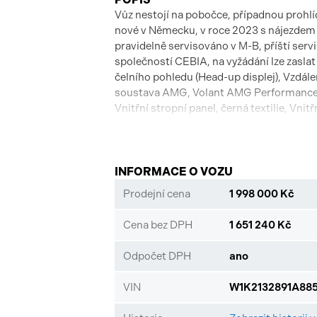
Vůz nestojí na pobočce, případnou prohl
nové v Německu, v roce 2023 s nájezdem
pravidelně servisováno v M-B, příští servi
společností CEBIA, na vyžádání lze zaslat
čelního pohledu (Head-up displej), Vzdá
soustava AMG, Volant AMG Performance
Vnitřní stropní panel, černá textilie, Vnit
změnou odrazivosti, Víko zavazadlového
Světlomety LED dynamické, pravostrann
spolujezdce s rozpoznáním hmotnosti, Sad
zádě, Přizpůsobení rychlosti v závislosti
INFORMACE O VOZU
volantu, Parkovací sada s kamerou 360 s
Prodejní cena
1 998 000 Kč
PAKET ZRCÁTEK, Paket osvětlení interiér
konektivity Base,Paket jízdní asistence
Cena bez DPH
1 651 240 Kč
AMG Interier, Mercedes-AMG Exterier, 
Track Pace, AMG sports exhaust syst
Odpočet DPH
ano
AMG electronic rear-axle differential lock,
Aktivní asistent rychlostního omezení, Akt
VIN
W1K2132891A885
dálkového světla Plus. Tato nabídka má p
uzavření objednávky. STOP CARS s.r.o. si