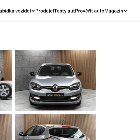
abídka vozidel
Prodejci
Testy aut
Prověřit auto
Magazín
Novinky
vá
Rady a tipy
ní
Nové modely
á
Ojetiny
y
Auto a život
y a návěsy
Videa
sy
í stroje
í díly