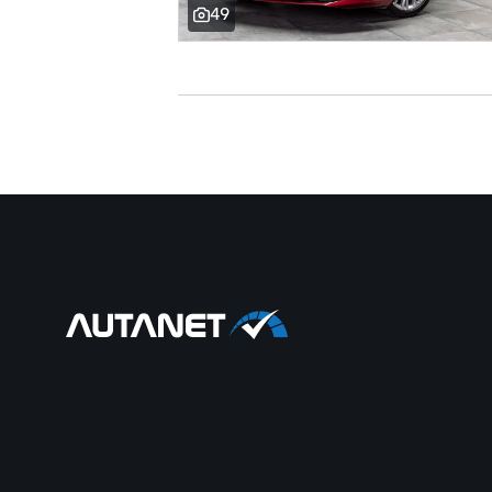
49
dřevěné obložení
střešní šíbr el.
tažné zařízení
7x airbag
el. dovírání dveří
bluetooth
palubní počítač
USB
digitální přístrojový štít