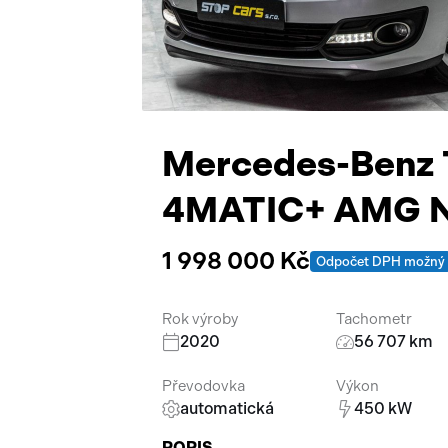
Mercedes-Benz T
4MATIC+ AMG 
1 998 000 Kč
Odpočet DPH možný
Rok výroby
Tachometr
2020
56 707 km
Převodovka
Výkon
automatická
450 kW
POPIS