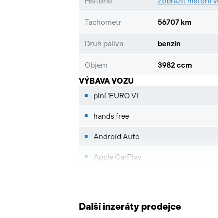
Historie
Zobrazit historii 
písemně.
Tachometr
56707 km
Druh paliva
benzin
Objem
3982 ccm
VÝBAVA VOZU
plní 'EURO VI'
hands free
Android Auto
Apple CarPlay
imobilizér
start-stop systém
Další inzeráty prodejce