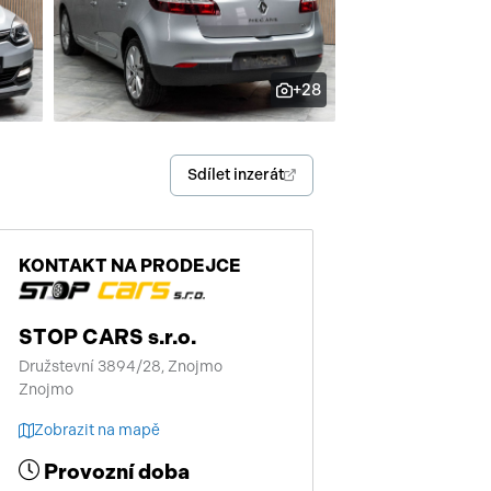
enství
+28
Sdílet inzerát
KONTAKT NA PRODEJCE
STOP CARS s.r.o.
Družstevní 3894/28, Znojmo
Znojmo
Zobrazit na mapě
Provozní doba