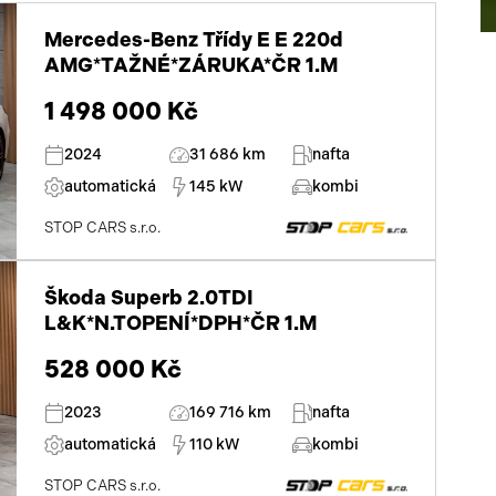
el. seřiditelná sedadla
Mercedes-Benz Třídy E E 220d
zadní stěrač
AMG*TAŽNÉ*ZÁRUKA*ČR 1.M
alu kola
1 498 000 Kč
el. zrcátka
2024
31 686 km
nafta
automatická
el. sklopná zrcátka
145 kW
kombi
STOP CARS s.r.o.
senzor stěračů
el. přední okna
Škoda Superb 2.0TDI
L&K*N.TOPENÍ*DPH*ČR 1.M
el. okna
528 000 Kč
tel
tónovaná skla
2023
169 716 km
nafta
el. víko zavazadlového prostoru
automatická
110 kW
kombi
dvouzónová klimatizace
STOP CARS s.r.o.