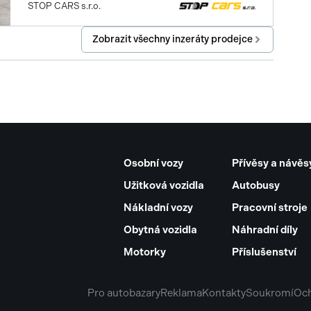
STOP CARS s.r.o.
venkovní teploměr
Zobrazit všechny inzeráty prodejce
parkovací senzory přední
hlídání mrtvého úhlu
hlasové ovládání palubního počítače
satelitní navigace
Osobní vozy
Přívěsy a návěs
senzor světel
Užitková vozidla
Autobusy
laděný výfuk
Nákladní vozy
Pracovní stroje
zadní světla LED
Obytná vozidla
Náhradní díly
Motorky
Příslušenství
Pro autobazary
Reklama
Kontakty
Soukromí
Och