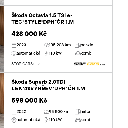
přední světla LED
Škoda Octavia 1.5 TSI e-
centrál dálkový
TEC*STYLE*DPH*ČR 1.M
dělená zadní sedadla
428 000 Kč
adaptivní tempomat
2023
135 208 km
benzin
posilovač řízení
automatická
110 kW
kombi
STOP CARS s.r.o.
stabilizace podvozku (ESP)
protiprokluzový systém kol (ASR)
Škoda Superb 2.0TDI
L&K*4xVÝHŘEV*DPH*ČR 1.M
pohon 4x4
598 000 Kč
asistent jízdy v jízdním pruhu
2022
98 800 km
nafta
ABS
automatická
110 kW
kombi
dotykové ovládání palubního počítače