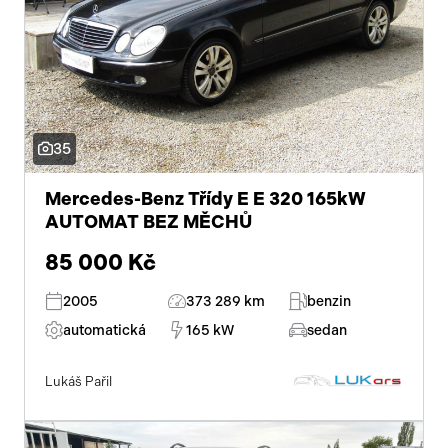
35
Mercedes-Benz Třídy E E 320 165kW
AUTOMAT BEZ MĚCHŮ
85 000 Kč
2005
373 289 km
benzin
automatická
165 kW
sedan
Lukáš Pařil