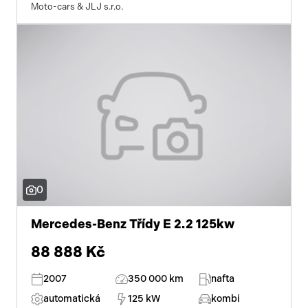
Moto-cars & JLJ s.r.o.
0
Mercedes-Benz Třídy E 2.2 125kw
88 888 Kč
2007
350 000 km
nafta
automatická
125 kW
kombi