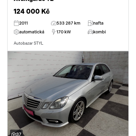
124 000 Kč
2011
533 287 km
nafta
automatická
170 kW
kombi
Autobazar STYL
37