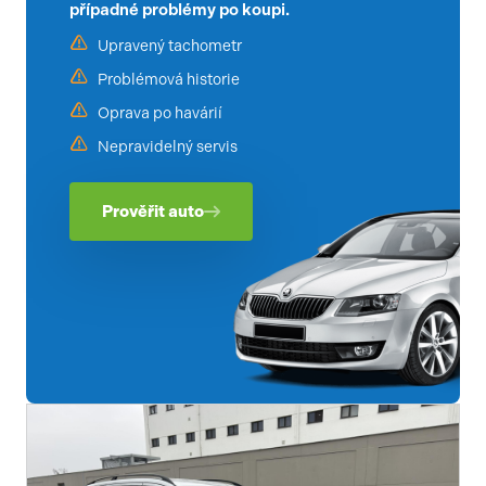
případné problémy po koupi.
Upravený tachometr
Problémová historie
Oprava po havárií
Nepravidelný servis
Prověřit auto