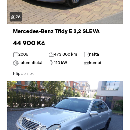
26
Mercedes-Benz Třídy E 2,2 SLEVA
44 900 Kč
2006
473 000 km
nafta
automatická
110 kW
kombi
Filip Jelínek