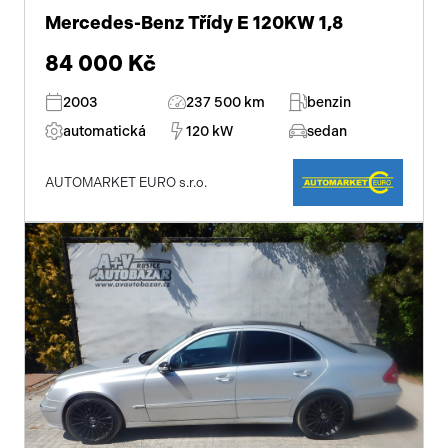
Mercedes-Benz Třídy E 120KW 1,8
84 000 Kč
2003
237 500 km
benzin
automatická
120 kW
sedan
AUTOMARKET EURO s.r.o.