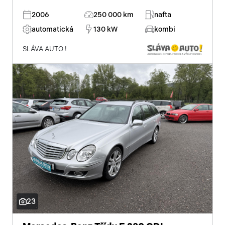
2006
250 000 km
nafta
automatická
130 kW
kombi
SLÁVA AUTO !
23