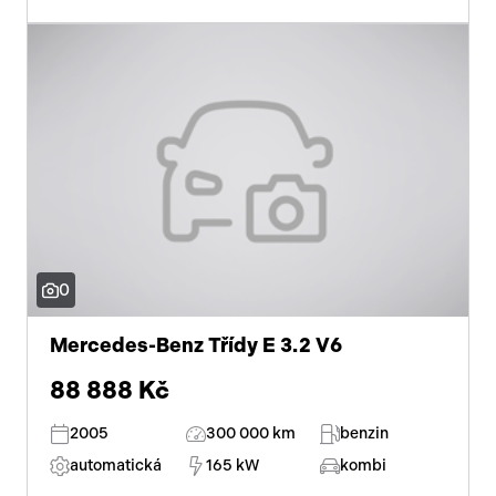
Začátek reklamy
Konec reklamy
0
Mercedes-Benz Třídy E 3.2 V6
88 888 Kč
2005
300 000 km
benzin
automatická
165 kW
kombi