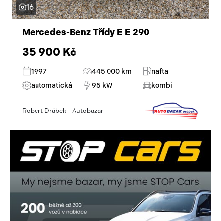
16
Pracovní stroje
Auto a život
Mercedes-Benz Třídy E E 290
Náhradní díly
Videa
35 900 Kč
Příslušenství
1997
445 000 km
nafta
automatická
95 kW
kombi
Robert Drábek - Autobazar