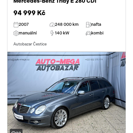
Mercedes-Benz Třídy E 280 CDI
94 999 Kč
2007
248 000 km
nafta
manuální
140 kW
kombi
Autobazar Čestice