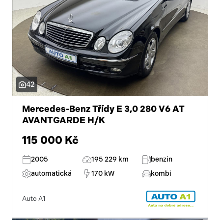
42
Mercedes-Benz Třídy E 3,0 280 V6 AT
AVANTGARDE H/K
115 000 Kč
2005
195 229 km
benzin
automatická
170 kW
kombi
Auto A1