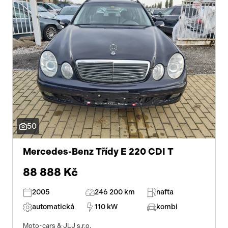
50
Mercedes-Benz Třídy E 220 CDI T
88 888 Kč
2005
246 200 km
nafta
automatická
110 kW
kombi
Moto-cars & JLJ s.r.o.