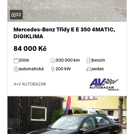
32
Mercedes-Benz Třídy E E 350 4MATIC,
DIGIKLIMA
84 000 Kč
2006
300 000 km
benzin
automatická
200 kW
sedan
A+V AUTOBAZAR