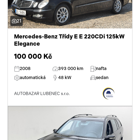
21
Mercedes-Benz Třídy E E 220CDi 125kW
Elegance
100 000 Kč
2008
393 000 km
nafta
automatická
48 kW
sedan
AUTOBAZAR LUBENEC s.r.o.