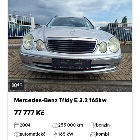
40
Mercedes-Benz Třídy E 3.2 165kw
77 777 Kč
2004
255 000 km
benzin
automatická
165 kW
kombi