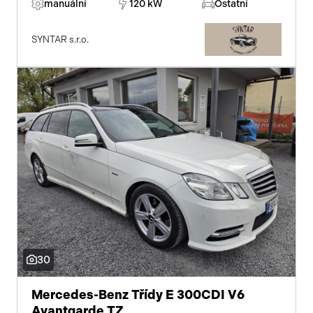
manuální
120 kW
Ostatní
SYNTAR s.r.o.
30
Mercedes-Benz Třídy E 300CDI V6
Avantgarde TZ