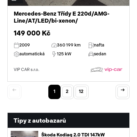
Mercedes-Benz Třídy E 220d/AMG-
Line/AT/LED/bi-xenon/
149 000 Kč
2009
360 199 km
nafta
automatická
125 kW
sedan
VIP CAR s.r.o.
1
2
12
Tipy z autobazarů
Škoda Kodiaq 2.0 TDI 147kW