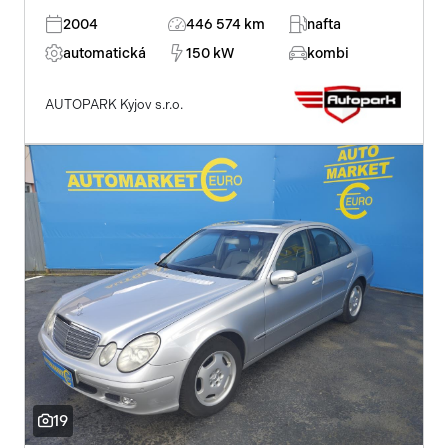
2004
446 574 km
nafta
automatická
150 kW
kombi
AUTOPARK Kyjov s.r.o.
19