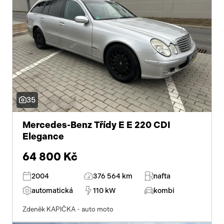
35
Mercedes-Benz Třídy E E 220 CDI
Elegance
64 800 Kč
2004
376 564 km
nafta
automatická
110 kW
kombi
Zdeněk KAPIČKA - auto moto