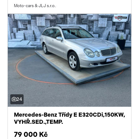
Moto-cars & JLJ s.r.o.
24
Mercedes-Benz Třídy E E320CDi,150KW,
VYHŘ.SED.,TEMP.
79 000 Kč