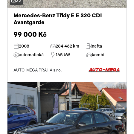
32
Mercedes-Benz Třídy E E 320 CDI
Avantgarde
99 000 Kč
2008
284 462 km
nafta
automatická
165 kW
kombi
AUTO-MEGA PRAHA s.r.o.