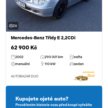
26
Mercedes-Benz Třídy E 2,2CDi
62 900 Kč
2002
290 001 km
nafta
manuální
110 kW
sedan
AUTOBAZAR DUO
Kupujete ojeté auto?
Prověřením historie vozu před koupí vyřešíte