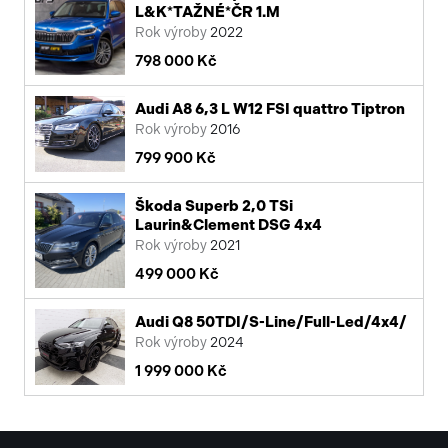
L&K*TAŽNÉ*ČR 1.M
Rok výroby
2022
798 000 Kč
Audi A8 6,3 L W12 FSI quattro Tiptron
Rok výroby
2016
799 900 Kč
Škoda Superb 2,0 TSi
Laurin&Clement DSG 4x4
Rok výroby
2021
499 000 Kč
Audi Q8 50TDI/S-Line/Full-Led/4x4/
Rok výroby
2024
1 999 000 Kč