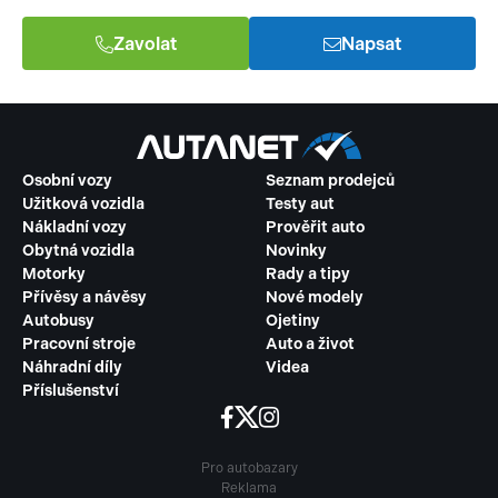
Zavolat
Napsat
Osobní vozy
Seznam prodejců
Užitková vozidla
Testy aut
Nákladní vozy
Prověřit auto
Obytná vozidla
Novinky
Motorky
Rady a tipy
Přívěsy a návěsy
Nové modely
Autobusy
Ojetiny
Pracovní stroje
Auto a život
Náhradní díly
Videa
Příslušenství
Pro autobazary
Reklama