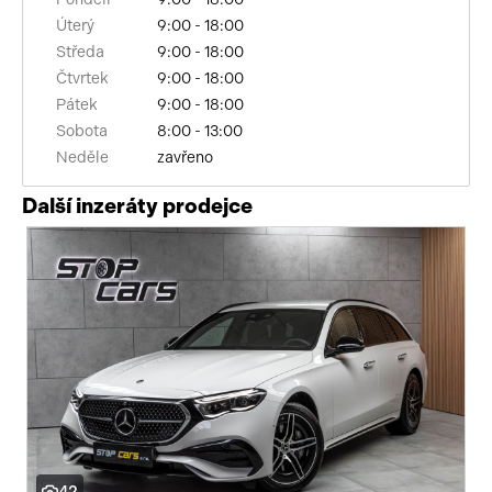
Úterý
9:00 - 18:00
bezklíčové odemykání
Středa
9:00 - 18:00
senzor tlaku v pneumatikách
Čtvrtek
9:00 - 18:00
Pátek
9:00 - 18:00
sledování únavy řidiče
Sobota
8:00 - 13:00
Neděle
zavřeno
automatické přepínání dálkových světel
Další inzeráty prodejce
head-up display
výškově nastavitelná sedadla
zadní loketní opěrka
360° monitorovací systém (AVM)
řazení pádly pod volantem
paměť nastavení sedadla řidiče