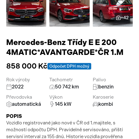
Pracovní stroje
Auto a život
+42
Náhradní díly
Videa
Příslušenství
Mercedes-Benz Třídy E E 200
4MATIC*AVANTGARDE*ČR 1.M
858 000 Kč
Odpočet DPH možný
Rok výroby
Tachometr
Palivo
2022
50 742 km
benzin
Převodovka
Výkon
Karoserie
automatická
145 kW
kombi
POPIS
Vozidlo registrované jako nové v ČR od 1.majitele, s
možností odpočtu DPH. Pravidelně servisováno, příští
servisní interval za 155 dnů. Historie vozidla prověřena