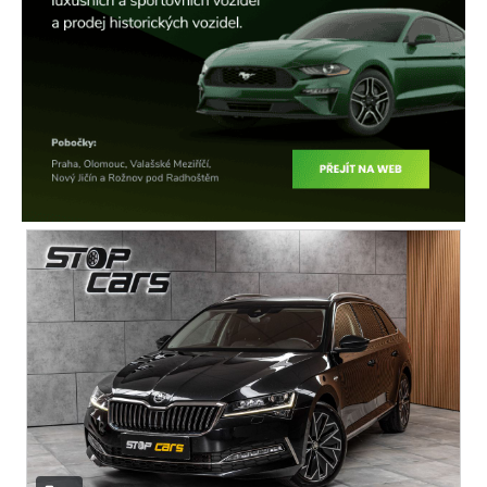
multifunkční volant
nastavitelný volant
výškově nastavitelné sedadlo řidiče
vyhřívaná sedadla
isofix
el. seřiditelná sedadla
zadní stěrač
alu kola
el. zrcátka
el. sklopná zrcátka
senzor stěračů