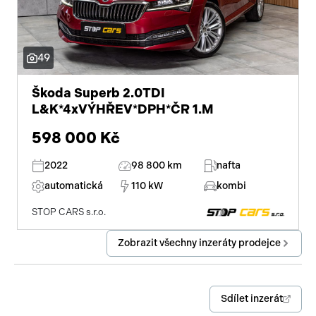
senzor světel
zadní světla LED
49
Škoda Superb 2.0TDI
L&K*4xVÝHŘEV*DPH*ČR 1.M
598 000 Kč
2022
98 800 km
nafta
automatická
110 kW
kombi
STOP CARS s.r.o.
Zobrazit všechny inzeráty prodejce
Sdílet inzerát