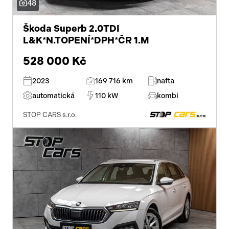
48
el. přední okna
Škoda Superb 2.0TDI
L&K*N.TOPENÍ*DPH*ČR 1.M
el. okna
528 000 Kč
tónovaná skla
2023
169 716 km
nafta
el. víko zavazadlového prostoru
automatická
110 kW
kombi
dvouzónová klimatizace
STOP CARS s.r.o.
přední světla LED
centrál dálkový
dělená zadní sedadla
adaptivní tempomat
posilovač řízení