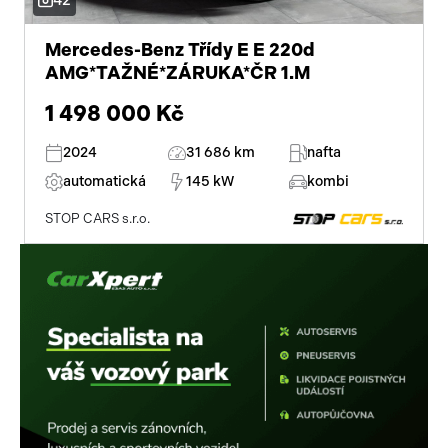
42
nouzové brzdění (PEBS)
panoramatická střecha
Mercedes-Benz Třídy E E 220d
AMG*TAŽNÉ*ZÁRUKA*ČR 1.M
bezdrátová nabíječka mobilních telefonů
1 498 000 Kč
ambientní osvětlení interiéru
2024
31 686 km
nafta
střešní šíbr el.
automatická
145 kW
kombi
7x airbag
STOP CARS s.r.o.
bluetooth
palubní počítač
USB
digitální přístrojový štít
autorádio