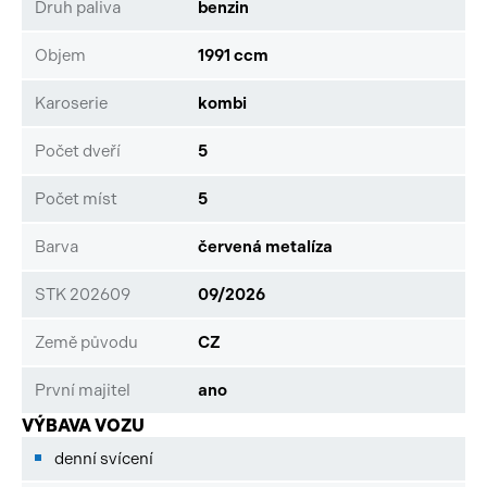
Druh paliva
benzin
Objem
1991 ccm
Karoserie
kombi
Počet dveří
5
Počet míst
5
Barva
červená metalíza
STK 202609
09/2026
Země původu
CZ
První majitel
ano
VÝBAVA VOZU
denní svícení