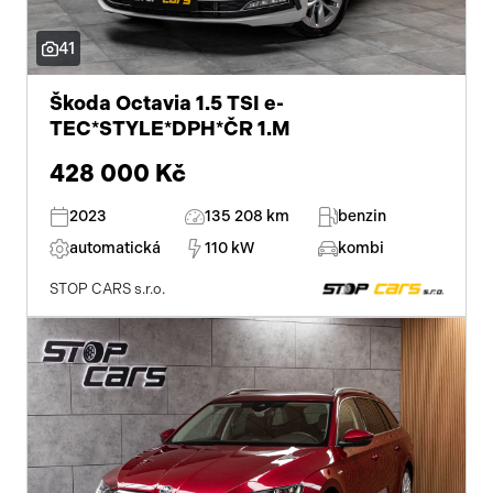
stabilizace podvozku (ESP)
41
protiprokluzový systém kol (ASR)
Škoda Octavia 1.5 TSI e-
pohon 4x4
TEC*STYLE*DPH*ČR 1.M
asistent jízdy v jízdním pruhu
428 000 Kč
ABS
2023
135 208 km
benzin
dotykové ovládání palubního počítače
automatická
110 kW
kombi
venkovní teploměr
STOP CARS s.r.o.
parkovací senzory přední
hlídání mrtvého úhlu
hlasové ovládání palubního počítače
satelitní navigace