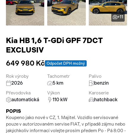
Pracovní stroje
Auto a život
+11
Náhradní díly
Videa
Příslušenství
Kia HB 1,6 T-GDi GPF 7DCT
EXCLUSIV
649 980 Kč
Odpočet DPH možný
Rok výroby
Tachometr
Palivo
2026
5 km
benzin
Převodovka
Výkon
Karoserie
automatická
110 kW
hatchback
POPIS
Koupeno jako nové v CZ, 1. Majitel. Vozidlo servisované
pouze v autorizovaném servise FIAT, v případě zájmu nebo
jakýchkoliv informací volejte prosím předem Po - Pá 8:00 -