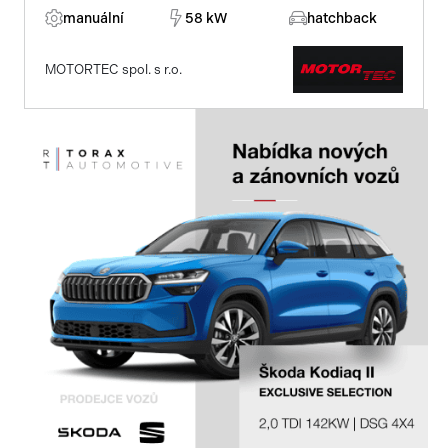
manuální
58 kW
hatchback
MOTORTEC spol. s r.o.