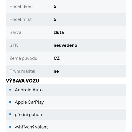
Počet dveří
5
Počet míst
5
Barva
žlutá
STK
neuvedeno
Země původu
CZ
První majitel
ne
VÝBAVA VOZU
Android Auto
Apple CarPlay
přední pohon
vyhřívaný volant