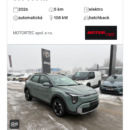
2026
5 km
elektro
automatická
108 kW
hatchback
MOTORTEC spol. s r.o.
9