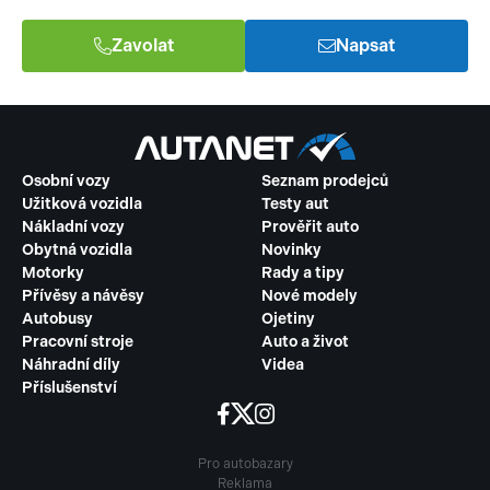
Zavolat
Napsat
Osobní vozy
Seznam prodejců
Užitková vozidla
Testy aut
Nákladní vozy
Prověřit auto
Obytná vozidla
Novinky
Motorky
Rady a tipy
Přívěsy a návěsy
Nové modely
Autobusy
Ojetiny
Pracovní stroje
Auto a život
Náhradní díly
Videa
Příslušenství
Pro autobazary
Reklama