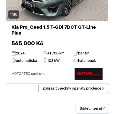
10
Kia Pro_Ceed 1.5 T-GDi 7DCT GT-Line
Plus
565 000 Kč
2024
41 700 km
benzin
automatická
103 kW
hatchback
MOTORTEC spol. s r.o.
Zobrazit všechny inzeráty prodejce
Sdílet inzerát