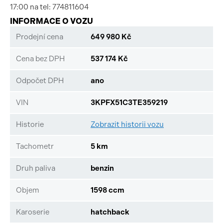
17:00 na tel: 774811604
INFORMACE O VOZU
Prodejní cena
649 980 Kč
Cena bez DPH
537 174 Kč
Odpočet DPH
ano
VIN
3KPFX51C3TE359219
Historie
Zobrazit historii vozu
Tachometr
5 km
Druh paliva
benzin
Objem
1598 ccm
Karoserie
hatchback