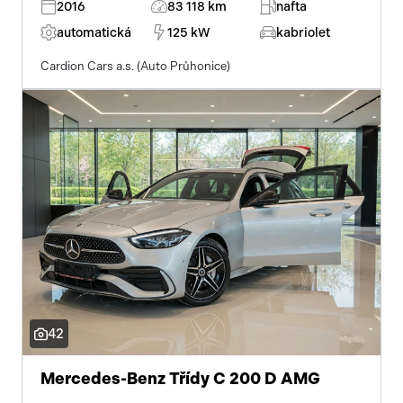
2016
83 118 km
nafta
automatická
125 kW
kabriolet
Cardion Cars a.s. (Auto Průhonice)
42
Mercedes-Benz Třídy C 200 D AMG