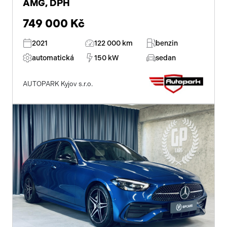
AMG, DPH
749 000 Kč
2021
122 000 km
benzin
automatická
150 kW
sedan
AUTOPARK Kyjov s.r.o.