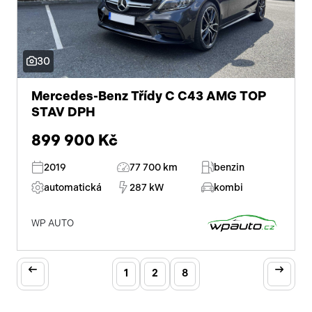
30
Mercedes-Benz Třídy C C43 AMG TOP
STAV DPH
899 900 Kč
2019
77 700 km
benzin
automatická
287 kW
kombi
WP AUTO
1
2
8