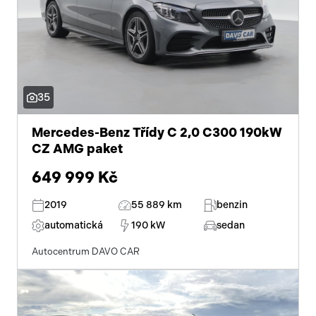
35
Mercedes-Benz Třídy C 2,0 C300 190kW
CZ AMG paket
649 999 Kč
2019
55 889 km
benzin
automatická
190 kW
sedan
Autocentrum DAVO CAR