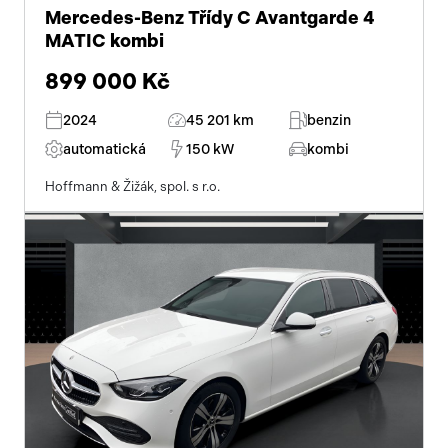
Mercedes-Benz Třídy C Avantgarde 4
MATIC kombi
899 000 Kč
2024
45 201 km
benzin
automatická
150 kW
kombi
Hoffmann & Žižák, spol. s r.o.