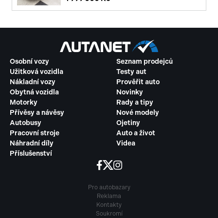
Osobní vozy
Seznam prodejců
Užitková vozidla
Testy aut
Nákladní vozy
Prověřit auto
Obytná vozidla
Novinky
Motorky
Rady a tipy
Přívěsy a návěsy
Nové modely
Autobusy
Ojetiny
Pracovní stroje
Auto a život
Náhradní díly
Videa
Příslušenství
Pro autobazary
Reklama
Kontakty
Soukromí