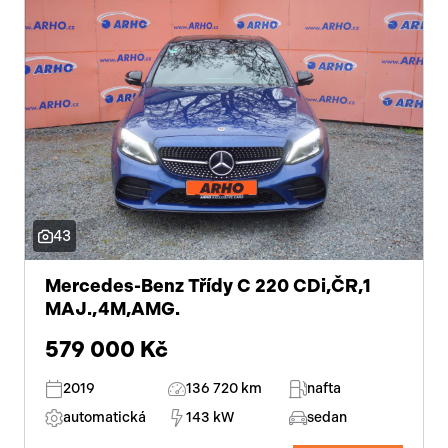
43
Mercedes-Benz Třídy C 220 CDi,ČR,1
MAJ.,4M,AMG.
579 000 Kč
2019
136 720 km
nafta
automatická
143 kW
sedan