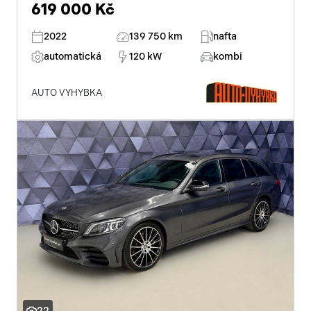
619 000 Kč
2022
139 750 km
nafta
automatická
120 kW
kombi
AUTO VYHYBKA