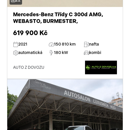
22
Mercedes-Benz Třídy C 300d AMG,
WEBASTO, BURMESTER,
619 900 Kč
2021
150 810 km
nafta
automatická
180 kW
kombi
AUTO Z DOVOZU