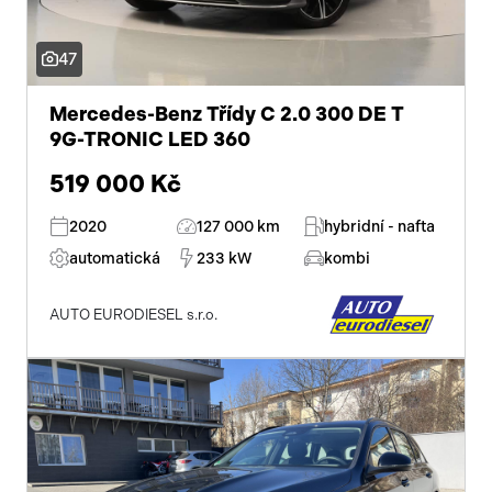
47
Mercedes-Benz Třídy C 2.0 300 DE T
9G-TRONIC LED 360
519 000 Kč
2020
127 000 km
hybridní - nafta
automatická
233 kW
kombi
AUTO EURODIESEL s.r.o.