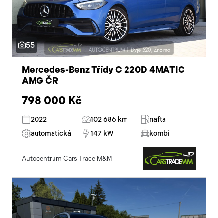
55
Mercedes-Benz Třídy C 220D 4MATIC
AMG ČR
798 000 Kč
2022
102 686 km
nafta
automatická
147 kW
kombi
Autocentrum Cars Trade M&M