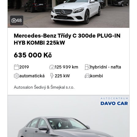
48
Mercedes-Benz Třídy C 300de PLUG-IN
HYB KOMBI 225kW
635 000 Kč
2019
125 939 km
hybridní - nafta
automatická
225 kW
kombi
Autosalon Šedivý & Šmejkal s.r.o.