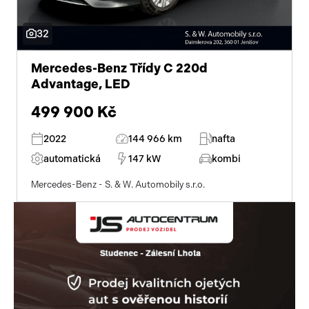
Pracovní stroje
Auto a život
32
Náhradní díly
Videa
Mercedes-Benz Třídy C 220d
Advantage, LED
Příslušenství
499 900 Kč
2022
144 966 km
nafta
automatická
147 kW
kombi
Mercedes-Benz - S. & W. Automobily s.r.o.