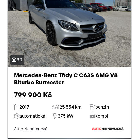
30
Mercedes-Benz Třídy C C63S AMG V8
Biturbo Burmester
799 900 Kč
2017
125 554 km
benzin
automatická
375 kW
kombi
Auto Nepomucká