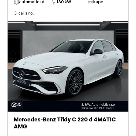
automatická
180 kW
kupé
G-car s.r.o.
35
Mercedes-Benz Třídy C 220 d 4MATIC
AMG