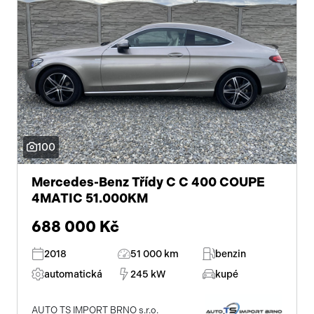
100
Mercedes-Benz Třídy C C 400 COUPE
4MATIC 51.000KM
688 000 Kč
2018
51 000 km
benzin
automatická
245 kW
kupé
AUTO TS IMPORT BRNO s.r.o.