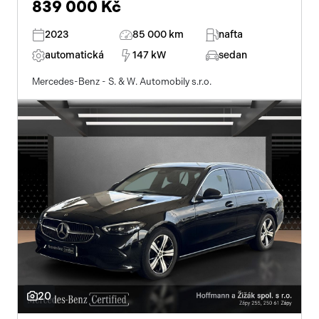
839 000 Kč
2023
85 000 km
nafta
automatická
147 kW
sedan
Mercedes-Benz - S. & W. Automobily s.r.o.
20