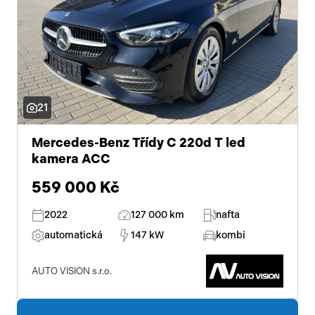
21
Mercedes-Benz Třídy C 220d T led
kamera ACC
559 000 Kč
2022
127 000 km
nafta
automatická
147 kW
kombi
AUTO VISION s.r.o.