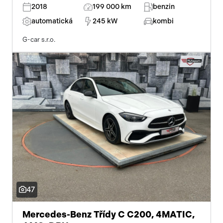
2018
199 000 km
benzin
automatická
245 kW
kombi
G-car s.r.o.
47
Mercedes-Benz Třídy C C200, 4MATIC,