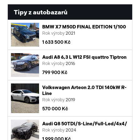
Tipy z autobazarů
BMW X7 M50D FINAL EDITION 1/100
Rok výroby
2021
1 633 500 Kč
Audi A8 6,3 L W12 FSI quattro Tiptron
Rok výroby
2016
799 900 Kč
Volkswagen Arteon 2.0 TDI 140kW R-
Line
Rok výroby
2019
570 000 Kč
Audi Q8 50TDI/S-Line/Full-Led/4x4/
Rok výroby
2024
1 999 000 Kč