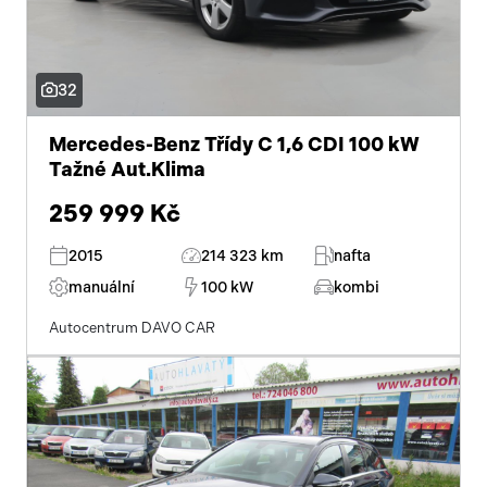
32
Mercedes-Benz Třídy C 1,6 CDI 100 kW
Tažné Aut.Klima
259 999 Kč
2015
214 323 km
nafta
manuální
100 kW
kombi
Autocentrum DAVO CAR