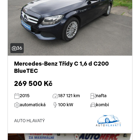
36
Mercedes-Benz Třídy C 1,6 d C200
BlueTEC
269 500 Kč
2015
187 121 km
nafta
automatická
100 kW
kombi
AUTO HLAVATÝ