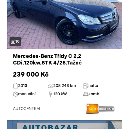
19
Mercedes-Benz Třídy C 2,2
CDi.120kw.STK 4/28.Tažné
239 000 Kč
2013
208 243 km
nafta
manuální
120 kW
kombi
AUTOCENTRAL