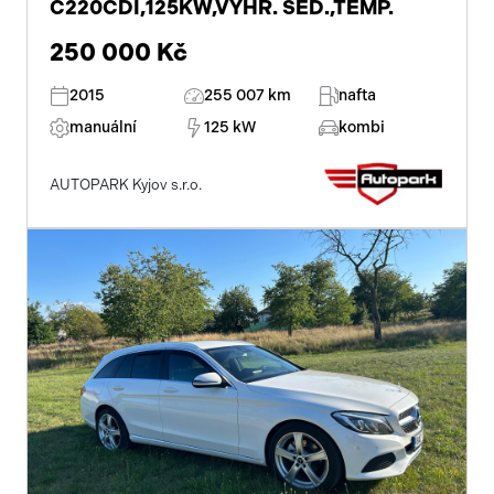
C220CDI,125KW,VYHŘ. SED.,TEMP.
250 000 Kč
2015
255 007 km
nafta
manuální
125 kW
kombi
AUTOPARK Kyjov s.r.o.