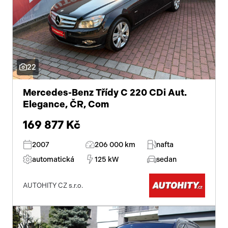
22
Mercedes-Benz Třídy C 220 CDi Aut.
Elegance, ČR, Com
169 877 Kč
2007
206 000 km
nafta
automatická
125 kW
sedan
AUTOHITY CZ s.r.o.