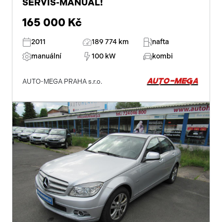
SERVIS-MANUAL!
165 000 Kč
2011
189 774 km
nafta
manuální
100 kW
kombi
AUTO-MEGA PRAHA s.r.o.