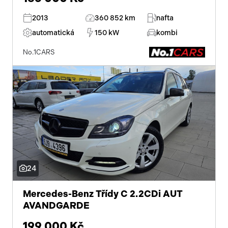
2013
360 852 km
nafta
automatická
150 kW
kombi
No.1CARS
24
Mercedes-Benz Třídy C 2.2CDi AUT
AVANDGARDE
199 000 Kč