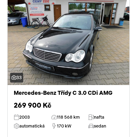
33
Mercedes-Benz Třídy C 3.0 CDi AMG
269 900 Kč
2003
118 568 km
nafta
automatická
170 kW
sedan