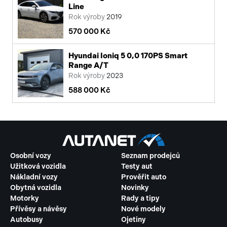
Line
Rok výroby
2019
570 000 Kč
Hyundai Ioniq 5 0,0 170PS Smart
Range A/T
Rok výroby
2023
588 000 Kč
Osobní vozy
Seznam prodejců
Užitková vozidla
Testy aut
Nákladní vozy
Prověřit auto
Obytná vozidla
Novinky
Motorky
Rady a tipy
Přívěsy a návěsy
Nové modely
Autobusy
Ojetiny