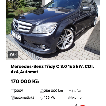
34
Mercedes-Benz Třídy C 3,0 165 kW, CDI,
4x4,Automat
170 000 Kč
2009
286 000 km
nafta
automatická
165 kW
kombi