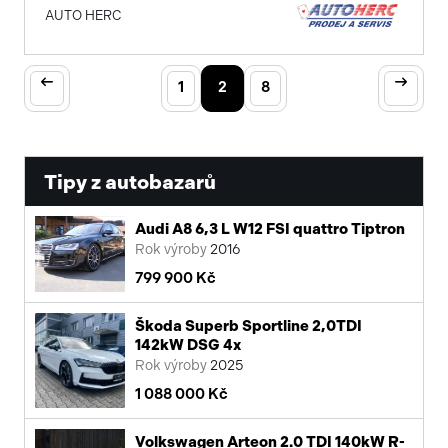
AUTO HERC
1
2
8
Tipy z autobazarů
Audi A8 6,3 L W12 FSI quattro Tiptron
Rok výroby
2016
799 900 Kč
Škoda Superb Sportline 2,0TDI
142kW DSG 4x
Rok výroby
2025
1 088 000 Kč
Volkswagen Arteon 2.0 TDI 140kW R-