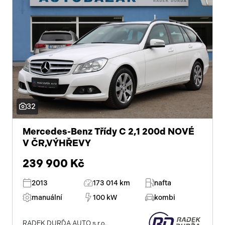
32
Mercedes-Benz Třídy C 2,1 200d NOVÉ
V ČR,VÝHŘEVY
239 900 Kč
2013
173 014 km
nafta
manuální
100 kW
kombi
RADEK DURĎA AUTO s.r.o.