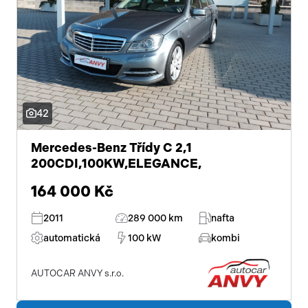
42
Mercedes-Benz Třídy C 2,1
200CDI,100KW,ELEGANCE,
164 000 Kč
2011
289 000 km
nafta
automatická
100 kW
kombi
AUTOCAR ANVY s.r.o.