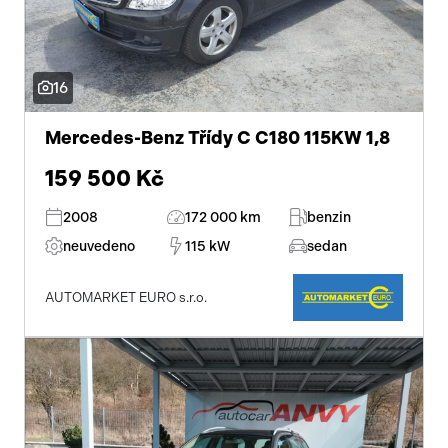
16
Mercedes-Benz Třídy C C180 115KW 1,8
159 500 Kč
2008
172 000 km
benzin
neuvedeno
115 kW
sedan
AUTOMARKET EURO s.r.o.