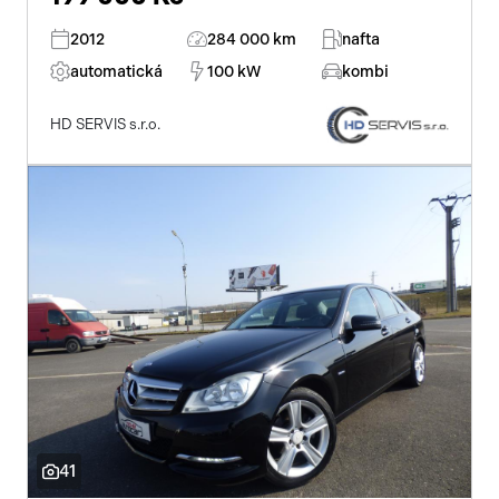
2012
284 000 km
nafta
automatická
100 kW
kombi
HD SERVIS s.r.o.
Začátek reklamy
Konec reklamy
41