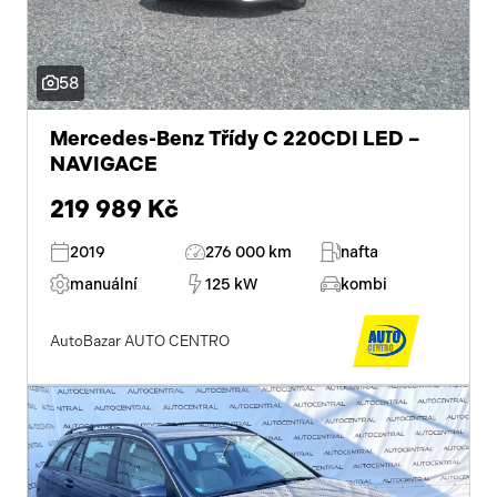
58
Mercedes-Benz Třídy C 220CDI LED –
NAVIGACE
219 989 Kč
2019
276 000 km
nafta
manuální
125 kW
kombi
AutoBazar AUTO CENTRO