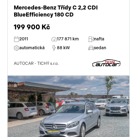
Mercedes-Benz Třídy C 2,2 CDI
BlueEfficiency 180 CD
199 900 Kč
2011
177 871 km
nafta
automatická
88 kW
sedan
AUTOCAR - TICHÝ s.r.o.