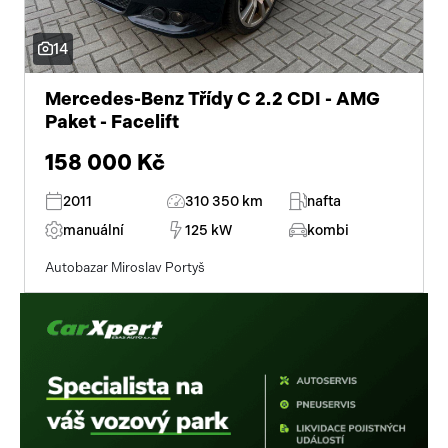
Pracovní stroje
Auto a život
14
Náhradní díly
Videa
Mercedes-Benz Třídy C 2.2 CDI - AMG
Paket - Facelift
Příslušenství
158 000 Kč
2011
310 350 km
nafta
manuální
125 kW
kombi
Autobazar Miroslav Portyš