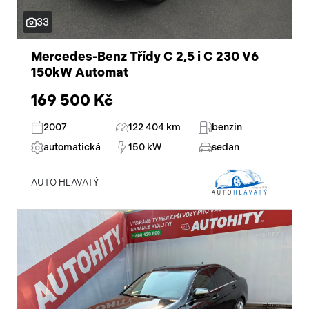
33
Mercedes-Benz Třídy C 2,5 i C 230 V6
150kW Automat
169 500 Kč
2007
122 404 km
benzin
automatická
150 kW
sedan
AUTO HLAVATÝ