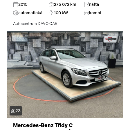
2015
275 072 km
nafta
automatická
100 kW
kombi
Autocentrum DAVO CAR
23
Mercedes-Benz Třídy C