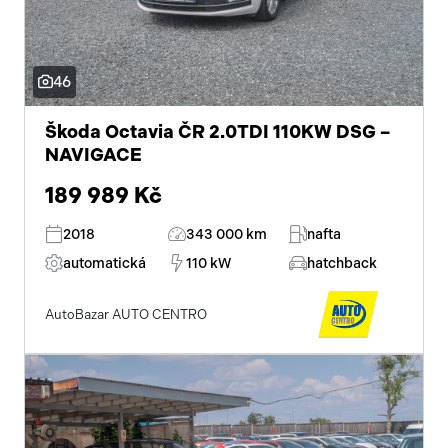
46
Škoda Octavia ČR 2.0TDI 110KW DSG –
NAVIGACE
189 989 Kč
2018
343 000 km
nafta
automatická
110 kW
hatchback
AutoBazar AUTO CENTRO