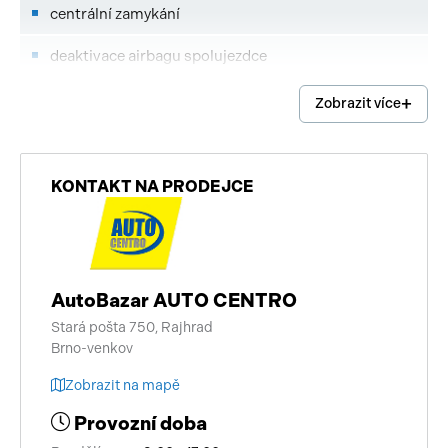
centrální zamykání
deaktivace airbagu spolujezdce
4x airbag
Zobrazit více
autorádio
nastavitelný volant
KONTAKT NA PRODEJCE
výškově nastavitelné sedadlo řidiče
alu kola
AutoBazar AUTO CENTRO
el. zrcátka
Stará pošta 750, Rajhrad
Brno-venkov
el. přední okna
Zobrazit na mapě
centrál dálkový
Provozní doba
dělená zadní sedadla