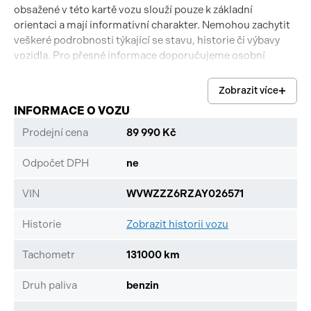
obsažené v této kartě vozu slouží pouze k základní
orientaci a mají informativní charakter. Nemohou zachytit
veškeré podrobnosti týkající se stavu, historie či výbavy
vozidla. Pro přesné informace doporučujeme osobní
prohlídku vozu. Tento inzerát nepředstavuje návrh na
uzavření kupní smlouvy dle Občanského zákoníku § 1731 a §
Zobrazit více
1732 zákona č. 89/2012 Sb.
INFORMACE O VOZU
Prodejní cena
89 990 Kč
Odpočet DPH
ne
VIN
WVWZZZ6RZAY026571
Historie
Zobrazit historii vozu
Tachometr
131000 km
Druh paliva
benzin