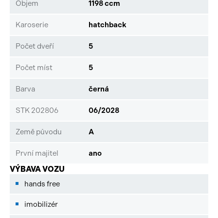
Objem
1198 ccm
Karoserie
hatchback
Počet dveří
5
Počet míst
5
Barva
černá
STK 202806
06/2028
Země původu
A
První majitel
ano
VÝBAVA VOZU
hands free
imobilizér