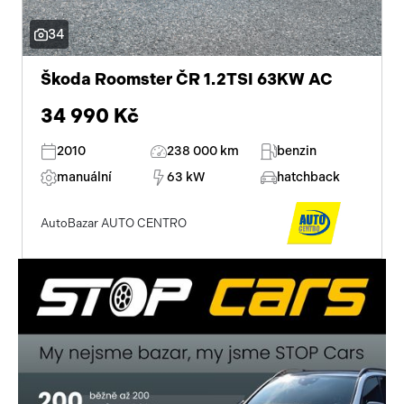
34
Škoda Roomster ČR 1.2TSI 63KW AC
34 990 Kč
2010
238 000 km
benzin
manuální
63 kW
hatchback
AutoBazar AUTO CENTRO