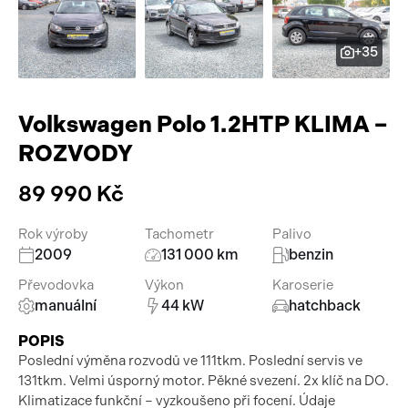
Pracovní stroje
Auto a život
+35
Náhradní díly
Videa
Příslušenství
Volkswagen Polo 1.2HTP KLIMA –
ROZVODY
89 990 Kč
Rok výroby
Tachometr
Palivo
2009
131 000 km
benzin
Převodovka
Výkon
Karoserie
manuální
44 kW
hatchback
POPIS
Poslední výměna rozvodů ve 111tkm. Poslední servis ve
131tkm. Velmi úsporný motor. Pěkné svezení. 2x klíč na DO.
Klimatizace funkční – vyzkoušeno při focení. Údaje