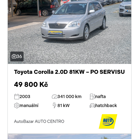
36
Toyota Corolla 2.0D 81KW – PO SERVISU
49 800 Kč
2003
341 000 km
nafta
manuální
81 kW
hatchback
AutoBazar AUTO CENTRO