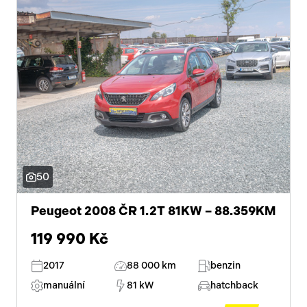
50
Peugeot 2008 ČR 1.2T 81KW – 88.359KM
119 990 Kč
2017
88 000 km
benzin
manuální
81 kW
hatchback