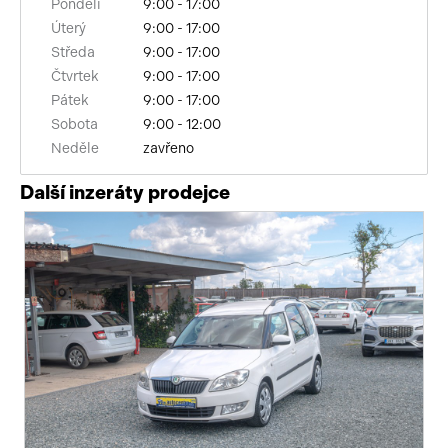
Pondělí
9:00 - 17:00
Úterý
9:00 - 17:00
posilovač řízení
Středa
9:00 - 17:00
Čtvrtek
9:00 - 17:00
stabilizace podvozku (ESP)
Pátek
9:00 - 17:00
ABS
Sobota
9:00 - 12:00
Neděle
zavřeno
man. klimatizace
Další inzeráty prodejce
venkovní teploměr
CD přehrávač
telefon