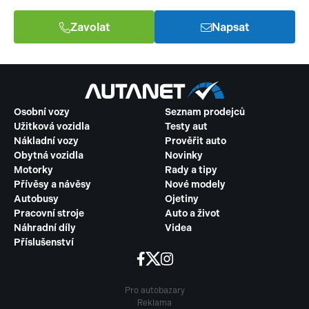
Zavolat
Napsat
Osobní vozy
Seznam prodejců
Užitková vozidla
Testy aut
Nákladní vozy
Prověřit auto
Obytná vozidla
Novinky
Motorky
Rady a tipy
Přívěsy a návěsy
Nové modely
Autobusy
Ojetiny
Pracovní stroje
Auto a život
Náhradní díly
Videa
Příslušenství
Pro autobazary
Reklama