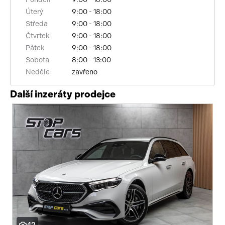
Úterý
9:00 - 18:00
hlídání jízdního pruhu
Středa
9:00 - 18:00
senzor tlaku v pneumatikách
Čtvrtek
9:00 - 18:00
Pátek
9:00 - 18:00
sledování únavy řidiče
Sobota
8:00 - 13:00
Neděle
zavřeno
elektronická ruční brzda
Další inzeráty prodejce
výškově nastavitelná sedadla
zadní loketní opěrka
nouzové brzdění (PEBS)
7x airbag
bluetooth
palubní počítač