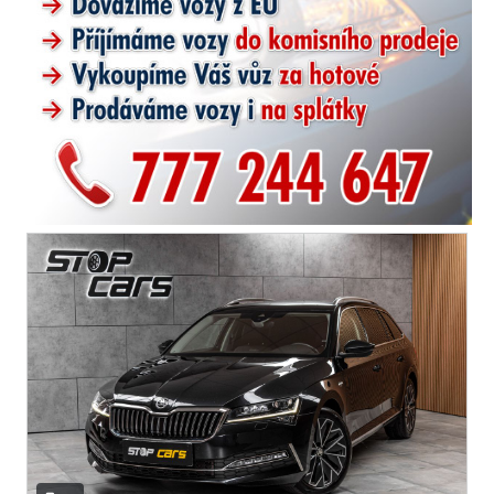
el. zrcátka
senzor stěračů
el. přední okna
el. okna
tónovaná skla
dvouzónová klimatizace
přední světla LED
centrál dálkový
dělená zadní sedadla
parkovací senzory zadní
posilovač řízení