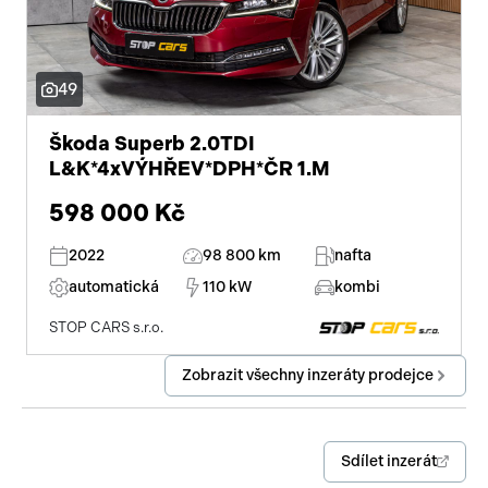
49
Škoda Superb 2.0TDI
L&K*4xVÝHŘEV*DPH*ČR 1.M
598 000 Kč
2022
98 800 km
nafta
automatická
110 kW
kombi
STOP CARS s.r.o.
Zobrazit všechny inzeráty prodejce
Sdílet inzerát