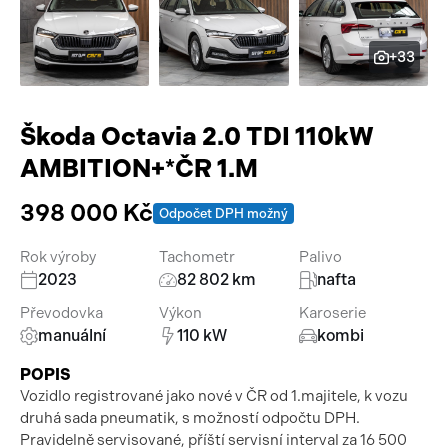
Pracovní stroje
Auto a život
+33
Náhradní díly
Videa
Příslušenství
Škoda Octavia 2.0 TDI 110kW
AMBITION+*ČR 1.M
398 000 Kč
Odpočet DPH možný
Rok výroby
Tachometr
Palivo
2023
82 802 km
nafta
Převodovka
Výkon
Karoserie
manuální
110 kW
kombi
POPIS
Vozidlo registrované jako nové v ČR od 1.majitele, k vozu
druhá sada pneumatik, s možností odpočtu DPH.
Pravidelně servisované, příští servisní interval za 16 500