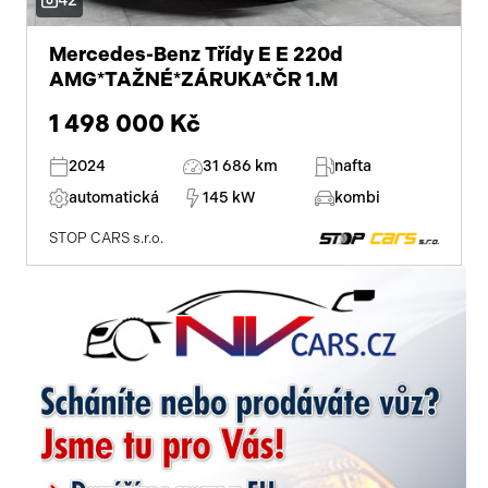
42
USB
digitální přístrojový štít
Mercedes-Benz Třídy E E 220d
AMG*TAŽNÉ*ZÁRUKA*ČR 1.M
autorádio
1 498 000 Kč
multifunkční volant
2024
31 686 km
nafta
nastavitelný volant
automatická
145 kW
kombi
STOP CARS s.r.o.
výškově nastavitelné sedadlo řidiče
vyhřívaná sedadla
isofix
zadní stěrač
mlhovky
alu kola