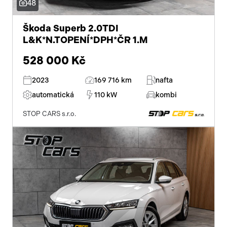
48
stabilizace podvozku (ESP)
Škoda Superb 2.0TDI
L&K*N.TOPENÍ*DPH*ČR 1.M
protiprokluzový systém kol (ASR)
528 000 Kč
asistent jízdy v jízdním pruhu
2023
169 716 km
nafta
ABS
automatická
110 kW
kombi
dotykové ovládání palubního počítače
STOP CARS s.r.o.
tempomat
venkovní teploměr
senzor světel
zadní světla LED