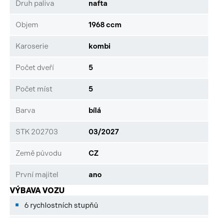
Druh paliva
nafta
Objem
1968 ccm
Karoserie
kombi
Počet dveří
5
Počet míst
5
Barva
bílá
STK 202703
03/2027
Země původu
CZ
První majitel
ano
VÝBAVA VOZU
6 rychlostních stupňů