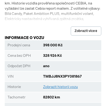
km. Historie vozidla prověřena společností CEBIA, na
vyžádání lze zaslat Cebia report mailem. Z volitelné výbavy:
Bílá Candy, Paket Ambition PLUS, multifunkční volant,
Elektricky nastavitelná vyhřívaná zpětná zrcátka,
Automatická klimatizace , počet klimatizovaných zón: 2,
Startovací tlačítko, Vyhřívané ostřikovače, Tempomat,
Zobrazit více
Stěrače: s dešťovým sensorem, Manuální 6-stupňová
INFORMACE O VOZU
převodovka, Integrace mobilního telefonu Apple CarPlay,
Android Auto, MirrorLink, Elektrický posilovač řízení s
Prodejní cena
398 000 Kč
progresivním účinkem, Dynamické řízení, Asistent
rozjezdu do kopce, Bluetooth, Systém varování před
Cena bez DPH
328 926 Kč
nehodou, Varování při opuštění jízdního pruhu, Multikolizní
brzdění, Brzdový asistent BAS. Tato nabídka má pouze
Odpočet DPH
ano
informativní charakter a neslouží jako podklad pro uzavření
objednávky. STOP CARS s.r.o. si vyhrazuje právo uzavření
VIN
TMBJJ8NX3PY081867
všech smluvních vztahů písemně.
Historie
Zobrazit historii vozu
Tachometr
82802 km