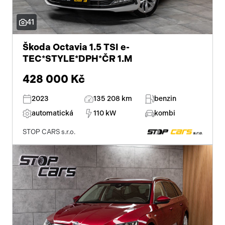
41
Škoda Octavia 1.5 TSI e-
TEC*STYLE*DPH*ČR 1.M
428 000 Kč
2023
135 208 km
benzin
automatická
110 kW
kombi
STOP CARS s.r.o.