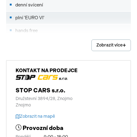
denní svícení
plní 'EURO VI'
hands free
Android Auto
Zobrazit více
Apple CarPlay
start-stop systém
KONTAKT NA PRODEJCE
digitální příjem rádia (DAB)
STOP CARS s.r.o.
vyhřívaná zrcátka
Družstevní 3894/28, Znojmo
Znojmo
přední pohon
Zobrazit na mapě
bezklíčové startování
Provozní doba
deaktivace airbagu spolujezdce
Pondělí
9:00 - 18:00