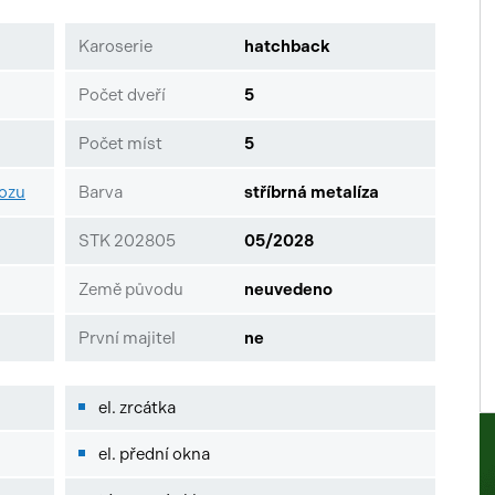
Karoserie
hatchback
Počet dveří
5
Počet míst
5
vozu
Barva
stříbrná metalíza
STK 202805
05/2028
Země původu
neuvedeno
První majitel
ne
el. zrcátka
el. přední okna