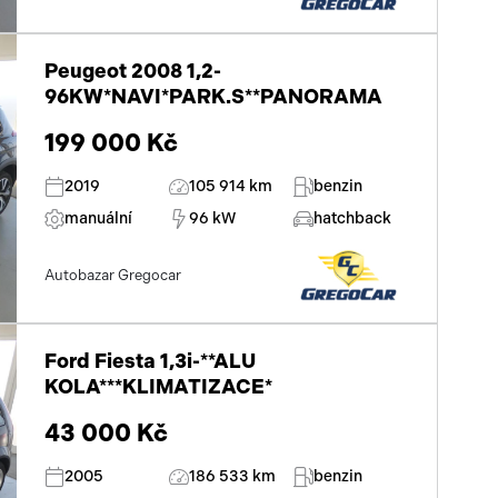
Peugeot 2008 1,2-
96KW*NAVI*PARK.S**PANORAMA
199 000 Kč
2019
105 914 km
benzin
manuální
96 kW
hatchback
Autobazar Gregocar
Ford Fiesta 1,3i-**ALU
KOLA***KLIMATIZACE*
43 000 Kč
2005
186 533 km
benzin