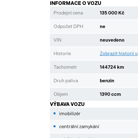
INFORMACE O VOZU
Prodejní cena
135 000 Kč
Odpočet DPH
ne
VIN
neuvedeno
Historie
Zobrazit historii 
Tachometr
144724 km
Druh paliva
benzin
Objem
1390 ccm
VÝBAVA VOZU
imobilizér
centrální zamykání