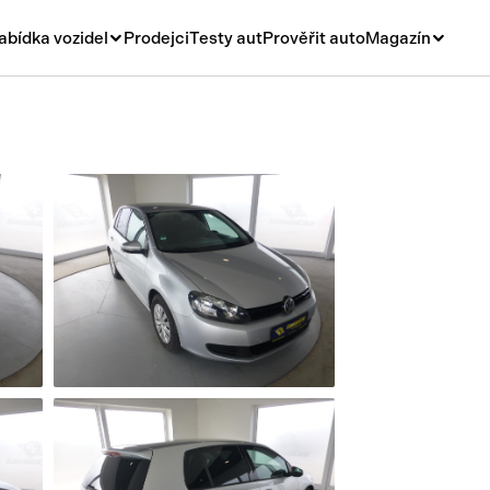
abídka vozidel
Prodejci
Testy aut
Prověřit auto
Magazín
Novinky
vá
Rady a tipy
ní
Nové modely
á
Ojetiny
y
Auto a život
y a návěsy
Videa
sy
í stroje
í díly