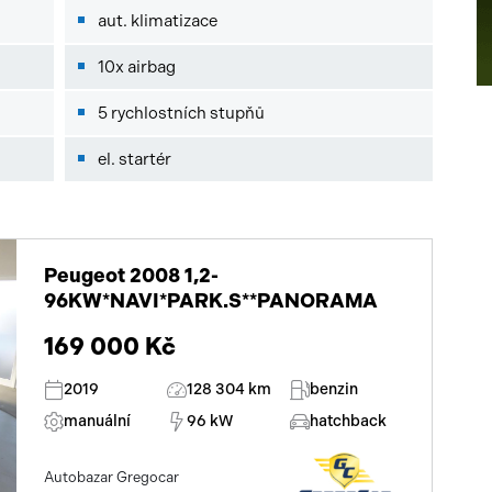
aut. klimatizace
10x airbag
5 rychlostních stupňů
el. startér
Peugeot 2008 1,2-
96KW*NAVI*PARK.S**PANORAMA
169 000 Kč
2019
128 304 km
benzin
manuální
96 kW
hatchback
Autobazar Gregocar