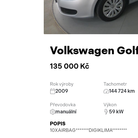
Volkswagen Golf
135 000 Kč
Rok výroby
Tachometr
2009
144 724 km
Převodovka
Výkon
manuální
59 kW
POPIS
10XAIRBAG*******DIGIKLIMA********