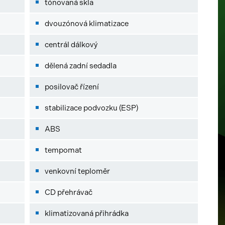
tónovaná skla
dvouzónová klimatizace
centrál dálkový
dělená zadní sedadla
posilovač řízení
ů
stabilizace podvozku (ESP)
ABS
tempomat
venkovní teploměr
CD přehrávač
klimatizovaná přihrádka