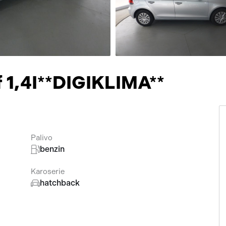
Přísluš
 1,4I**DIGIKLIMA**
Palivo
benzin
Karoserie
hatchback