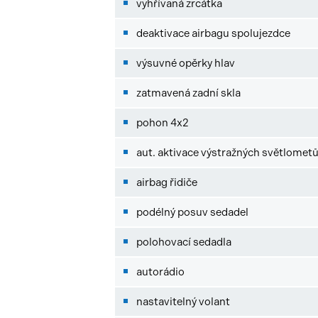
vyhřívaná zrcátka
deaktivace airbagu spolujezdce
výsuvné opěrky hlav
zatmavená zadní skla
pohon 4x2
aut. aktivace výstražných světlomet
airbag řidiče
podélný posuv sedadel
polohovací sedadla
autorádio
nastavitelný volant