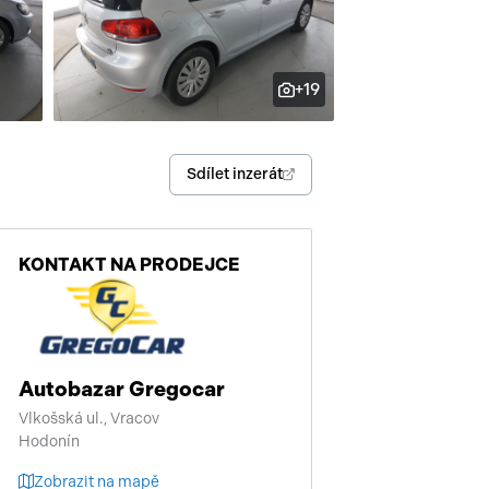
enství
+19
Sdílet inzerát
KONTAKT NA PRODEJCE
Autobazar Gregocar
Vlkošská ul., Vracov
Hodonín
Zobrazit na mapě