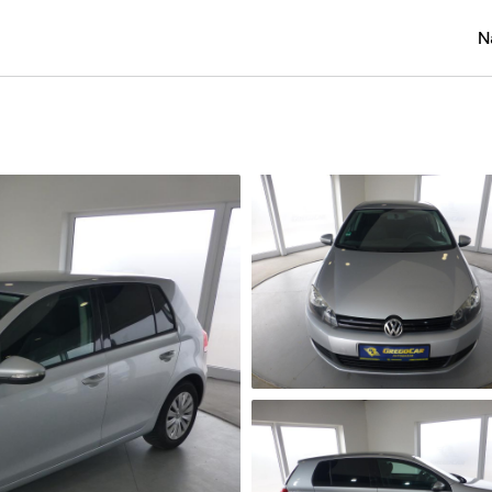
N
Osobní
Užitko
Náklad
Obytn
Motork
Přívěs
Autobu
Pracovn
Náhradn