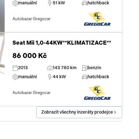
manuální
51 kW
hatchback
Autobazar Gregocar
Seat Mii 1,0-44KW**KLIMATIZACE**
86 000 Kč
2013
143 780 km
benzin
manuální
44 kW
hatchback
Autobazar Gregocar
Zobrazit všechny inzeráty prodejce