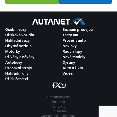
Osobní vozy
Seznam prodejců
Užitková vozidla
Testy aut
Nákladní vozy
Prověřit auto
Obytná vozidla
Novinky
Motorky
Rady a tipy
Přívěsy a návěsy
Nové modely
Autobusy
Ojetiny
Pracovní stroje
Auto a život
Náhradní díly
Videa
Příslušenství
Pro autobazary
Reklama
Kontakty
Soukromí
Ochrana osobních údajů