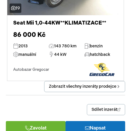
19
Seat Mii 1,0-44KW**KLIMATIZACE**
86 000 Kč
2013
143 780 km
benzin
manuální
44 kW
hatchback
Autobazar Gregocar
Zobrazit všechny inzeráty prodejce
Sdílet inzerát
Zavolat
Napsat