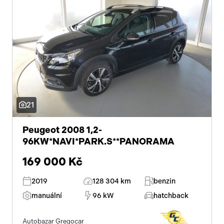
21
Peugeot 2008 1,2-
96KW*NAVI*PARK.S**PANORAMA
169 000 Kč
2019
128 304 km
benzin
manuální
96 kW
hatchback
Autobazar Gregocar