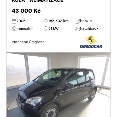
KOLA***KLIMATIZACE*
43 000 Kč
2005
186 533 km
benzin
manuální
51 kW
hatchback
Autobazar Gregocar