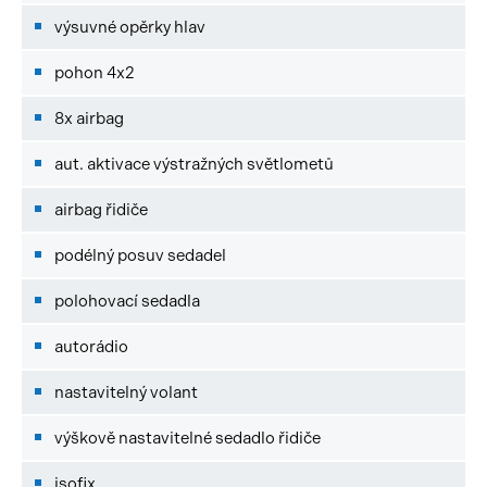
výsuvné opěrky hlav
pohon 4x2
8x airbag
aut. aktivace výstražných světlometů
airbag řidiče
podélný posuv sedadel
polohovací sedadla
autorádio
nastavitelný volant
výškově nastavitelné sedadlo řidiče
isofix