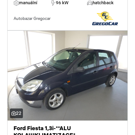
manuální
96 kW
hatchback
Autobazar Gregocar
22
Ford Fiesta 1,3i-**ALU