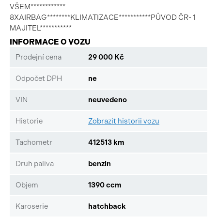
VŠEM************
8XAIRBAG********KLIMATIZACE***********PŮVOD ČR- 1
MAJITEL***********
INFORMACE O VOZU
Prodejní cena
29 000 Kč
Odpočet DPH
ne
VIN
neuvedeno
Historie
Zobrazit historii vozu
Tachometr
412513 km
Druh paliva
benzin
Objem
1390 ccm
Karoserie
hatchback