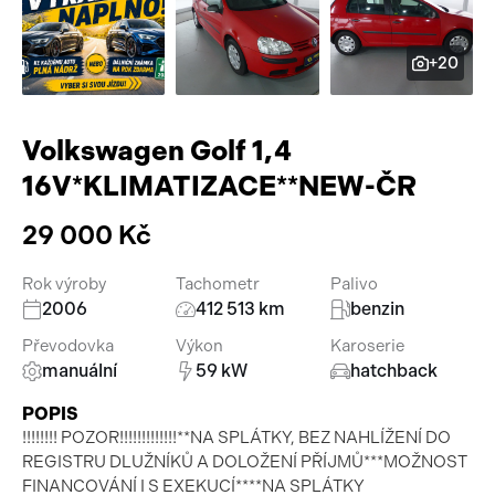
Pracovní stroje
Auto a život
+20
Náhradní díly
Videa
Příslušenství
Volkswagen Golf 1,4
16V*KLIMATIZACE**NEW-ČR
29 000 Kč
Rok výroby
Tachometr
Palivo
2006
412 513 km
benzin
Převodovka
Výkon
Karoserie
manuální
59 kW
hatchback
POPIS
!!!!!!!! POZOR!!!!!!!!!!!!!**NA SPLÁTKY, BEZ NAHLÍŽENÍ DO
REGISTRU DLUŽNÍKŮ A DOLOŽENÍ PŘÍJMŮ***MOŽNOST
FINANCOVÁNÍ I S EXEKUCÍ****NA SPLÁTKY