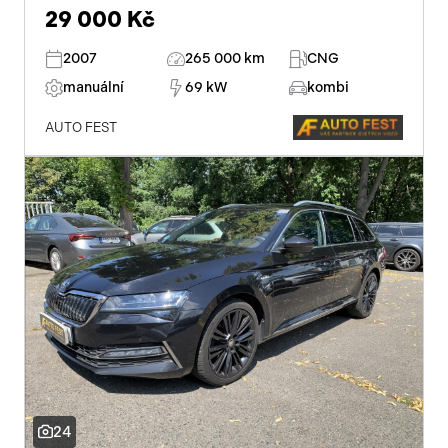
29 000 Kč
2007
265 000 km
CNG
manuální
69 kW
kombi
AUTO FEST
24