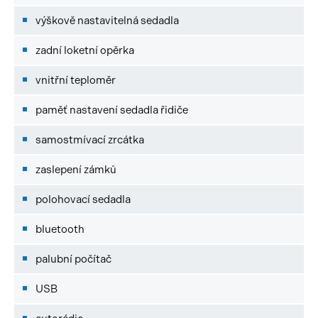
výškově nastavitelná sedadla
zadní loketní opěrka
vnitřní teploměr
paměť nastavení sedadla řidiče
samostmívací zrcátka
zaslepení zámků
polohovací sedadla
bluetooth
palubní počítač
USB