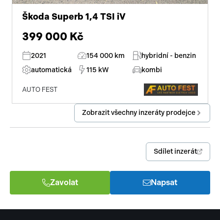
Škoda Superb 1,4 TSI iV
399 000 Kč
2021
154 000 km
hybridní - benzin
automatická
115 kW
kombi
AUTO FEST
Zobrazit všechny inzeráty prodejce
Sdílet inzerát
Zavolat
Napsat