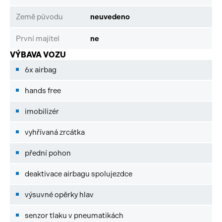
Země původu
neuvedeno
První majitel
ne
VÝBAVA VOZU
6x airbag
hands free
imobilizér
vyhřívaná zrcátka
přední pohon
deaktivace airbagu spolujezdce
výsuvné opěrky hlav
senzor tlaku v pneumatikách