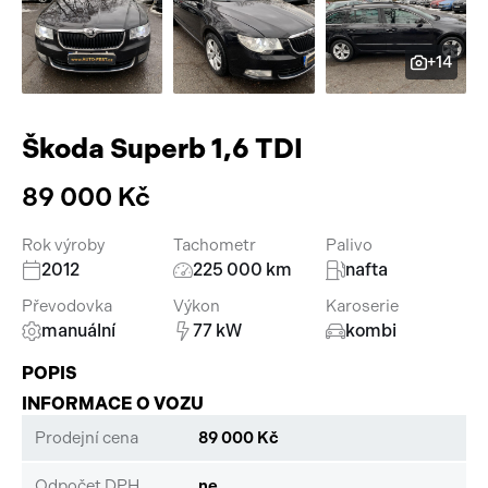
Pracovní stroje
Auto a život
+14
Náhradní díly
Videa
Příslušenství
Škoda Superb 1,6 TDI
89 000 Kč
Rok výroby
Tachometr
Palivo
2012
225 000 km
nafta
Převodovka
Výkon
Karoserie
manuální
77 kW
kombi
POPIS
INFORMACE O VOZU
Prodejní cena
89 000 Kč
Odpočet DPH
ne