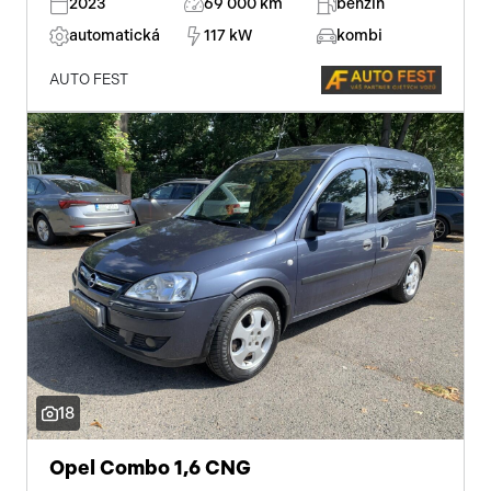
2023
69 000 km
benzin
automatická
117 kW
kombi
AUTO FEST
18
Opel Combo 1,6 CNG