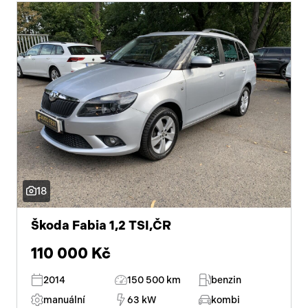
18
Škoda Fabia 1,2 TSI,ČR
110 000 Kč
2014
150 500 km
benzin
manuální
63 kW
kombi