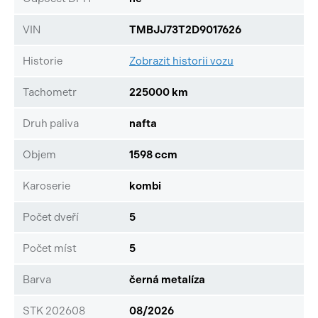
VIN
TMBJJ73T2D9017626
Historie
Zobrazit historii vozu
Tachometr
225000 km
Druh paliva
nafta
Objem
1598 ccm
Karoserie
kombi
Počet dveří
5
Počet míst
5
Barva
černá metalíza
STK 202608
08/2026