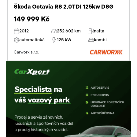
5 rychlostních stupňů
Škoda Octavia RS 2,0TDI 125kw DSG
149 999 Kč
2012
252 602 km
nafta
automatická
125 kW
kombi
Carworx s.r.o.