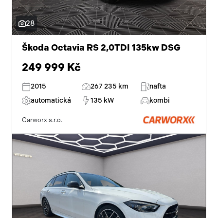
28
Škoda Octavia RS 2,0TDI 135kw DSG
249 999 Kč
2015
267 235 km
nafta
automatická
135 kW
kombi
Carworx s.r.o.