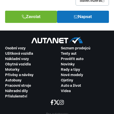
Sdílet inzerát
Zavolat
Napsat
Osobní vozy
Seznam prodejců
Užitková vozidla
Testy aut
Nákladní vozy
Prověřit auto
Obytná vozidla
Novinky
Motorky
Rady a tipy
Přívěsy a návěsy
Nové modely
Autobusy
Ojetiny
Pracovní stroje
Auto a život
Náhradní díly
Videa
Příslušenství
Pro autobazary