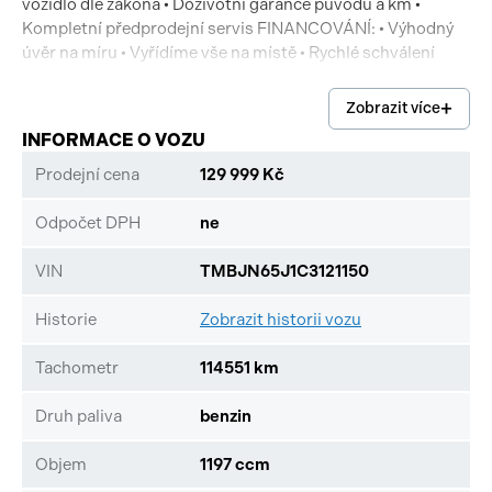
vozidlo dle zákona • Doživotní garance původu a km •
Kompletní předprodejní servis FINANCOVÁNÍ: • Výhodný
úvěr na míru • Vyřídíme vše na místě • Rychlé schválení
Neváhejte zavolat nebo napsat – rádi zodpovíme všechny
dotazy a domluvíme prohlídku!
Zobrazit více
INFORMACE O VOZU
Prodejní cena
129 999 Kč
Odpočet DPH
ne
VIN
TMBJN65J1C3121150
Historie
Zobrazit historii vozu
Tachometr
114551 km
Druh paliva
benzin
Objem
1197 ccm