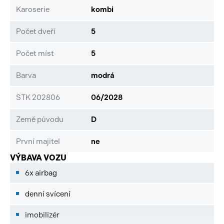
Karoserie
kombi
Počet dveří
5
Počet míst
5
Barva
modrá
STK 202806
06/2028
Země původu
D
První majitel
ne
VÝBAVA VOZU
6x airbag
denní svícení
imobilizér