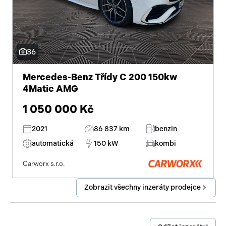
36
Mercedes-Benz Třídy C 200 150kw
4Matic AMG
1 050 000 Kč
2021
86 837 km
benzin
automatická
150 kW
kombi
Carworx s.r.o.
Zobrazit všechny inzeráty prodejce