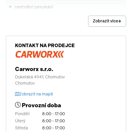
centrální zamykání
přední pohon
Zobrazit více
deaktivace airbagu spolujezdce
palubní počítač
KONTAKT NA PRODEJCE
autorádio
Carworx s.r.o.
nastavitelný volant
Dukelská 4941, Chomutov
isofix
Chomutov
zadní stěrač
Zobrazit na mapě
Provozní doba
mlhovky
Pondělí
8:00 - 17:00
alu kola
Úterý
8:00 - 17:00
Středa
8:00 - 17:00