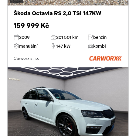
Škoda Octavia RS 2,0 TSI 147KW
159 999 Kč
2009
201 501 km
benzin
manuální
147 kW
kombi
Carworx s.r.o.