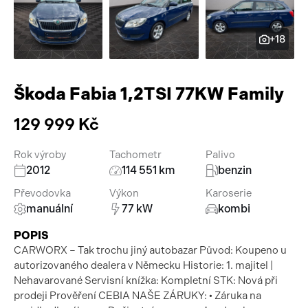
Pracovní stroje
Auto a život
+18
Náhradní díly
Videa
Příslušenství
Škoda Fabia 1,2TSI 77KW Family
129 999 Kč
Rok výroby
Tachometr
Palivo
2012
114 551 km
benzin
Převodovka
Výkon
Karoserie
manuální
77 kW
kombi
POPIS
CARWORX – Tak trochu jiný autobazar Původ: Koupeno u
autorizovaného dealera v Německu Historie: 1. majitel |
Nehavarované Servisní knížka: Kompletní STK: Nová při
prodeji Prověření CEBIA NAŠE ZÁRUKY: • Záruka na