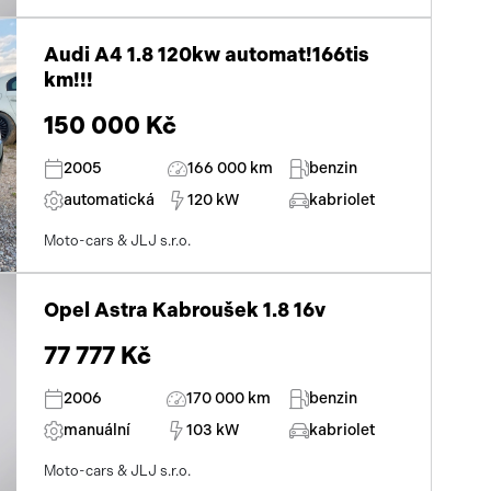
Audi A4 1.8 120kw automat!166tis
km!!!
150 000 Kč
2005
166 000 km
benzin
automatická
120 kW
kabriolet
Moto-cars & JLJ s.r.o.
Opel Astra Kabroušek 1.8 16v
77 777 Kč
2006
170 000 km
benzin
manuální
103 kW
kabriolet
Moto-cars & JLJ s.r.o.