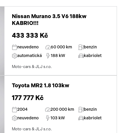
Nissan Murano 3.5 V6 188kw
KABRIO!!!
433 333 Kč
neuvedeno
60 000 km
benzin
automatická
188 kW
kabriolet
Moto-cars & JLJ s.r.o.
Toyota MR2 1.8 103kw
177 777 Kč
2004
200 000 km
benzin
neuvedeno
103 kW
kabriolet
Moto-cars & JLJ s.r.o.