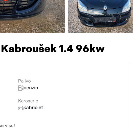
Přísluš
 Kabroušek 1.4 96kw
Palivo
benzin
Karoserie
kabriolet
ervisu!