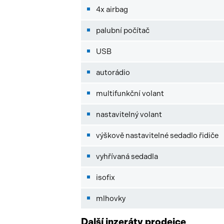
4x airbag
palubní počítač
USB
autorádio
multifunkční volant
nastavitelný volant
výškově nastavitelné sedadlo řidiče
vyhřívaná sedadla
isofix
mlhovky
Další inzeráty prodejce