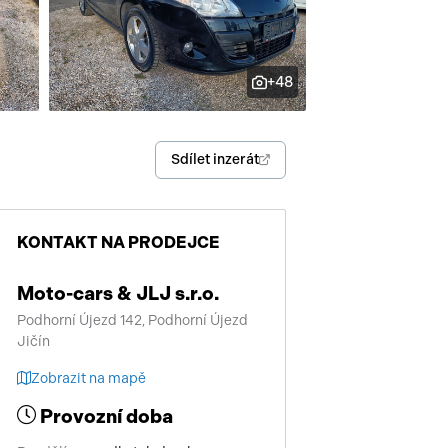
enství
+48
Sdílet inzerát
KONTAKT NA PRODEJCE
Moto-cars & JLJ s.r.o.
Podhorní Újezd 142, Podhorní Újezd
Jičín
Zobrazit na mapě
Provozní doba