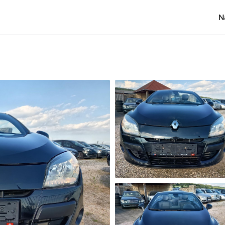
N
Osobní
Užitko
Náklad
Obytn
Motork
Přívěs
Autobu
Pracovn
Náhradn