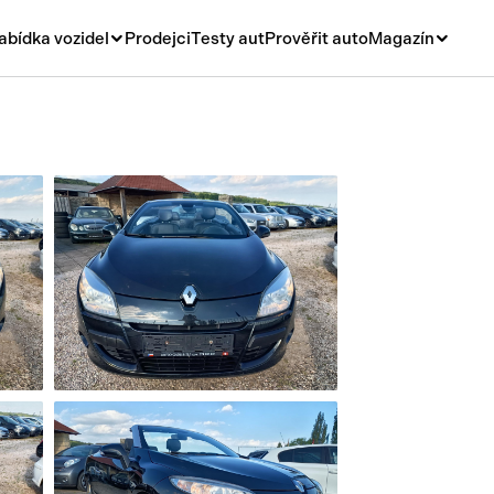
abídka vozidel
Prodejci
Testy aut
Prověřit auto
Magazín
Novinky
vá
Rady a tipy
ní
Nové modely
á
Ojetiny
y
Auto a život
y a návěsy
Videa
sy
í stroje
í díly