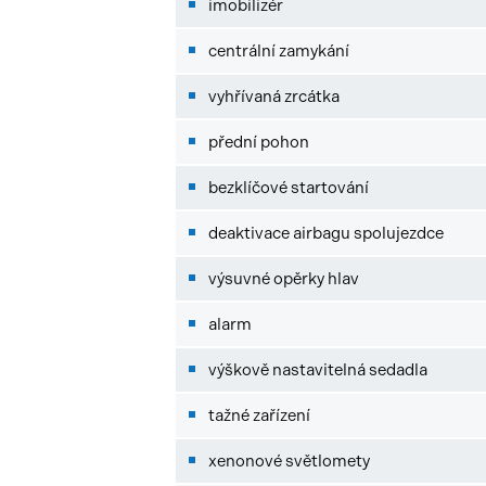
imobilizér
centrální zamykání
vyhřívaná zrcátka
přední pohon
bezklíčové startování
deaktivace airbagu spolujezdce
výsuvné opěrky hlav
alarm
výškově nastavitelná sedadla
tažné zařízení
xenonové světlomety