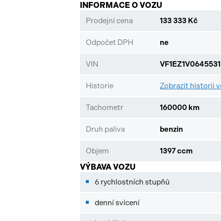
INFORMACE O VOZU
Prodejní cena
133 333 Kč
Odpočet DPH
ne
VIN
VF1EZ1V0645531
Historie
Zobrazit historii 
Tachometr
160000 km
Druh paliva
benzin
Objem
1397 ccm
VÝBAVA VOZU
6 rychlostních stupňů
denní svícení