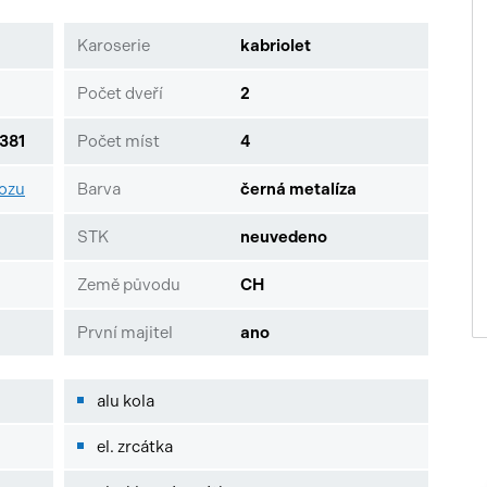
Karoserie
kabriolet
Počet dveří
2
381
Počet míst
4
vozu
Barva
černá metalíza
STK
neuvedeno
Země původu
CH
První majitel
ano
alu kola
el. zrcátka