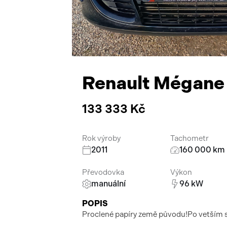
Renault Mégane
133 333 Kč
Rok výroby
Tachometr
2011
160 000 km
Převodovka
Výkon
manuální
96 kW
POPIS
Proclené papíry země původu!Po vetším s