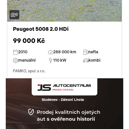
9
Peugeot 5008 2.0 HDi
99 000 Kč
2010
288 000 km
nafta
manuální
110 kW
kombi
FAMKO, spol. s r.o.