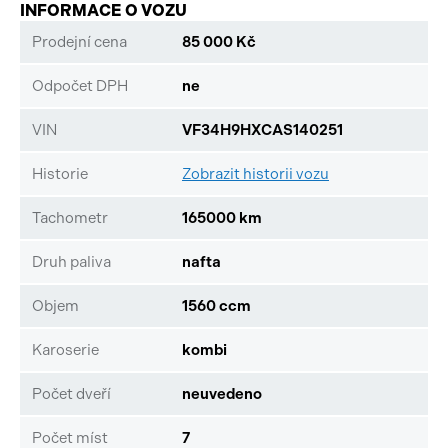
INFORMACE O VOZU
Prodejní cena
85 000 Kč
Odpočet DPH
ne
VIN
VF34H9HXCAS140251
Historie
Zobrazit historii vozu
Tachometr
165000 km
Druh paliva
nafta
Objem
1560 ccm
Karoserie
kombi
Počet dveří
neuvedeno
Počet míst
7