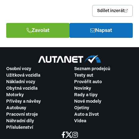
Sdílet inzerát
Zavolat
Napsat
Osobní vozy
Seznam prodejců
Užitková vozidla
Testy aut
Nákladní vozy
Prověřit auto
Obytná vozidla
Novinky
Motorky
Rady a tipy
Přívěsy a návěsy
Nové modely
Autobusy
Ojetiny
Pracovní stroje
Auto a život
Náhradní díly
Videa
Příslušenství