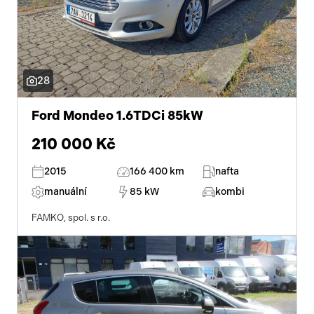
28
Ford Mondeo 1.6TDCi 85kW
210 000 Kč
2015
166 400 km
nafta
manuální
85 kW
kombi
FAMKO, spol. s r.o.