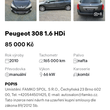
Pracovní stroje
Auto a život
+8
Náhradní díly
Videa
Příslušenství
Peugeot 308 1.6 HDi
85 000 Kč
Rok výroby
Tachometr
Palivo
2010
165 000 km
nafta
Převodovka
Výkon
Karoserie
manuální
66 kW
kombi
POPIS
Umístění: FAMKO SPOL. S R.O., Čechyňská 23 Brno 602
00, Tel: +420544501425, E-mail: autosalon@famko.cz.
Tato inzerce není návrh na uzavření kupní smlouvy dle
zákona 89/2012 Sb.