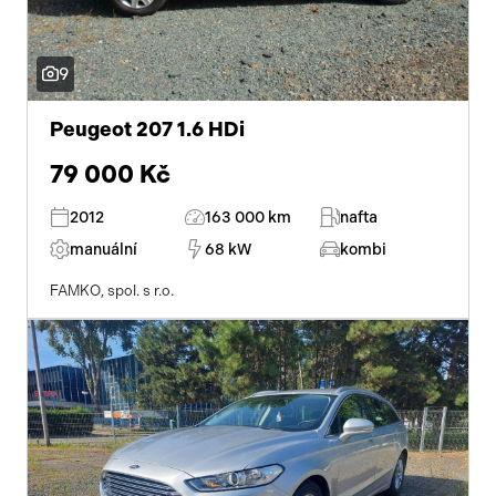
9
Peugeot 207 1.6 HDi
79 000 Kč
2012
163 000 km
nafta
manuální
68 kW
kombi
FAMKO, spol. s r.o.