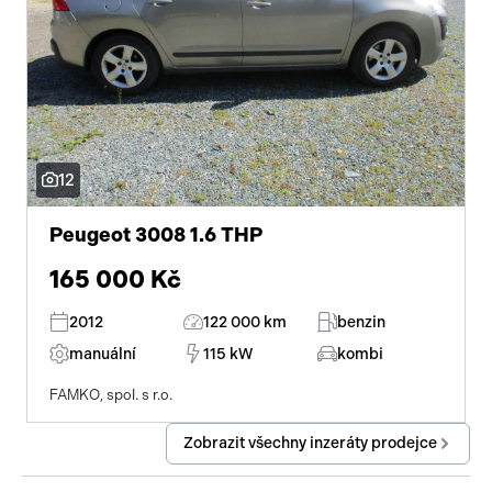
12
Peugeot 3008 1.6 THP
165 000 Kč
2012
122 000 km
benzin
manuální
115 kW
kombi
FAMKO, spol. s r.o.
Zobrazit všechny inzeráty prodejce