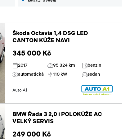
senzor světel
Škoda Octavia 1,4 DSG LED
CANTON KŮŽE NAVI
345 000 Kč
2017
95 324 km
benzin
automatická
110 kW
sedan
Auto A1
BMW Řada 3 2,0 i POLOKŮŽE AC
VELKÝ SERVIS
249 000 Kč