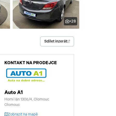
enství
+28
Sdílet inzerát
KONTAKT NA PRODEJCE
Auto A1
Horní lán 1306/4, Olomouc
Olomouc
Zobrazit na mapě