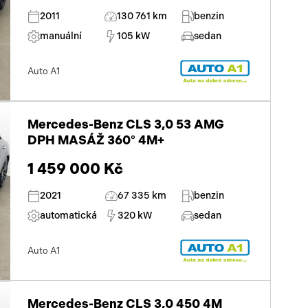
2011
130 761 km
benzin
manuální
105 kW
sedan
Auto A1
Mercedes-Benz CLS 3,0 53 AMG
DPH MASÁŽ 360° 4M+
1 459 000 Kč
2021
67 335 km
benzin
automatická
320 kW
sedan
Auto A1
Mercedes-Benz CLS 3,0 450 4M