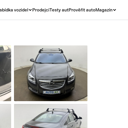
abídka vozidel
Prodejci
Testy aut
Prověřit auto
Magazín
Novinky
vá
Rady a tipy
ní
Nové modely
á
Ojetiny
y
Auto a život
y a návěsy
Videa
sy
í stroje
í díly