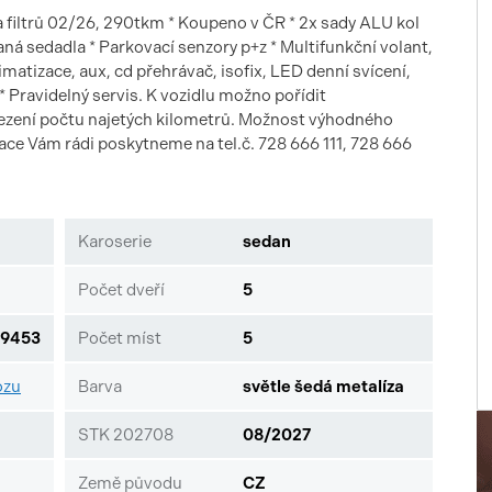
 a filtrů 02/26, 290tkm * Koupeno v ČR * 2x sady ALU kol
aná sedadla * Parkovací senzory p+z * Multifunkční volant,
matizace, aux, cd přehrávač, isofix, LED denní svícení,
** Pravidelný servis. K vozidlu možno pořídit
ezení počtu najetých kilometrů. Možnost výhodného
ce Vám rádi poskytneme na tel.č. 728 666 111, 728 666
Karoserie
sedan
Počet dveří
5
9453
Počet míst
5
ozu
Barva
světle šedá metalíza
STK 202708
08/2027
Země původu
CZ