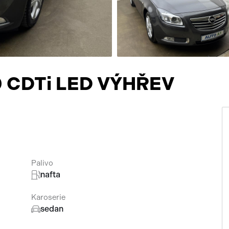
Přísluš
,0 CDTi LED VÝHŘEV
Palivo
nafta
Karoserie
sedan