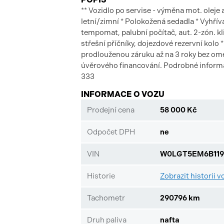
** Vozidlo po servise - výměna mot. oleje
letní/zimní * Polokožená sedadla * Vyhřív
tempomat, palubní počítač, aut. 2-zón. kli
střešní příčníky, dojezdové rezervní kolo 
prodlouženou záruku až na 3 roky bez om
úvěrového financování. Podrobné informa
333
INFORMACE O VOZU
Prodejní cena
58 000 Kč
Odpočet DPH
ne
VIN
W0LGT5EM6B119
Historie
Zobrazit historii v
Tachometr
290796 km
Druh paliva
nafta