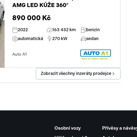
AMG LED KŮŽE 360°
890 000 Kč
2022
163 432 km
benzin
automatická
270 kW
sedan
Auto A1
Zobrazit všechny inzeráty prodejce
Osobní vozy
Přívěsy a návěs