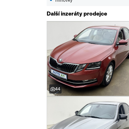
mlhovky
Další inzeráty prodejce
44