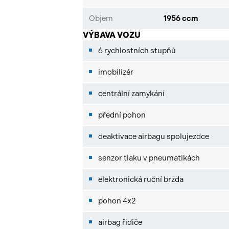
Objem
1956 ccm
VÝBAVA VOZU
6 rychlostních stupňů
imobilizér
centrální zamykání
přední pohon
deaktivace airbagu spolujezdce
senzor tlaku v pneumatikách
elektronická ruční brzda
pohon 4x2
airbag řidiče