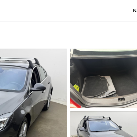
N
Osobní
Užitko
Náklad
Obytn
Motork
Přívěs
Autobu
Pracovn
Náhradn