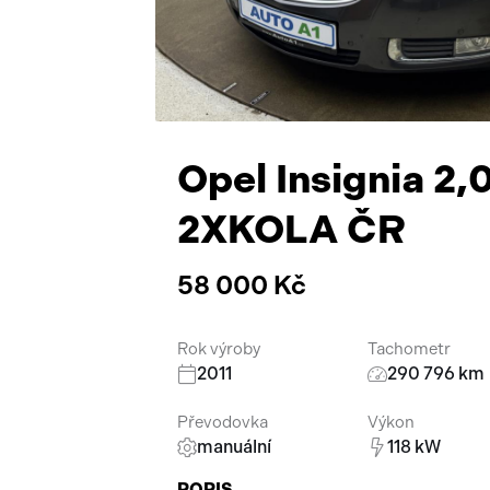
Opel Insignia 2
2XKOLA ČR
58 000 Kč
Rok výroby
Tachometr
2011
290 796 km
Převodovka
Výkon
manuální
118 kW
POPIS