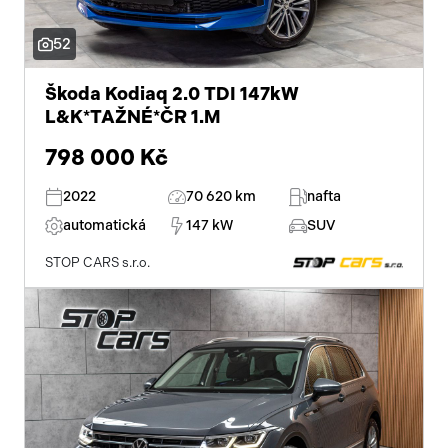
52
Škoda Kodiaq 2.0 TDI 147kW
L&K*TAŽNÉ*ČR 1.M
798 000 Kč
2022
70 620 km
nafta
automatická
147 kW
SUV
STOP CARS s.r.o.