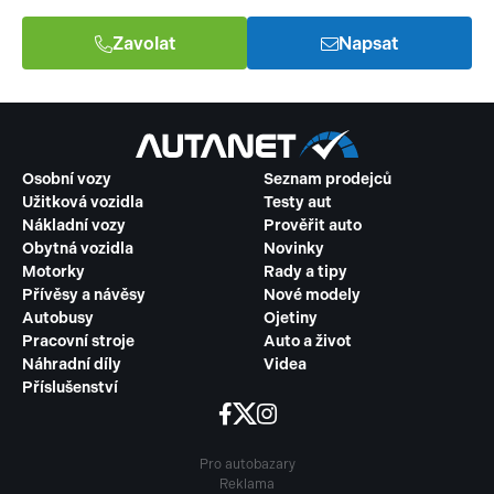
Zavolat
Napsat
Osobní vozy
Seznam prodejců
Užitková vozidla
Testy aut
Nákladní vozy
Prověřit auto
Obytná vozidla
Novinky
Motorky
Rady a tipy
Přívěsy a návěsy
Nové modely
Autobusy
Ojetiny
Pracovní stroje
Auto a život
Náhradní díly
Videa
Příslušenství
Pro autobazary
Reklama