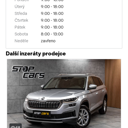
Úterý
9:00 - 18:00
DVD přehrávač
Středa
9:00 - 18:00
bluetooth
Čtvrtek
9:00 - 18:00
Pátek
9:00 - 18:00
palubní počítač
Sobota
8:00 - 13:00
Neděle
zavřeno
USB
Další inzeráty prodejce
autorádio
multifunkční volant
nastavitelný volant
výškově nastavitelné sedadlo řidiče
vyhřívaná sedadla
el. seřiditelná sedadla