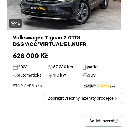
46
Volkswagen Tiguan 2.0TDI
DSG*ACC*VIRTUAL*EL.KUFR
628 000 Kč
2023
67 230 km
nafta
automatická
110 kW
SUV
STOP CARS s.r.o.
Zobrazit všechny inzeráty prodejce
Sdílet inzerát