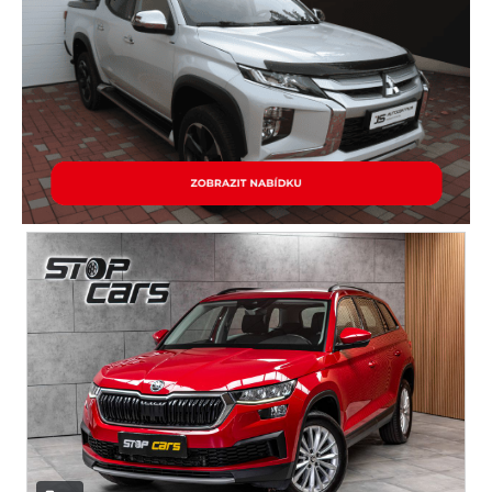
adaptivní tempomat
posilovač řízení
stabilizace podvozku (ESP)
protiprokluzový systém kol (ASR)
pohon 4x4
ABS
venkovní teploměr
CD přehrávač
parkovací senzory přední
hlídání mrtvého úhlu
plní 'EURO V'