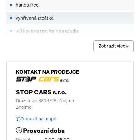
hands free
vyhřívaná zrcátka
výškově nastavitelná sedadla
řazení pádly pod volantem
Zobrazit více
kožené čalounění
odvětrávaná sedadla
KONTAKT NA PRODEJCE
paměť nastavení sedadla řidiče
STOP CARS s.r.o.
sportovní sedadla
Družstevní 3894/28, Znojmo
Znojmo
uzávěrka diferenciálu
Zobrazit na mapě
střešní šíbr el.
Provozní doba
tažné zařízení
Pondělí
9:00 - 18:00