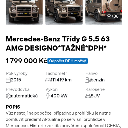
Pracovní stroje
Auto a život
+38
Náhradní díly
Videa
Příslušenství
Mercedes-Benz Třídy G 5.5 63
AMG DESIGNO*TAŽNÉ*DPH*
1 799 000 Kč
Odpočet DPH možný
Rok výroby
Tachometr
Palivo
2015
111 419 km
benzin
Převodovka
Výkon
Karoserie
automatická
400 kW
SUV
POPIS
Vůz nestojí na pobočce, případnou prohlídku je nutné
domluvit předem! Aktuálně po servisní prohlídce v
Mercedesu. Historie vozidla prověřena společností CEBIA,