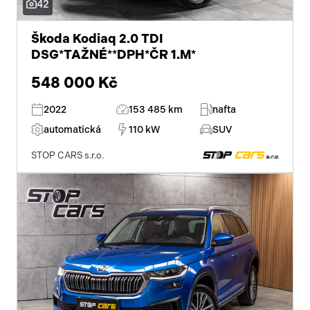
42
hlasové ovládání palubního počítače
Škoda Kodiaq 2.0 TDI
DSG*TAŽNÉ**DPH*ČR 1.M*
satelitní navigace
548 000 Kč
senzor světel
2022
153 485 km
nafta
parkovací kamera
automatická
110 kW
SUV
uzávěrka mezináprav. diferenciálu
STOP CARS s.r.o.
uzávěrka předního diferenciálu