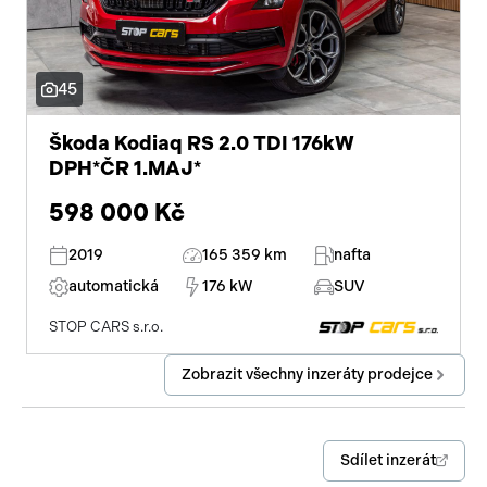
dotykové ovládání palubního počítače
venkovní teploměr
45
automatické parkování
Škoda Kodiaq RS 2.0 TDI 176kW
parkovací senzory přední
DPH*ČR 1.MAJ*
598 000 Kč
hlídání mrtvého úhlu
2019
165 359 km
nafta
hlasové ovládání palubního počítače
automatická
176 kW
SUV
10x airbag
STOP CARS s.r.o.
satelitní navigace
Zobrazit všechny inzeráty prodejce
senzor světel
zadní světla LED
Sdílet inzerát