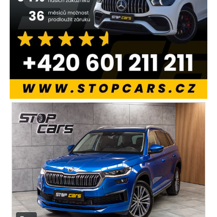
el. dovírání dveří
nezávislé topení
bluetooth
palubní počítač
USB
digitální přístrojový štít
autorádio
multifunkční volant
nastavitelný volant
výškově nastavitelné sedadlo řidiče
vyhřívaná sedadla