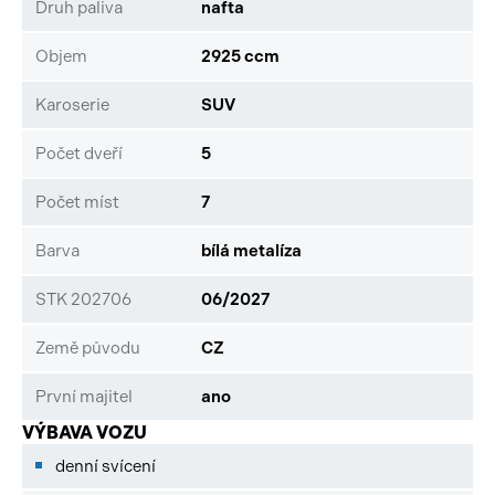
clonou. Tato nabídka má pouze informativní charakter a
Druh paliva
nafta
neslouží jako podklad pro uzavření objednávky. STOP
CARS s.r.o. si vyhrazuje právo uzavření všech smluvních
Objem
2925 ccm
vztahů písemně.
Karoserie
SUV
Počet dveří
5
Počet míst
7
Barva
bílá metalíza
STK 202706
06/2027
Země původu
CZ
První majitel
ano
VÝBAVA VOZU
denní svícení