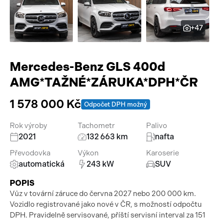
Pracovní stroje
Auto a život
+47
Náhradní díly
Videa
Příslušenství
Mercedes-Benz GLS 400d
AMG*TAŽNÉ*ZÁRUKA*DPH*ČR
1 578 000 Kč
Odpočet DPH možný
Rok výroby
Tachometr
Palivo
2021
132 663 km
nafta
Převodovka
Výkon
Karoserie
automatická
243 kW
SUV
POPIS
Vůz v tovární záruce do června 2027 nebo 200 000 km.
Vozidlo registrované jako nové v ČR, s možností odpočtu
DPH. Pravidelně servisované, příští servisní interval za 151