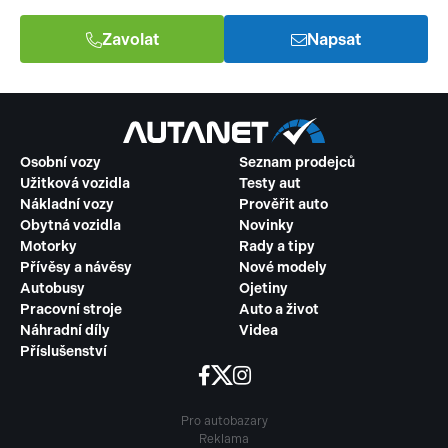
Zavolat
Napsat
Osobní vozy
Seznam prodejců
Užitková vozidla
Testy aut
Nákladní vozy
Prověřit auto
Obytná vozidla
Novinky
Motorky
Rady a tipy
Přívěsy a návěsy
Nové modely
Autobusy
Ojetiny
Pracovní stroje
Auto a život
Náhradní díly
Videa
Příslušenství
Pro autobazary
Reklama