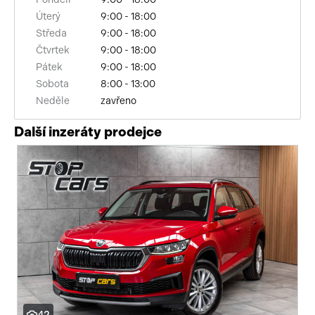
Úterý
9:00 - 18:00
senzor tlaku v pneumatikách
Středa
9:00 - 18:00
sledování únavy řidiče
Čtvrtek
9:00 - 18:00
Pátek
9:00 - 18:00
automatické přepínání dálkových světel
Sobota
8:00 - 13:00
Neděle
zavřeno
výškově nastavitelná sedadla
Další inzeráty prodejce
zadní loketní opěrka
360° monitorovací systém (AVM)
řazení pádly pod volantem
kožené čalounění
odvětrávaná sedadla
paměť nastavení sedadla řidiče