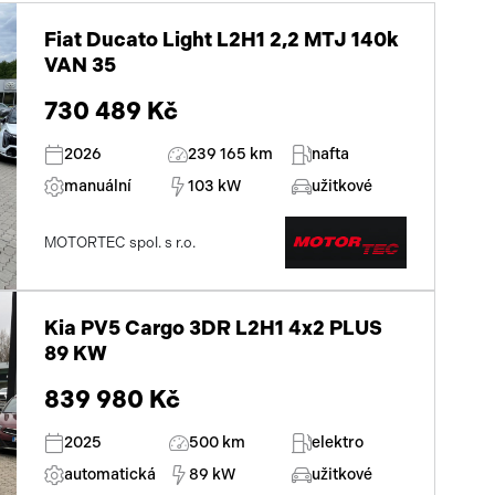
parkovací kamera
Fiat Ducato Light L2H1 2,2 MTJ 140k
zadní světla LED
VAN 35
730 489 Kč
2026
239 165 km
nafta
manuální
103 kW
užitkové
MOTORTEC spol. s r.o.
Kia PV5 Cargo 3DR L2H1 4x2 PLUS
89 KW
839 980 Kč
2025
500 km
elektro
automatická
89 kW
užitkové