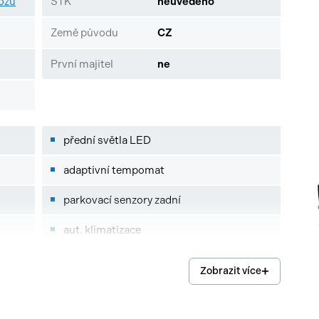
vozu
STK
neuvedeno
Země původu
CZ
První majitel
ne
přední světla LED
adaptivní tempomat
parkovací senzory zadní
aut. klimatizace
měnič 220V
Zobrazit více
zpětné kamery