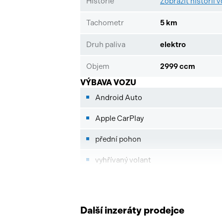
Historie
Zobrazit historii 
Tachometr
5 km
Druh paliva
elektro
Objem
2999 ccm
VÝBAVA VOZU
Android Auto
Apple CarPlay
přední pohon
vyhřívaný volant
kožené čalounění
multifunkční volant
Další inzeráty prodejce