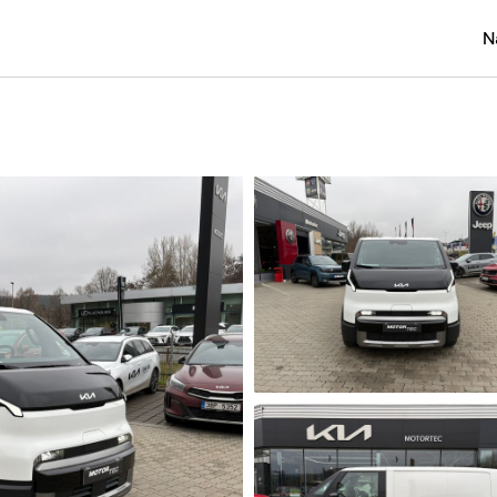
N
Osobní
Užitko
Náklad
Obytn
Motork
Přívěs
Autobu
Pracovn
Náhradn