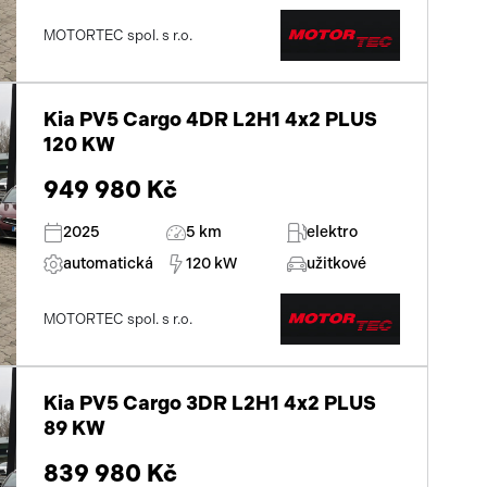
MOTORTEC spol. s r.o.
Kia PV5 Cargo 4DR L2H1 4x2 PLUS
120 KW
949 980 Kč
2025
5 km
elektro
automatická
120 kW
užitkové
MOTORTEC spol. s r.o.
Kia PV5 Cargo 3DR L2H1 4x2 PLUS
89 KW
839 980 Kč