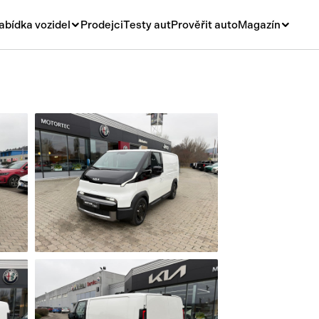
abídka vozidel
Prodejci
Testy aut
Prověřit auto
Magazín
Novinky
vá
Rady a tipy
ní
Nové modely
á
Ojetiny
y
Auto a život
y a návěsy
Videa
sy
í stroje
í díly