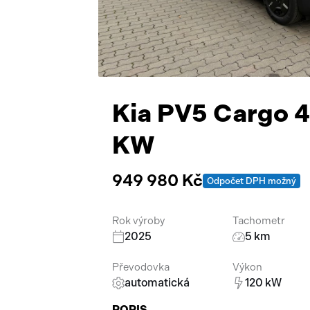
Kia PV5 Cargo 
KW
949 980 Kč
Odpočet DPH možný
Rok výroby
Tachometr
2025
5 km
Převodovka
Výkon
automatická
120 kW
POPIS