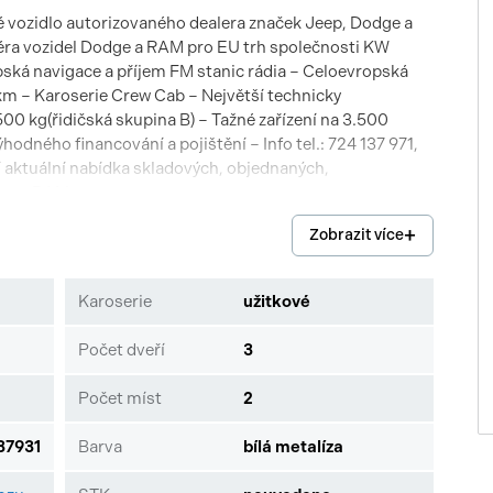
zidlo autorizovaného dealera značek Jeep, Dodge a
éra vozidel Dodge a RAM pro EU trh společnosti KW
ská navigace a příjem FM stanic rádia – Celoevropská
 – Karoserie Crew Cab – Největší technicky
0 kg(řidičská skupina B) – Tažné zařízení na 3.500
odného financování a pojištění – Info tel.: 724 137 971,
aktuální nabídka skladových, objednaných,
dge a RAM na www.motortec.cz.
Zobrazit více
Karoserie
užitkové
Počet dveří
3
Počet míst
2
7931
Barva
bílá metalíza