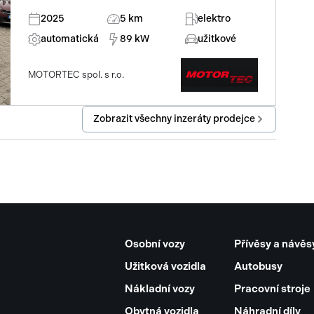
2025
5 km
elektro
automatická
89 kW
užitkové
MOTORTEC spol. s r.o.
Zobrazit všechny inzeráty prodejce
Osobní vozy
Přívěsy a návěs
Užitková vozidla
Autobusy
Nákladní vozy
Pracovní stroje
Obytná vozidla
Náhradní díly