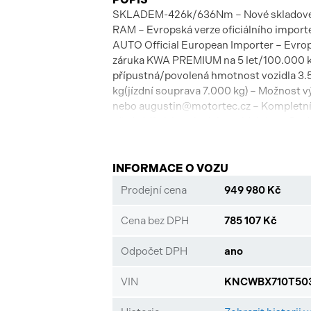
SKLADEM-426k/636Nm – Nové skladové vo
RAM – Evropská verze oficiálního import
AUTO Official European Importer – Evrop
záruka KWA PREMIUM na 5 let/100.000 km
přípustná/povolená hmotnost vozidla 3.50
kg(jízdní souprava 7.000 kg) – Možnost výh
nebo augustin@motortec.cz – Kompletní 
předváděcích a ojetých vozidel Jeep, Do
INFORMACE O VOZU
Prodejní cena
949 980 Kč
Cena bez DPH
785 107 Kč
Odpočet DPH
ano
VIN
KNCWBX710T503