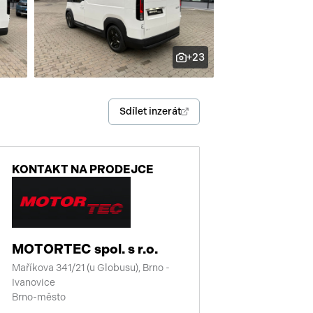
enství
+23
Sdílet inzerát
KONTAKT NA PRODEJCE
MOTORTEC spol. s r.o.
Maříkova 341/21 (u Globusu), Brno -
Ivanovice
Brno-město