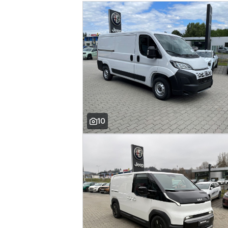
nastavitelný volant
vyhřívaná sedadla
10