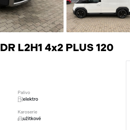
Přísluš
4DR L2H1 4x2 PLUS 120
Palivo
elektro
Karoserie
užitkové