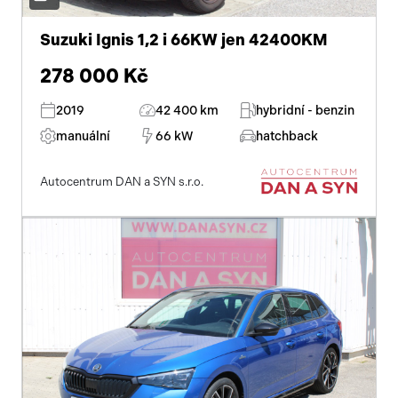
Suzuki Ignis 1,2 i 66KW jen 42400KM
278 000 Kč
2019
42 400 km
hybridní - benzin
manuální
66 kW
hatchback
Autocentrum DAN a SYN s.r.o.