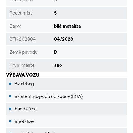
Počet míst
5
Barva
bílá metalíza
STK 202804
04/2028
Země původu
D
První majitel
ano
VÝBAVA VOZU
6x airbag
asistent rozjezdu do kopce (HSA)
hands free
imobilizér