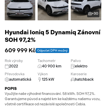
Pracovní stroje
Auto a život
+30
Náhradní díly
Videa
Příslušenství
Hyundai Ioniq 5 Dynamiq Zánovní
SOH 97,2%
609 999 Kč
Odpočet DPH možný
Rok výroby
Tachometr
Palivo
2022
40 900 km
elektro
Převodovka
Výkon
Karoserie
automatická
125 kW
hatchback
POPIS
Využijte naše výhodné financování. 58 kWh. SOH 97,2%.
Garantujeme původ a najeté km ke každému našemu vozu,
včetně certifikace od nezávislé společnosti Cebia.