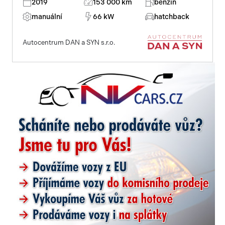
2019
153 000 km
benzin
manuální
66 kW
hatchback
Autocentrum DAN a SYN s.r.o.