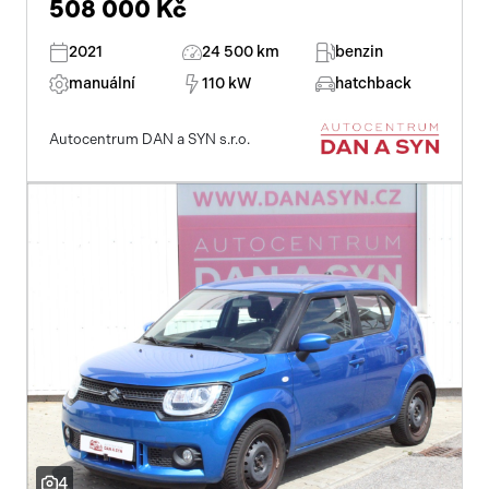
508 000 Kč
2021
24 500 km
benzin
manuální
110 kW
hatchback
Autocentrum DAN a SYN s.r.o.
4