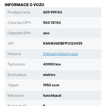
INFORMACE O VOZU
Prodejní cena
609 999 Kč
Cena bez DPH
504 131 Kč
Odpočet DPH
ano
VIN
KMHKN81BFPU124935
Historie
Zobrazit historii vozu
Tachometr
40900 km
Druh paliva
elektro
Objem
1950 ccm
Karoserie
hatchback
Počet dveří
5