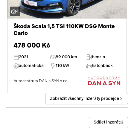
4
Škoda Scala 1,5 TSI 110KW DSG Monte
Carlo
478 000 Kč
2021
89 000 km
benzin
automatická
110 kW
hatchback
Autocentrum DAN a SYN s.r.o.
Zobrazit všechny inzeráty prodejce
Sdílet inzerát