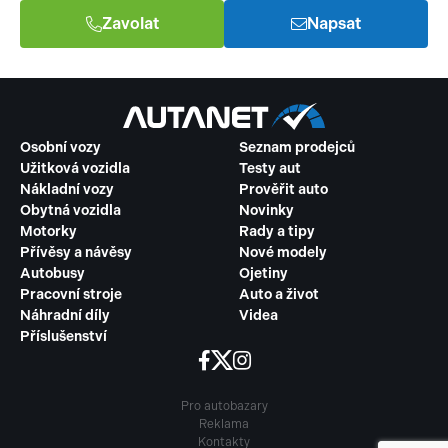
Zavolat
Napsat
Osobní vozy
Seznam prodejců
Užitková vozidla
Testy aut
Nákladní vozy
Prověřit auto
Obytná vozidla
Novinky
Motorky
Rady a tipy
Přívěsy a návěsy
Nové modely
Autobusy
Ojetiny
Pracovní stroje
Auto a život
Náhradní díly
Videa
Příslušenství
Pro autobazary
Reklama
Kontakty