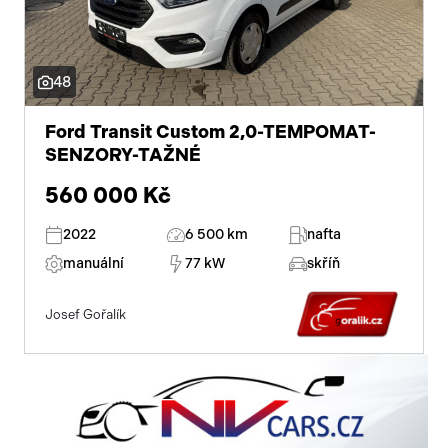
palubní počítač
USB
48
autorádio
Ford Transit Custom 2,0-TEMPOMAT-
multifunkční volant
SENZORY-TAŽNÉ
nastavitelný volant
560 000 Kč
výškově nastavitelné sedadlo řidiče
2022
6 500 km
nafta
vyhřívaná sedadla
manuální
77 kW
skříň
mlhovky
Josef Gořalík
el. zrcátka
senzor stěračů
el. okna