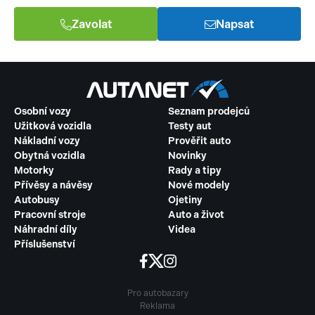
Zavolat
Napsat
senzor světel
parkovací kamera
el. startér
Osobní vozy
Seznam prodejců
Užitková vozidla
Testy aut
Nákladní vozy
Prověřit auto
Obytná vozidla
Novinky
Motorky
Rady a tipy
Přívěsy a návěsy
Nové modely
Autobusy
Ojetiny
Pracovní stroje
Auto a život
Náhradní díly
Videa
Příslušenství
Pro autobazary
Reklama