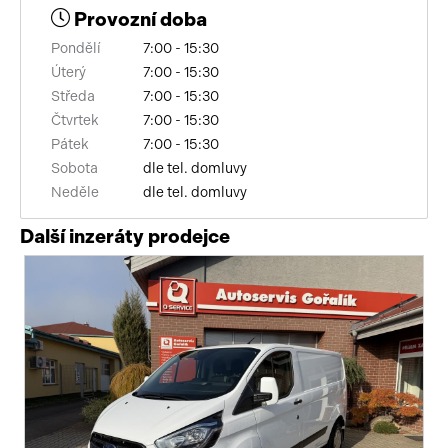
Provozní doba
deaktivace airbagu spolujezdce
Pondělí
7:00 - 15:30
výsuvné opěrky hlav
Úterý
7:00 - 15:30
Středa
7:00 - 15:30
nouzové brzdění (PEBS)
Čtvrtek
7:00 - 15:30
Pátek
7:00 - 15:30
parkovací asistent
Sobota
dle tel. domluvy
Neděle
dle tel. domluvy
podélný posuv sedadel
Další inzeráty prodejce
vyhřívané přední sklo
4x airbag
otáčkoměr
polohovací sedadla
bluetooth