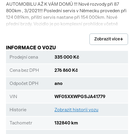
AUTOMOBILU AŽ K VÁM DOMŮ !!! Nové rozvody při 87
800km , 3/2021!!! Poslední servis v Německu proveden při
124 089km, příští servis nastane při 154 000km. Nové
přední brzdy. Vozidlo je po komplexní prohlídce včetně
protokolů emisí, STK, testu tlumičů, brzd a geometrie.
Garance původu a počtu najetých kilometrů. ZÁRUKA NA
Zobrazit více
VOZIDLO 12 MĚSÍCŮ. Dále nabízíme sjednaní pojištění
INFORMACE O VOZU
záruk od Colonnade Insurance až na 36 měsíců.
Prodejní cena
335 000 Kč
Cena bez DPH
276 860 Kč
Odpočet DPH
ano
VIN
WF0SXXWPGSJA41779
Historie
Zobrazit historii vozu
Tachometr
132840 km