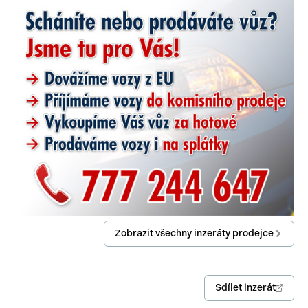
centrál dálkový
parkovací senzory zadní
posilovač řízení
stabilizace podvozku (ESP)
ABS
man. klimatizace
venkovní teploměr
parkovací senzory přední
Zobrazit všechny inzeráty prodejce
plnohodnotné rezervní kolo
hlasové ovládání palubního počítače
Sdílet inzerát
satelitní navigace