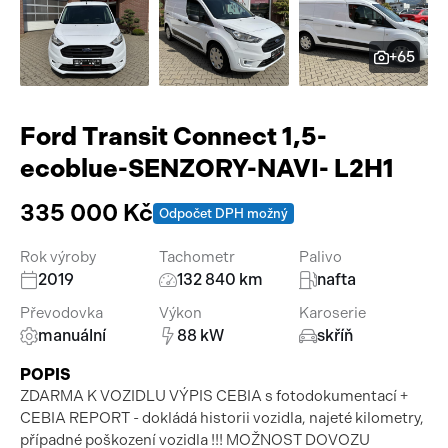
Pracovní stroje
Auto a život
+65
Náhradní díly
Videa
Příslušenství
Ford Transit Connect 1,5-
ecoblue-SENZORY-NAVI- L2H1
335 000 Kč
Odpočet DPH možný
Rok výroby
Tachometr
Palivo
2019
132 840 km
nafta
Převodovka
Výkon
Karoserie
manuální
88 kW
skříň
POPIS
ZDARMA K VOZIDLU VÝPIS CEBIA s fotodokumentací +
CEBIA REPORT - dokládá historii vozidla, najeté kilometry,
případné poškození vozidla !!! MOŽNOST DOVOZU