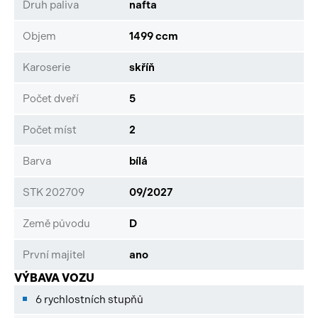
Druh paliva
nafta
Objem
1499 ccm
Karoserie
skříň
Počet dveří
5
Počet míst
2
Barva
bílá
STK 202709
09/2027
Země původu
D
První majitel
ano
VÝBAVA VOZU
6 rychlostních stupňů