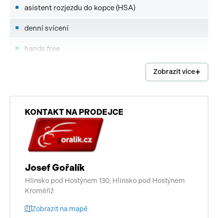
asistent rozjezdu do kopce (HSA)
denní svícení
hands free
Android Auto
Zobrazit více
Apple CarPlay
imobilizér
KONTAKT NA PRODEJCE
start-stop systém
digitální příjem rádia (DAB)
Josef Gořalík
vyhřívaná zrcátka
Hlinsko pod Hostýnem 130, Hlinsko pod Hostýnem
Kroměříž
přední pohon
Zobrazit na mapě
záruka