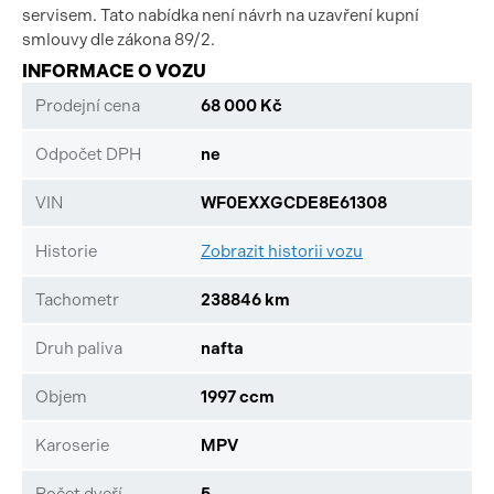
servisem. Tato nabídka není návrh na uzavření kupní
smlouvy dle zákona 89/2.
INFORMACE O VOZU
Prodejní cena
68 000 Kč
Odpočet DPH
ne
VIN
WF0EXXGCDE8E61308
Historie
Zobrazit historii vozu
Tachometr
238846 km
Druh paliva
nafta
Objem
1997 ccm
Karoserie
MPV
Počet dveří
5