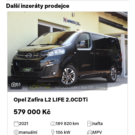
Další inzeráty prodejce
51
Opel Zafira L2 LIFE 2.0CDTi
579 000 Kč
2021
189 820 km
nafta
manuální
106 kW
MPV