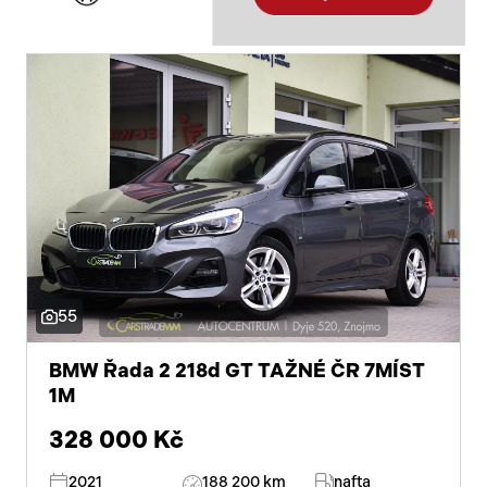
55
BMW Řada 2 218d GT TAŽNÉ ČR 7MÍST
1M
328 000 Kč
2021
188 200 km
nafta