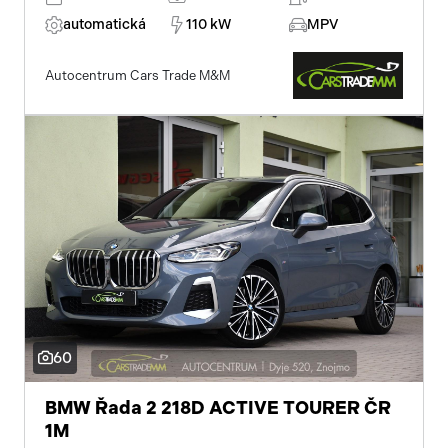
automatická
110 kW
MPV
Autocentrum Cars Trade M&M
60
BMW Řada 2 218D ACTIVE TOURER ČR
1M