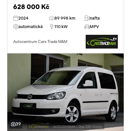
628 000 Kč
2024
89 998 km
nafta
automatická
110 kW
MPV
Autocentrum Cars Trade M&M
39