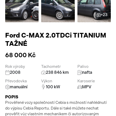
Pracovní stroje
Auto a život
+23
Náhradní díly
Videa
Příslušenství
Ford C-MAX 2.0TDCi TITANIUM
TAŽNÉ
68 000 Kč
Rok výroby
Tachometr
Palivo
2008
238 846 km
nafta
Převodovka
Výkon
Karoserie
manuální
100 kW
MPV
POPIS
Prověřené vozy společností Cebia s možností nahlédnutí
do výpisu Cebia Reportu. Dále si také můžete nechat
prověřit vůz vlastním mechanikem či autorizovaným