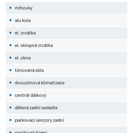
mlhovky
alu kola
el. zrcátka
el. sklopná zrcátka
el. okna
tónovaná skla
dvouzónová klimatizace
centrál dálkový
dělená zadní sedadla
parkovací senzory zadní
posilovač řízení