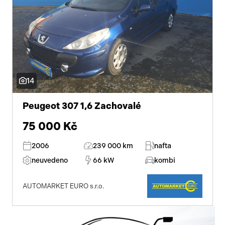
14
Peugeot 307 1,6 Zachovalé
75 000 Kč
2006
239 000 km
nafta
neuvedeno
66 kW
kombi
AUTOMARKET EURO s.r.o.