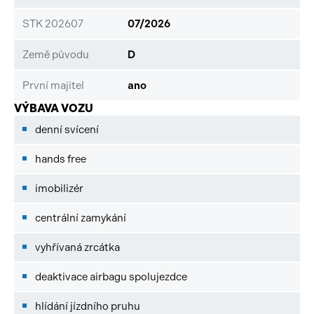
STK 202607
07/2026
Země původu
D
První majitel
ano
VÝBAVA VOZU
denní svícení
hands free
imobilizér
centrální zamykání
vyhřívaná zrcátka
deaktivace airbagu spolujezdce
hlídání jízdního pruhu