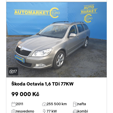
17
Škoda Octavia 1,6 TDi 77KW
99 000 Kč
2011
255 500 km
nafta
neuvedeno
77 kW
kombi