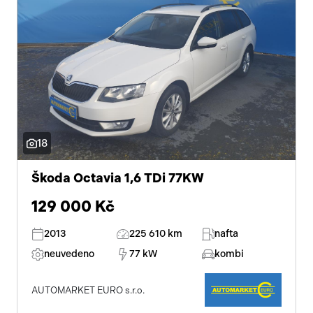
18
Škoda Octavia 1,6 TDi 77KW
129 000 Kč
2013
225 610 km
nafta
neuvedeno
77 kW
kombi
AUTOMARKET EURO s.r.o.