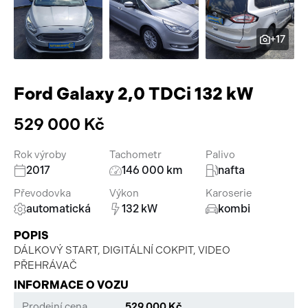
Pracovní stroje
Auto a život
+17
Náhradní díly
Videa
Příslušenství
Ford Galaxy 2,0 TDCi 132 kW
529 000 Kč
Rok výroby
Tachometr
Palivo
2017
146 000 km
nafta
Převodovka
Výkon
Karoserie
automatická
132 kW
kombi
POPIS
DÁLKOVÝ START, DIGITÁLNÍ COKPIT, VIDEO
PŘEHRÁVAČ
INFORMACE O VOZU
Prodejní cena
529 000 Kč