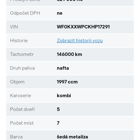
Odpočet DPH
ne
VIN
WF0KXXWPCKHP17291
Historie
Zobrazit historii vozu
Tachometr
146000 km
Druh paliva
nafta
Objem
1997 ccm
Karoserie
kombi
Počet dveří
5
Počet míst
7
Barva
šedá metalíza