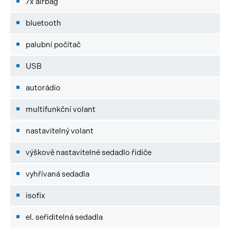
7x airbag
bluetooth
palubní počítač
USB
autorádio
multifunkční volant
nastavitelný volant
výškově nastavitelné sedadlo řidiče
vyhřívaná sedadla
isofix
el. seřiditelná sedadla