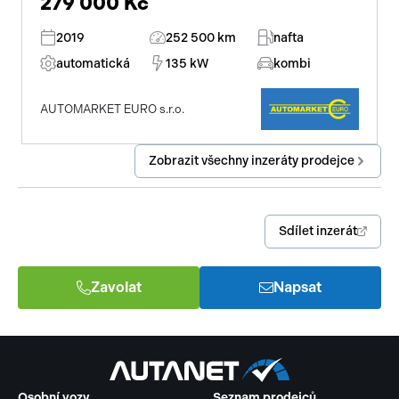
279 000 Kč
2019
252 500 km
nafta
automatická
135 kW
kombi
AUTOMARKET EURO s.r.o.
Zobrazit všechny inzeráty prodejce
Sdílet inzerát
Zavolat
Napsat
Osobní vozy
Seznam prodejců