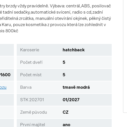
ltry brzdy vždy pravidelně. Výbava: centrál,ABS, posilovač
né tadní sedačky,automatické svícení, radio s cd,zadní
seřiditelná zrcátka, manuální otevírání okýnek, pěkný čistý
 Karu, pouze kosmetika z provozu která lze zohlednit v
pis 800kč
Karoserie
hatchback
Počet dveří
5
1600
Počet míst
5
vozu
Barva
tmavě modrá
STK 202701
01/2027
Země původu
CZ
První majitel
ano