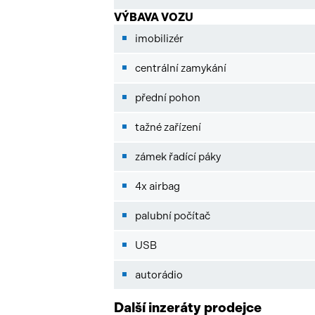
VÝBAVA VOZU
imobilizér
centrální zamykání
přední pohon
tažné zařízení
zámek řadící páky
4x airbag
palubní počítač
USB
autorádio
Další inzeráty prodejce