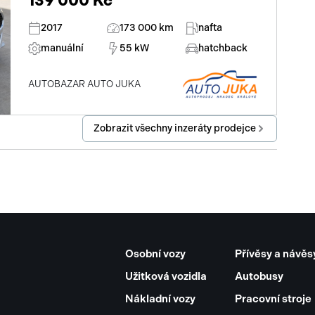
139 000 Kč
2017
173 000 km
nafta
manuální
55 kW
hatchback
AUTOBAZAR AUTO JUKA
Zobrazit všechny inzeráty prodejce
Osobní vozy
Přívěsy a návěs
Užitková vozidla
Autobusy
Nákladní vozy
Pracovní stroje