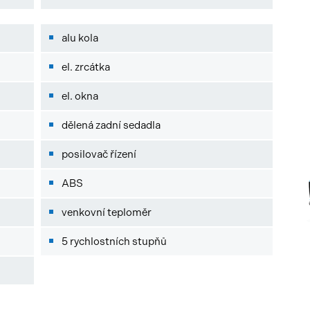
alu kola
el. zrcátka
el. okna
dělená zadní sedadla
posilovač řízení
ABS
venkovní teploměr
5 rychlostních stupňů