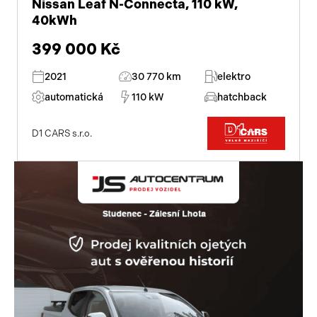
Nissan Leaf N-Connecta, 110 kW,
40kWh
399 000 Kč
2021
30 770 km
elektro
automatická
110 kW
hatchback
D1 CARS s.r.o.