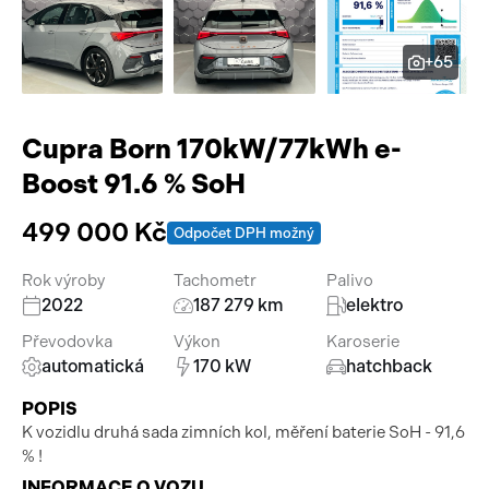
Pracovní stroje
Auto a život
+65
Náhradní díly
Videa
Příslušenství
Cupra Born 170kW/77kWh e-
Boost 91.6 % SoH
499 000 Kč
Odpočet DPH možný
Rok výroby
Tachometr
Palivo
2022
187 279 km
elektro
Převodovka
Výkon
Karoserie
automatická
170 kW
hatchback
POPIS
K vozidlu druhá sada zimních kol, měření baterie SoH - 91,6
% !
INFORMACE O VOZU