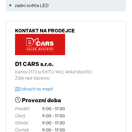
zadní světla LED
KONTAKT NA PRODEJCE
D1 CARS s.r.o.
Karlov 2172 (u EXITU 146), Velké Meziříčí
Žďár nad Sázavou
Zobrazit na mapě
Provozní doba
Pondělí
9:00 - 17:00
Úterý
9:00 - 17:00
Středa
9:00 - 17:00
Čtvrtek
9:00 - 17:00