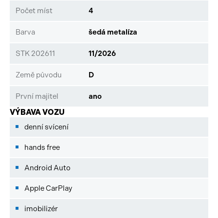
Počet míst
4
Barva
šedá metalíza
STK 202611
11/2026
Země původu
D
První majitel
ano
VÝBAVA VOZU
denní svícení
hands free
Android Auto
Apple CarPlay
imobilizér