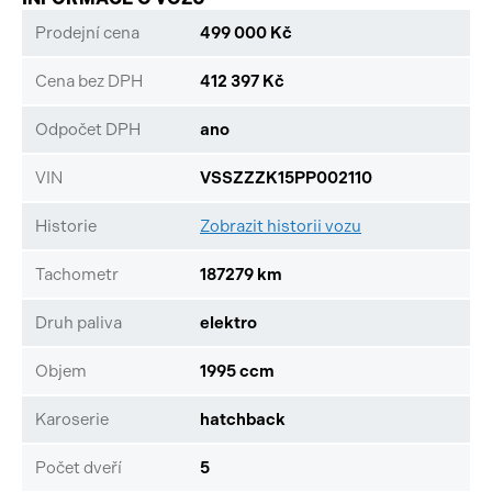
Prodejní cena
499 000 Kč
Cena bez DPH
412 397 Kč
Odpočet DPH
ano
VIN
VSSZZZK15PP002110
Historie
Zobrazit historii vozu
Tachometr
187279 km
Druh paliva
elektro
Objem
1995 ccm
Karoserie
hatchback
Počet dveří
5