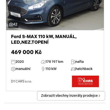
42
Ford S-MAX 110 kW, MANUÁL,
LED,NEZ.TOPENÍ
469 000 Kč
2020
178 197 km
nafta
manuální
110 kW
hatchback
D1 CARS s.r.o.
Zobrazit všechny inzeráty prodejce