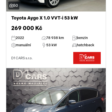
50
Toyota Aygo X 1.0 VVT-i 53 kW
269 000 Kč
2022
78 938 km
benzin
manuální
53 kW
hatchback
D1 CARS s.r.o.