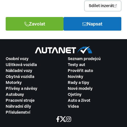
Sdílet inzerát
Zavolat
Napsat
Osobní vozy
Seznam prodejců
Užitková vozidla
Testy aut
Nákladní vozy
Prověřit auto
Obytná vozidla
Novinky
Motorky
Rady a tipy
Přívěsy a návěsy
Nové modely
Autobusy
Ojetiny
Pracovní stroje
Auto a život
Náhradní díly
Videa
Příslušenství