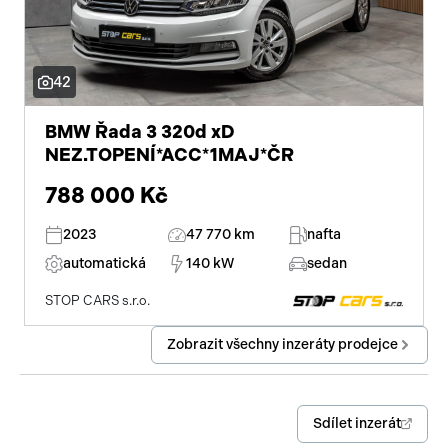
42
BMW Řada 3 320d xD
NEZ.TOPENÍ*ACC*1MAJ*ČR
788 000 Kč
2023
47 770 km
nafta
automatická
140 kW
sedan
STOP CARS s.r.o.
Zobrazit všechny inzeráty prodejce
Sdílet inzerát