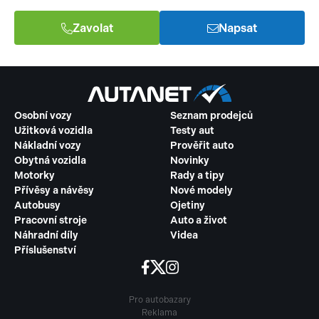
Zavolat
Napsat
Osobní vozy
Seznam prodejců
Užitková vozidla
Testy aut
Nákladní vozy
Prověřit auto
Obytná vozidla
Novinky
Motorky
Rady a tipy
Přívěsy a návěsy
Nové modely
Autobusy
Ojetiny
Pracovní stroje
Auto a život
Náhradní díly
Videa
Příslušenství
Pro autobazary
Reklama