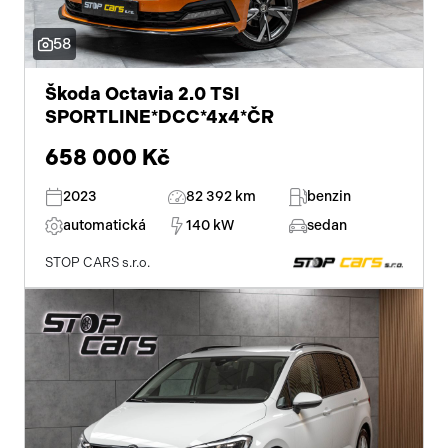
dotykové ovládání palubního počítače
58
venkovní teploměr
Škoda Octavia 2.0 TSI
automatické parkování
SPORTLINE*DCC*4x4*ČR
parkovací senzory přední
658 000 Kč
hlídání mrtvého úhlu
2023
82 392 km
benzin
satelitní navigace
automatická
140 kW
sedan
zadní světla LED
STOP CARS s.r.o.