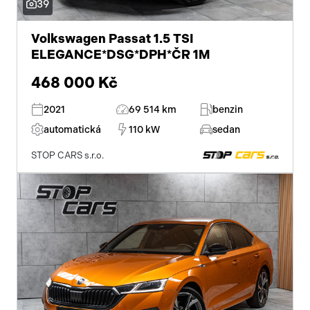
39
el. okna
Volkswagen Passat 1.5 TSI
ELEGANCE*DSG*DPH*ČR 1M
el. víko zavazadlového prostoru
468 000 Kč
centrál dálkový
2021
69 514 km
benzin
dělená zadní sedadla
automatická
110 kW
sedan
adaptivní tempomat
STOP CARS s.r.o.
posilovač řízení
stabilizace podvozku (ESP)
protiprokluzový systém kol (ASR)
pohon 4x4
ABS