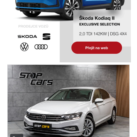
digitální přístrojový štít
autorádio
multifunkční volant
nastavitelný volant
výškově nastavitelné sedadlo řidiče
vyhřívaná sedadla
isofix
el. zrcátka
el. sklopná zrcátka
senzor stěračů
el. přední okna