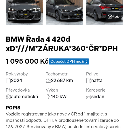
Pracovní stroje
Auto a život
+56
Náhradní díly
Videa
Příslušenství
BMW Řada 4 420d
xD*///M*ZÁRUKA*360*ČR*DPH
1 095 000 Kč
Odpočet DPH možný
Rok výroby
Tachometr
Palivo
2024
22 687 km
nafta
Převodovka
Výkon
Karoserie
automatická
140 kW
sedan
POPIS
Vozidlo registrované jako nové v ČR od 1.majitele, s
možností odpočtu DPH. V prodloužené tovární záruce do
12.9.2027. Servisovaný v BMW, poslední intervalový servis