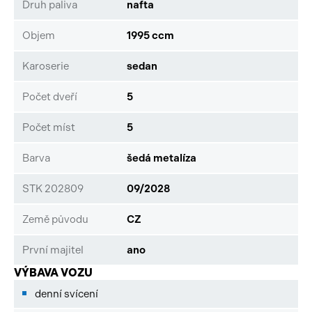
Druh paliva
nafta
Objem
1995 ccm
Karoserie
sedan
Počet dveří
5
Počet míst
5
Barva
šedá metalíza
STK 202809
09/2028
Země původu
CZ
První majitel
ano
VÝBAVA VOZU
denní svícení