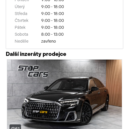
Úterý
9:00 - 18:00
sledování únavy řidiče
Středa
9:00 - 18:00
automatické přepínání dálkových světel
Čtvrtek
9:00 - 18:00
Pátek
9:00 - 18:00
elektronická ruční brzda
Sobota
8:00 - 13:00
Neděle
zavřeno
head-up display
Další inzeráty prodejce
výškově nastavitelná sedadla
zadní loketní opěrka
LED adaptivní světlomety
360° monitorovací systém (AVM)
řazení pádly pod volantem
kožené čalounění