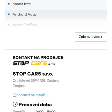
hands free
Android Auto
Apple CarPlay
imobilizér
Zobrazit více
start-stop systém
digitální příjem rádia (DAB)
KONTAKT NA PRODEJCE
vyhřívaná zrcátka
STOP CARS s.r.o.
bezklíčové startování
Družstevní 3894/28, Znojmo
Znojmo
deaktivace airbagu spolujezdce
Zobrazit na mapě
bezklíčové odemykání
Provozní doba
senzor tlaku v pneumatikách
Pondělí
9:00 - 18:00