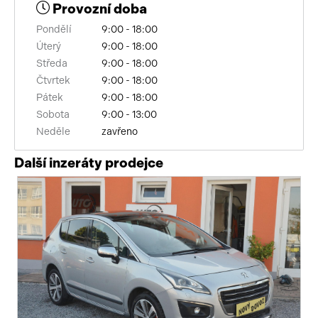
Provozní doba
brzdový asistent
Pondělí
9:00 - 18:00
Úterý
9:00 - 18:00
bezklíčové startování
Středa
9:00 - 18:00
deaktivace airbagu spolujezdce
Čtvrtek
9:00 - 18:00
Pátek
9:00 - 18:00
výsuvné opěrky hlav
Sobota
9:00 - 13:00
Neděle
zavřeno
senzor tlaku v pneumatikách
Další inzeráty prodejce
elektronická ruční brzda
výškově nastavitelná sedadla
zadní loketní opěrka
sportovní sedadla
aut. aktivace výstražných světlometů