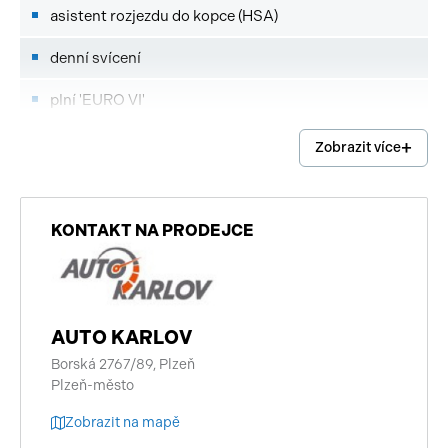
asistent rozjezdu do kopce (HSA)
denní svícení
plní 'EURO VI'
hands free
Zobrazit více
imobilizér
centrální zamykání
KONTAKT NA PRODEJCE
start-stop systém
digitální příjem rádia (DAB)
AUTO KARLOV
vyhřívaná zrcátka
Borská 2767/89, Plzeň
Plzeň-město
přední pohon
Zobrazit na mapě
záruka