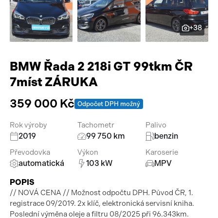
Pracovní stroje
Auto a život
+38
Náhradní díly
Videa
Příslušenství
BMW Řada 2 218i GT 99tkm ČR
7míst ZÁRUKA
359 000 Kč
Odpočet DPH možný
Rok výroby
Tachometr
Palivo
2019
99 750 km
benzin
Převodovka
Výkon
Karoserie
automatická
103 kW
MPV
POPIS
// NOVÁ CENA // Možnost odpočtu DPH. Původ ČR, 1.
registrace 09/2019. 2x klíč, elektronická servisní kniha.
Poslední výměna oleje a filtru 08/2025 při 96.343km.