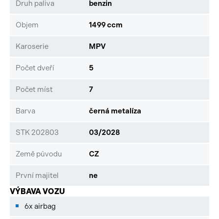
Druh paliva
benzin
Objem
1499 ccm
Karoserie
MPV
Počet dveří
5
Počet míst
7
Barva
černá metalíza
STK 202803
03/2028
Země původu
CZ
První majitel
ne
VÝBAVA VOZU
6x airbag