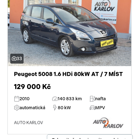
závěsné zařízení
volba jízdního režimu
malý kožený paket
33
Peugeot 5008 1.6 HDi 80kW AT / 7 MÍST
129 000 Kč
2010
140 833 km
nafta
automatická
80 kW
MPV
AUTO KARLOV