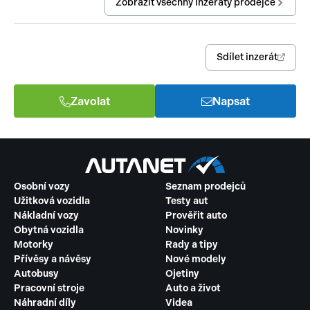
Zobrazit všechny inzeráty prodejce
Sdílet inzerát
Zavolat
Napsat
Osobní vozy
Seznam prodejců
Užitková vozidla
Testy aut
Nákladní vozy
Prověřit auto
Obytná vozidla
Novinky
Motorky
Rady a tipy
Přívěsy a návěsy
Nové modely
Autobusy
Ojetiny
Pracovní stroje
Auto a život
Náhradní díly
Videa