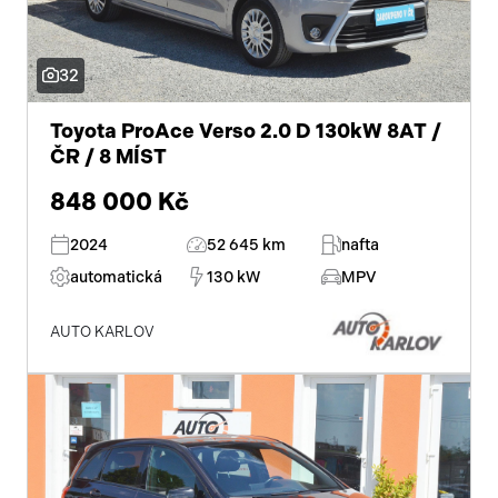
centrál dálkový
32
dělená zadní sedadla
Toyota ProAce Verso 2.0 D 130kW 8AT /
parkovací senzory zadní
ČR / 8 MÍST
posilovač řízení
848 000 Kč
stabilizace podvozku (ESP)
2024
52 645 km
nafta
automatická
130 kW
MPV
protiprokluzový systém kol (ASR)
ABS
AUTO KARLOV
tempomat
venkovní teploměr
AUX