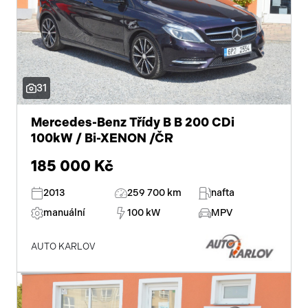
parkovací senzory přední
klimatizovaná přihrádka
8 rychlostních stupňů
31
aut. klimatizace
Mercedes-Benz Třídy B B 200 CDi
satelitní navigace
100kW / Bi-XENON /ČR
LED denní svícení
185 000 Kč
senzor světel
2013
259 700 km
nafta
startování tlačítkem
manuální
100 kW
MPV
třetí řada sedadel
AUTO KARLOV
el. startér
zadní světla LED