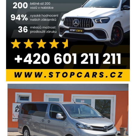
isofix
zadní stěrač
mlhovky
alu kola
el. zrcátka
senzor stěračů
el. okna
tónovaná skla
el. víko zavazadlového prostoru
dvouzónová klimatizace
přední světla LED