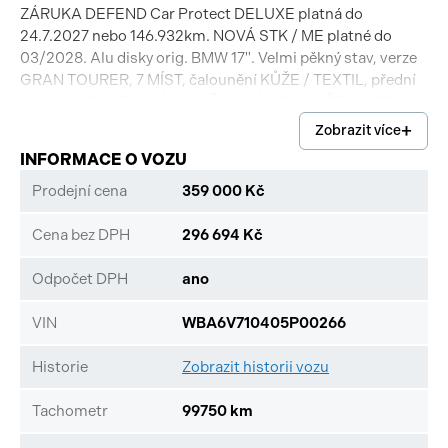
ZÁRUKA DEFEND Car Protect DELUXE platná do
24.7.2027 nebo 146.932km. NOVÁ STK / ME platné do
03/2028. Alu disky orig. BMW 17". Velmi pěkný stav, verze
GRAN TOURER, 7 MÍST, čalounění KŮŽE / TEXTIL, přední
sedadla SPORTOVNÍ / VYHŘÍVANÁ, LED SVĚTLOMETY,
LED zadní světla, TAŽNÉ ZAŘÍZENÍ, P+Z PARKOVACÍ
Zobrazit více
SENZORY, VAROVÁNÍ PŘED NÁRAZEM (brzdový asistent),
INFORMACE O VOZU
TEMPOMAT, AUTOMATICKÁ PŘEVODOVKA, ESP / ASR /
ABS, DVOUZÓNOVÁ AUT. KLIMATIZACE, ISOFIX, druhá
Prodejní cena
359 000 Kč
řada sedadel dělená / posuvná, USB, BT handsfree,
NAVIGACE, 4x EL. OKNA, EL. ZRCÁTKA, volba JÍZDNÍCH
Cena bez DPH
296 694 Kč
REŽIMŮ atd. Vozidlo SKLADEM - IHNED k dispozici.
Odpočet DPH
ano
VIN
WBA6V710405P00266
Historie
Zobrazit historii vozu
Tachometr
99750 km